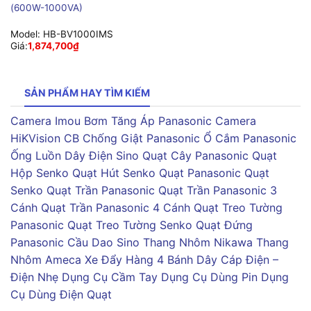
(600W-1000VA)
Model:
HB-BV1000IMS
Giá:
1,874,700
₫
SẢN PHẨM HAY TÌM KIẾM
Camera Imou
Bơm Tăng Áp Panasonic
Camera
HiKVision
CB Chống Giật Panasonic
Ổ Cắm Panasonic
Ống Luồn Dây Điện Sino
Quạt Cây Panasonic
Quạt
Hộp Senko
Quạt Hút Senko
Quạt Panasonic
Quạt
Senko
Quạt Trần Panasonic
Quạt Trần Panasonic 3
Cánh
Quạt Trần Panasonic 4 Cánh
Quạt Treo Tường
Panasonic
Quạt Treo Tường Senko
Quạt Đứng
Panasonic
Cầu Dao Sino
Thang Nhôm Nikawa
Thang
Nhôm Ameca
Xe Đẩy Hàng 4 Bánh
Dây Cáp Điện –
Điện Nhẹ
Dụng Cụ Cầm Tay
Dụng Cụ Dùng Pin
Dụng
Cụ Dùng Điện
Quạt