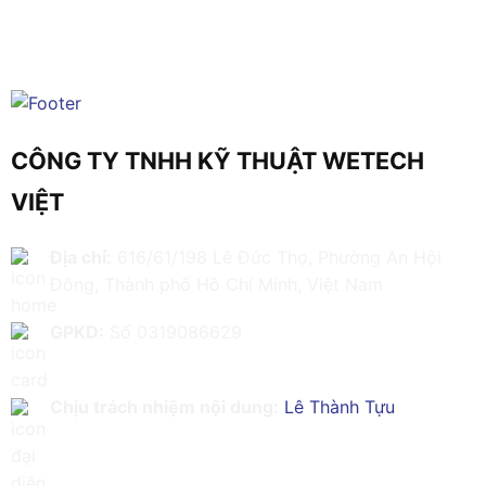
CÔNG TY TNHH KỸ THUẬT WETECH
VIỆT
Địa chỉ:
616/61/198 Lê Đức Thọ, Phường An Hội
Đông, Thành phố Hồ Chí Minh, Việt Nam
GPKD:
Số 0319086629
Chịu trách nhiệm nội dung:
Lê Thành Tựu