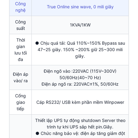
Công
True Online sine wave, 0 mili giây
nghệ
Công
1KVA/1KW
suất
Thời
● Chịu quá tải: Quá 110%~150% Bypass sau
gian
47~25 giây. 150% ~200% giữ 25~300 mili
lưu tối
giây.
đa
Điện ngõ vào :220VAC (115V~300V)
Điện áp
50/60Hz(40~70 Hz)
vào/ ra
Điện áp ngõ ra: 220VAC±1%, 50/60Hz
Cổng
giao
Cáp RS232/ USB kèm phần mềm Winpower
tiếp
Thiết lập UPS tự động shutdown Server theo
trình tự khi UPS sắp hết pin.Giây.
● Chức năng bảo vệ: điện áp tăng giảm đột