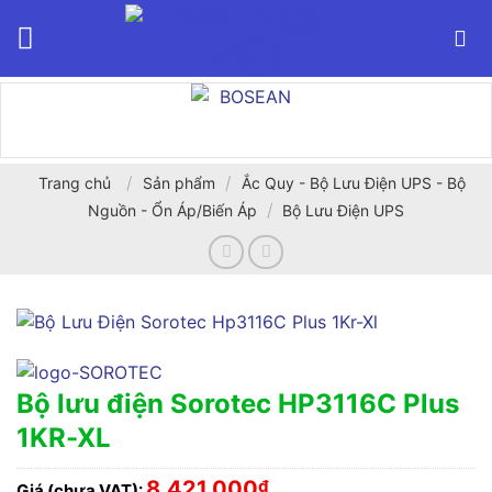
Bỏ
qua
nội
dung
/
/
Trang chủ
Sản phẩm
Ắc Quy - Bộ Lưu Điện UPS - Bộ
/
Nguồn - Ổn Áp/Biến Áp
Bộ Lưu Điện UPS
Bộ lưu điện Sorotec HP3116C Plus
1KR-XL
8,421,000
₫
Giá (chưa VAT):