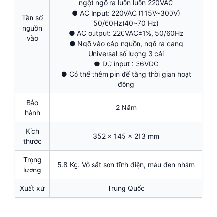
ngột ngõ ra luôn luôn 220VAC
● AC Input: 220VAC (115V~300V)
Tần số
50/60Hz(40~70 Hz)
nguồn
● AC output: 220VAC±1%, 50/60Hz
vào
● Ngõ vào cáp nguồn, ngõ ra dạng
Universal số lượng 3 cái
● DC input : 36VDC
● Có thể thêm pin để tăng thời gian hoạt
động
Bảo
2 Năm
hành
Kích
352 x 145 x 213 mm
thước
Trọng
5.8 Kg. Vỏ sắt sơn tĩnh điện, màu đen nhám
lượng
Xuất xứ
Trung Quốc