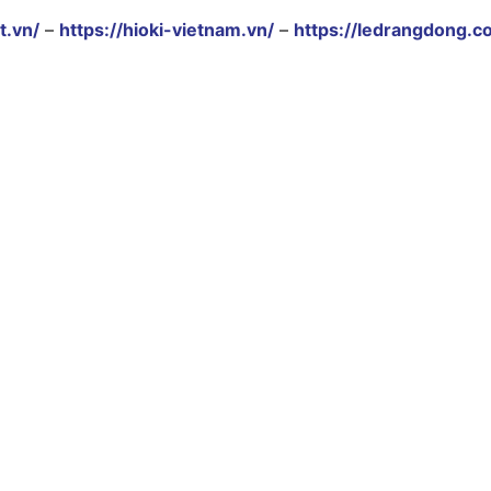
t.vn/
–
https://hioki-vietnam.vn/
–
https://ledrangdong.c