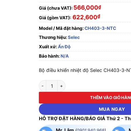
566,000
₫
Giá (chưa VAT):
₫
622,600
Giá (gồm VAT):
Model / Mã đặt hàng:
CH403-3-NTC
Thương hiệu:
Selec
Xuất xứ:
Ấn Độ
Bảo hành:
N/A
Bộ điều khiển nhiệt độ Selec CH403-3-N
Bộ điều khiển nhiệt độ Selec CH403-3-NTC 
THÊM VÀO GIỎ HÀ
MUA NGAY
HỖ TRỢ ĐẶT HÀNG/BÁO GIÁ Thứ 2 - Thứ
Mr. Lâm
(
0901.940.968
)