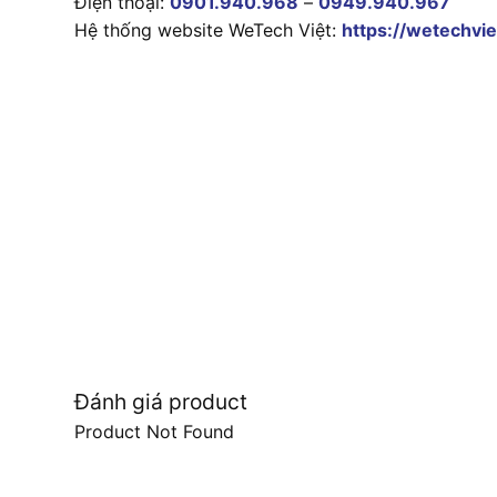
Điện thoại:
0901.940.968
–
0949.940.967
Hệ thống website WeTech Việt:
https://wetechvie
Đánh giá product
Product Not Found