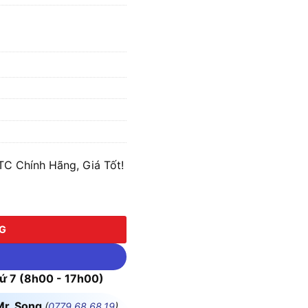
TC Chính Hãng, Giá Tốt!
số lượng
NG
 7 (8h00 - 17h00)
Mr. Song
(
0779.68.68.19
)