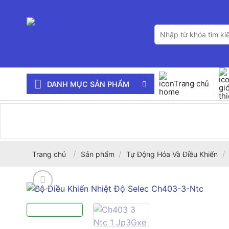
Bỏ
qua
Tìm
nội
kiếm:
dung
Trang chủ
DANH MỤC SẢN PHẨM
/
/
/
Trang chủ
Sản phẩm
Tự Động Hóa Và Điều Khiển