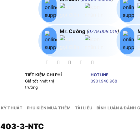
Mr. Cường
(
0779.008.018
)
TIẾT KIỆM CHI PHÍ
HOTLINE
g
Giá tốt nhất thị
0901.940.968
trường
 KỸ THUẬT
PHỤ KIỆN MUA THÊM
TÀI LIỆU
BÌNH LUẬN & ĐÁNH G
CH403-3-NTC