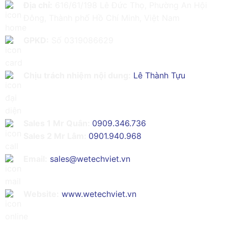
Địa chỉ:
616/61/198 Lê Đức Thọ, Phường An Hội
Đông, Thành phố Hồ Chí Minh, Việt Nam
GPKD:
Số 0319086629
Chịu trách nhiệm nội dung:
Lê Thành Tựu
Sales 1 Mr Quân:
0909.346.736
Sales 2 Mr Lâm:
0901.940.968
Email:
sales@wetechviet.vn
Website:
www.wetechviet.vn