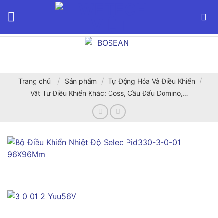
Bỏ
qua
nội
dung
/
/
/
Trang chủ
Sản phẩm
Tự Động Hóa Và Điều Khiển
Vật Tư Điều Khiển Khác: Coss, Cầu Đấu Domino,…