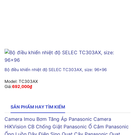
Bộ điều khiển nhiệt độ SELEC TC303AX, size: 96×96
Model:
TC303AX
Giá:
692,000
₫
SẢN PHẨM HAY TÌM KIẾM
Camera Imou
Bơm Tăng Áp Panasonic
Camera
HiKVision
CB Chống Giật Panasonic
Ổ Cắm Panasonic
Ống Luồn Dây Điện Sino
Quạt Cây Panasonic
Quạt