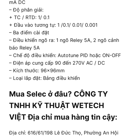
mA DC
– Độ phân giải:
+ TC / RTD: 1/ 0.1
+ Đầu vào tương tự: 1 /0.1/ 0.01/ 0.001
– Ba điểm cài đặt
– Điều khiển ngõ ra: 1 ngõ Reley 5A, 2 ngõ cảnh
báo Reley 5A
– Chế độ điều khiển: Autotune PID hoặc ON-OFF
– Điện áp cung cấp 90 đến 270V AC / DC
– Kích thước: 96x96mm
– Loại lắp đặt: Bảng điều khiển
Mua Selec ở đâu? CÔNG TY
TNHH KỸ THUẬT WETECH
VIỆT Địa chỉ mua hàng tin cậy:
Địa chỉ: 616/61/198 Lê Đức Thọ, Phường An Hội