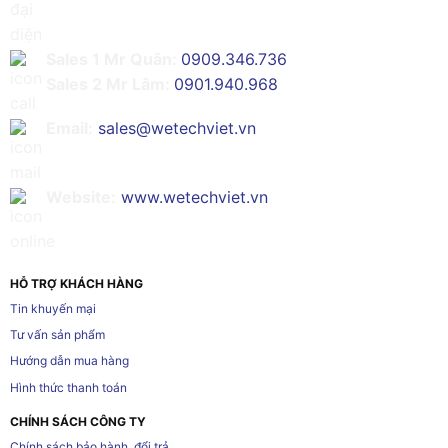
Sales 1 Mr Quân:
0909.346.736
Sales 2 Mr Lâm:
0901.940.968
Email:
sales@wetechviet.vn
Website:
www.wetechviet.vn
HỖ TRỢ KHÁCH HÀNG
Tin khuyến mại
Tư vấn sản phẩm
Hướng dẫn mua hàng
Hình thức thanh toán
CHÍNH SÁCH CÔNG TY
Chính sách bảo hành, đổi trả