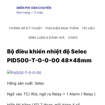
MIỄN PHÍ VẬN CHUYỂN
Đơn hàng > 3 triệu
THÔNG SỐ KỸ THUẬT
PHỤ KIỆN MUA THÊM
TÀI LIỆU
BÌNH LUẬN & ĐÁNH GIÁ
VIDEO
Bộ điều khiển nhiệt độ Selec
PID500-T-0-0-00 48x48mm
Hãng sản xuất: Selec
Ngõ vào TC/ Rtd, ngõ ra Relay + 1 Alarm ( Relay )
Hiển thị bằng LED 7 đoạn, mỗi hàng 4 số