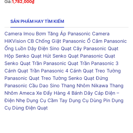
Giá:
1,782,000
₫
SẢN PHẨM HAY TÌM KIẾM
Camera Imou
Bơm Tăng Áp Panasonic
Camera
HiKVision
CB Chống Giật Panasonic
Ổ Cắm Panasonic
Ống Luồn Dây Điện Sino
Quạt Cây Panasonic
Quạt
Hộp Senko
Quạt Hút Senko
Quạt Panasonic
Quạt
Senko
Quạt Trần Panasonic
Quạt Trần Panasonic 3
Cánh
Quạt Trần Panasonic 4 Cánh
Quạt Treo Tường
Panasonic
Quạt Treo Tường Senko
Quạt Đứng
Panasonic
Cầu Dao Sino
Thang Nhôm Nikawa
Thang
Nhôm Ameca
Xe Đẩy Hàng 4 Bánh
Dây Cáp Điện –
Điện Nhẹ
Dụng Cụ Cầm Tay
Dụng Cụ Dùng Pin
Dụng
Cụ Dùng Điện
Quạt