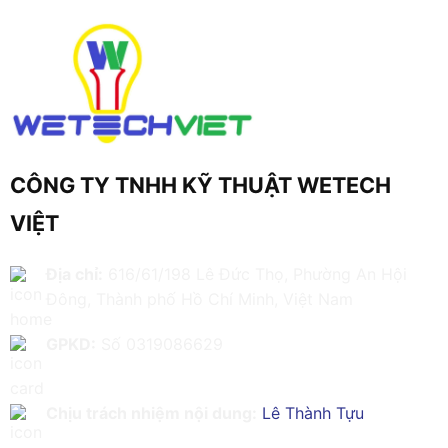
CÔNG TY TNHH KỸ THUẬT WETECH
VIỆT
Địa chỉ:
616/61/198 Lê Đức Thọ, Phường An Hội
Đông, Thành phố Hồ Chí Minh, Việt Nam
GPKD:
Số 0319086629
Chịu trách nhiệm nội dung:
Lê Thành Tựu