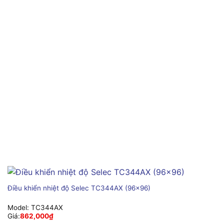
Điều khiển nhiệt độ Selec TC344AX (96×96)
Model:
TC344AX
Giá:
862,000
₫