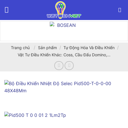
Bỏ
qua
nội
dung
/
/
/
Trang chủ
Sản phẩm
Tự Động Hóa Và Điều Khiển
Vật Tư Điều Khiển Khác: Coss, Cầu Đấu Domino,…