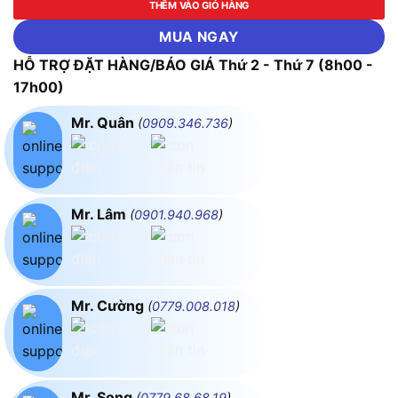
THÊM VÀO GIỎ HÀNG
MUA NGAY
HỖ TRỢ ĐẶT HÀNG/BÁO GIÁ Thứ 2 - Thứ 7 (8h00 -
17h00)
Mr. Quân
(
0909.346.736
)
Mr. Lâm
(
0901.940.968
)
Mr. Cường
(
0779.008.018
)
Mr. Song
(
0779.68.68.19
)