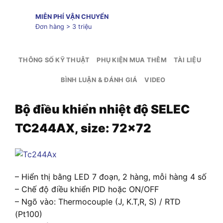
MIỄN PHÍ VẬN CHUYỂN
Đơn hàng > 3 triệu
THÔNG SỐ KỸ THUẬT
PHỤ KIỆN MUA THÊM
TÀI LIỆU
BÌNH LUẬN & ĐÁNH GIÁ
VIDEO
Bộ điều khiển nhiệt độ SELEC
TC244AX, size: 72×72
– Hiển thị bằng LED 7 đoạn, 2 hàng, mỗi hàng 4 số
– Chế độ điều khiển PID hoặc ON/OFF
– Ngõ vào: Thermocouple (J, K.T,R, S) / RTD
(Pt100)