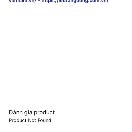
vietnam.vn/
–
https://ledrangdong.com.vn/
Đánh giá product
Product Not Found