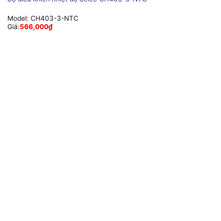
Model:
CH403-3-NTC
Giá:
566,000
₫