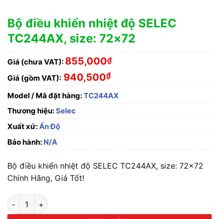
Bộ điều khiển nhiệt độ SELEC
TC244AX, size: 72×72
855,000
₫
Giá (chưa VAT):
₫
940,500
Giá (gồm VAT):
Model / Mã đặt hàng:
TC244AX
Thương hiệu:
Selec
Xuất xứ:
Ấn Độ
Bảo hành:
N/A
Bộ điều khiển nhiệt độ SELEC TC244AX, size: 72×72
Chính Hãng, Giá Tốt!
Bộ điều khiển nhiệt độ SELEC TC244AX, size: 72x72 số lượng