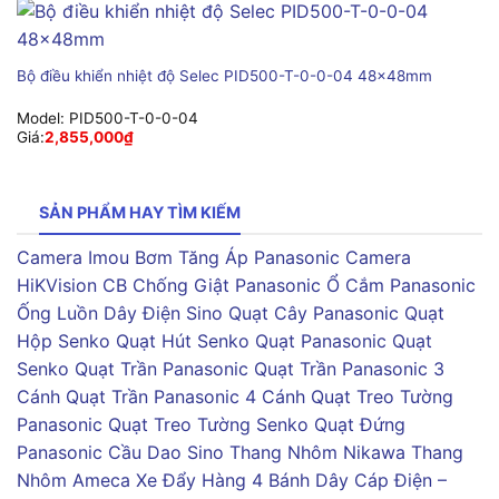
Bộ điều khiển nhiệt độ Selec PID500-T-0-0-04 48x48mm
Model:
PID500-T-0-0-04
Giá:
2,855,000
₫
SẢN PHẨM HAY TÌM KIẾM
Camera Imou
Bơm Tăng Áp Panasonic
Camera
HiKVision
CB Chống Giật Panasonic
Ổ Cắm Panasonic
Ống Luồn Dây Điện Sino
Quạt Cây Panasonic
Quạt
Hộp Senko
Quạt Hút Senko
Quạt Panasonic
Quạt
Senko
Quạt Trần Panasonic
Quạt Trần Panasonic 3
Cánh
Quạt Trần Panasonic 4 Cánh
Quạt Treo Tường
Panasonic
Quạt Treo Tường Senko
Quạt Đứng
Panasonic
Cầu Dao Sino
Thang Nhôm Nikawa
Thang
Nhôm Ameca
Xe Đẩy Hàng 4 Bánh
Dây Cáp Điện –