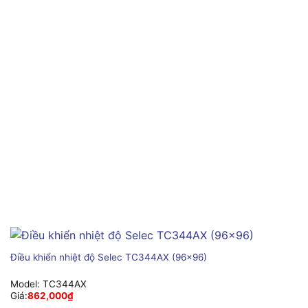
Điều khiển nhiệt độ Selec TC344AX (96×96)
Model:
TC344AX
Giá:
862,000
₫