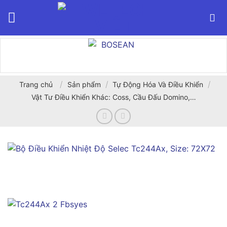
Bỏ
qua
nội
dung
/
/
/
Trang chủ
Sản phẩm
Tự Động Hóa Và Điều Khiển
Vật Tư Điều Khiển Khác: Coss, Cầu Đấu Domino,…