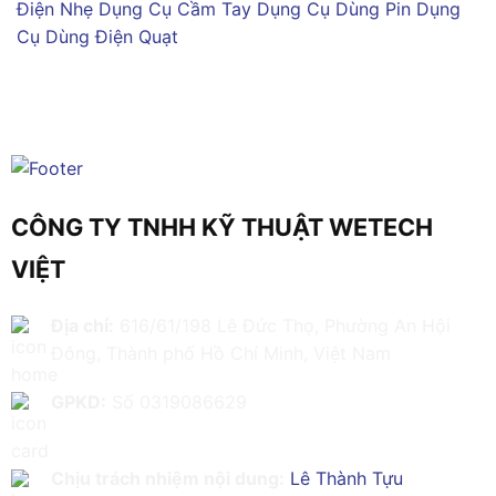
Điện Nhẹ
Dụng Cụ Cầm Tay
Dụng Cụ Dùng Pin
Dụng
Cụ Dùng Điện
Quạt
CÔNG TY TNHH KỸ THUẬT WETECH
VIỆT
Địa chỉ:
616/61/198 Lê Đức Thọ, Phường An Hội
Đông, Thành phố Hồ Chí Minh, Việt Nam
GPKD:
Số 0319086629
Chịu trách nhiệm nội dung:
Lê Thành Tựu