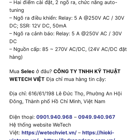
– Hai điểm cài đặt, 2 ngõ ra, chức năng auto-
tuning
– Ngõ ra điều khiển: Relay: 5 A @250V AC / 30V
DC; SSR: 12V DC, 50mA
– Ngõ ra cảnh báo: Relay: 5 A @250V AC / 30V
DC
– Nguồn cấp: 85 ~ 270V AC/DC, (24V AC/DC đặt
hàng)
Mua
Selec
ở đâu?
CÔNG TY TNHH KỸ THUẬT
WETECH VIỆT
Địa chỉ mua hàng tin cậy:
Địa chỉ: 616/61/198 Lê Đức Thọ, Phường An Hội
Đông, Thành phố Hồ Chí Minh, Việt Nam
Điện thoại:
0901.940.968
–
0949.940.967
Hệ thống website WeTech
Việt:
https://wetechviet.vn/
–
https://hioki-