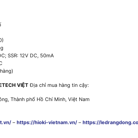
ố
0)
ng
 DC; SSR: 12V DC, 50mA
C
 hàng)
ETECH VIỆT
Địa chỉ mua hàng tin cậy:
ông, Thành phố Hồ Chí Minh, Việt Nam
t.vn/
–
https://hioki-vietnam.vn/
–
https://ledrangdong.c