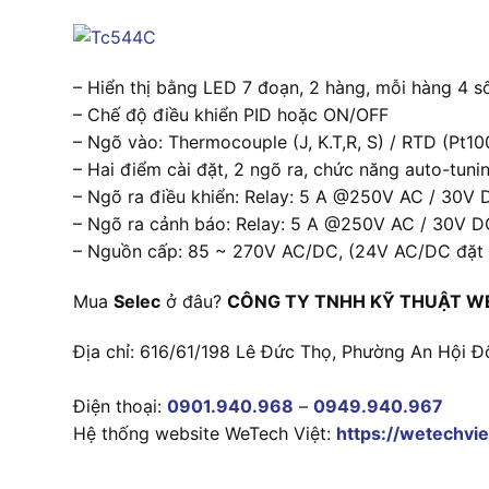
– Hiển thị bằng LED 7 đoạn, 2 hàng, mỗi hàng 4 s
– Chế độ điều khiển PID hoặc ON/OFF
– Ngõ vào: Thermocouple (J, K.T,R, S) / RTD (Pt10
– Hai điểm cài đặt, 2 ngõ ra, chức năng auto-tuni
– Ngõ ra điều khiển: Relay: 5 A @250V AC / 30V
– Ngõ ra cảnh báo: Relay: 5 A @250V AC / 30V D
– Nguồn cấp: 85 ~ 270V AC/DC, (24V AC/DC đặt
Mua
Selec
ở đâu?
CÔNG TY TNHH KỸ THUẬT W
Địa chỉ: 616/61/198 Lê Đức Thọ, Phường An Hội Đ
Điện thoại:
0901.940.968
–
0949.940.967
Hệ thống website WeTech Việt:
https://wetechvie