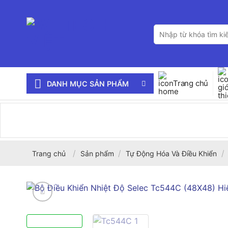
Bỏ
qua
Tìm
nội
kiếm:
dung
Trang chủ
DANH MỤC SẢN PHẨM
/
/
/
Trang chủ
Sản phẩm
Tự Động Hóa Và Điều Khiển