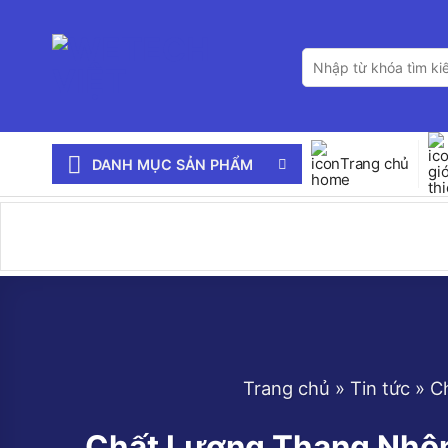
Bỏ
qua
Tìm
nội
kiếm:
dung
Trang chủ
DANH MỤC SẢN PHẨM
Trang chủ
»
Tin tức
»
C
Chất Lượng Thang Nhôm