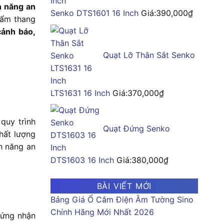
h năng an
Senko DTS1601 16 Inch
Giá:
390,000
₫
hẩm thang
cảnh báo,
Quạt Lỡ Thân Sắt Senko
LTS1631 16 Inch
Giá:
370,000
₫
quy trình
Quạt Đứng Senko
chất lượng
nh năng an
DTS1603 16 Inch
Giá:
380,000
₫
BÀI VIẾT MỚI
Bảng Giá Ổ Cắm Điện Âm Tường Sino
Chính Hãng Mới Nhất 2026
hứng nhận