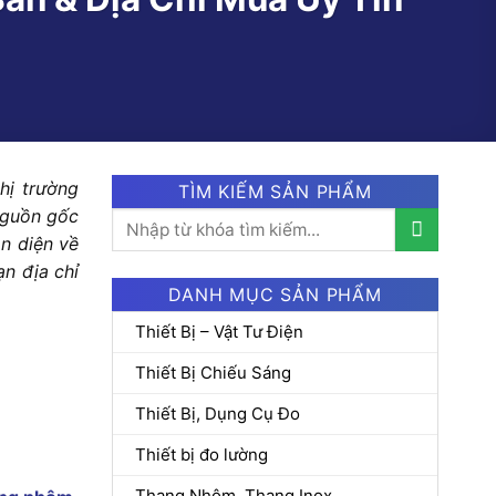
hị trường
TÌM KIẾM SẢN PHẨM
nguồn gốc
Tìm
n diện về
kiếm:
ạn địa chỉ
DANH MỤC SẢN PHẨM
Thiết Bị – Vật Tư Điện
Thiết Bị Chiếu Sáng
Thiết Bị, Dụng Cụ Đo
Thiết bị đo lường
Thang Nhôm, Thang Inox