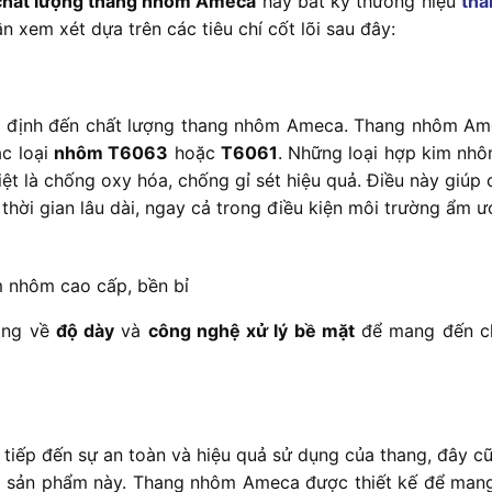
chất lượng thang nhôm Ameca
hay bất kỳ thương hiệu
tha
ần xem xét dựa trên các tiêu chí cốt lõi sau đây:
uyết định đến chất lượng thang nhôm Ameca. Thang nhôm A
ác loại
nhôm T6063
hoặc
T6061
. Những loại hợp kim nhô
iệt là chống oxy hóa, chống gỉ sét hiệu quả. Điều này giúp
hời gian lâu dài, ngay cả trong điều kiện môi trường ẩm ư
 nhôm cao cấp, bền bỉ
ọng về
độ dày
và
công nghệ xử lý bề mặt
để mang đến ch
 tiếp đến sự an toàn và hiệu quả sử dụng của thang, đây cũ
m sản phẩm này. Thang nhôm Ameca được thiết kế để ma