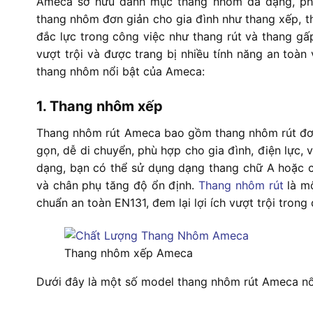
Ameca sở hữu danh mục thang nhôm đa dạng, pho
thang nhôm đơn giản cho gia đình như thang xếp, t
đắc lực trong công việc như thang rút và thang g
vượt trội và được trang bị nhiều tính năng an toàn 
thang nhôm nổi bật của Ameca:
1. Thang nhôm xếp
Thang nhôm rút Ameca bao gồm thang nhôm rút đơn v
gọn, dễ di chuyển, phù hợp cho gia đình, điện lực
dạng, bạn có thể sử dụng dạng thang chữ A hoặc ch
và chân phụ tăng độ ổn định.
Thang nhôm rút
là mộ
chuẩn an toàn EN131, đem lại lợi ích vượt trội trong 
Thang nhôm xếp Ameca
Dưới đây là một số model thang nhôm rút Ameca nổi