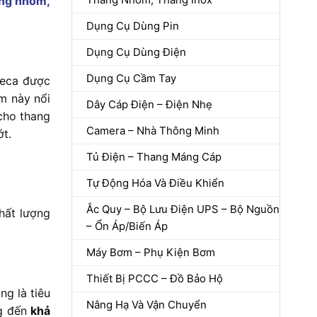
ng nhôm,
Dụng Cụ Dùng Pin
Dụng Cụ Dùng Điện
Dụng Cụ Cầm Tay
meca được
m này nổi
Dây Cáp Điện – Điện Nhẹ
 cho thang
Camera – Nhà Thông Minh
ớt.
Tủ Điện – Thang Máng Cáp
Tự Động Hóa Và Điều Khiển
Ắc Quy – Bộ Lưu Điện UPS – Bộ Nguồn
ất lượng
– Ổn Áp/Biến Áp
Máy Bơm – Phụ Kiện Bơm
Thiết Bị PCCC – Đồ Bảo Hộ
ng là tiêu
Nâng Hạ Và Vận Chuyển
ng đến
khả