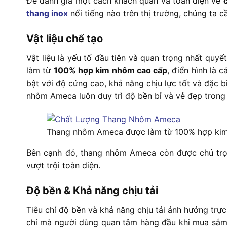
Để đánh giá một cách khách quan và toàn diện về
thang inox
nổi tiếng nào trên thị trường, chúng ta c
Vật liệu chế tạo
Vật liệu là yếu tố đầu tiên và quan trọng nhất q
làm từ
100% hợp kim nhôm cao cấp
, điển hình là c
bật với độ cứng cao, khả năng chịu lực tốt và đặc b
nhôm Ameca luôn duy trì độ bền bỉ và vẻ đẹp trong t
Thang nhôm Ameca được làm từ 100% hợp kim
Bên cạnh đó, thang nhôm Ameca còn được chú tr
vượt trội toàn diện.
Độ bền & Khả năng chịu tải
Tiêu chí độ bền và khả năng chịu tải ảnh hưởng trực
chí mà người dùng quan tâm hàng đầu khi mua sắ