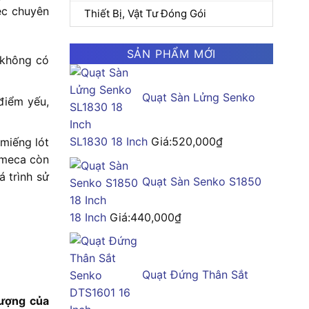
ệc chuyên
Thiết Bị, Vật Tư Đóng Gói
SẢN PHẨM MỚI
 không có
Quạt Sàn Lửng Senko
 điểm yếu,
SL1830 18 Inch
Giá:
520,000
₫
miếng lót
Ameca còn
 trình sử
Quạt Sàn Senko S1850
18 Inch
Giá:
440,000
₫
Quạt Đứng Thân Sắt
lượng của