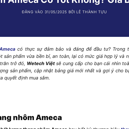
ĐĂNG VÀO
31/05/2025
BỞI
LÊ THÀNH TỰU
 Ameca
có thực sự đảm bảo và đáng để đầu tư? Trong t
t sản phẩm vừa bền bỉ, an toàn, lại có mức giá hợp lý và 
trăn trở đó,
Wetech Việt
sẽ cung cấp cho bạn cái nhìn toà
ượng sản phẩm, cập nhật bảng giá mới nhất và gợi ý cho b
ra quyết định mua sắm.
thang nhôm Ameca