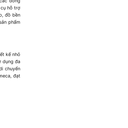
 các dòng
cụ hỗ trợ
o, đồ bền
g sản phẩm
ết kế nhỏ
ử dụng đa
di chuyển
meca, đạt