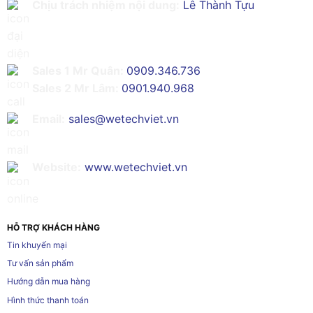
Chịu trách nhiệm nội dung:
Lê Thành Tựu
Sales 1 Mr Quân:
0909.346.736
Sales 2 Mr Lâm:
0901.940.968
Email:
sales@wetechviet.vn
Website:
www.wetechviet.vn
HỖ TRỢ KHÁCH HÀNG
Tin khuyến mại
Tư vấn sản phẩm
Hướng dẫn mua hàng
Hình thức thanh toán