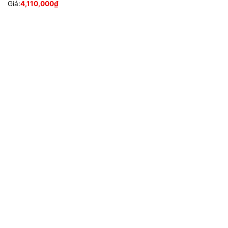
Giá:
4,110,000
₫