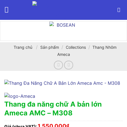
Bỏ
qua
nội
dung
/
/
/
Trang chủ
Sản phẩm
Collections
Thang Nhôm
Ameca
Thang đa năng chữ A bản lớn
Ameca AMC – M308
1,550,000
₫
Giá (chưa VAT):