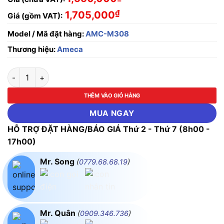
₫
1,705,000
Giá (gồm VAT):
Model / Mã đặt hàng:
AMC-M308
Thương hiệu:
Ameca
Thang đa năng chữ A bản lớn Ameca AMC - M308 số lượng
THÊM VÀO GIỎ HÀNG
MUA NGAY
HỖ TRỢ ĐẶT HÀNG/BÁO GIÁ Thứ 2 - Thứ 7 (8h00 -
17h00)
Mr. Song
(
0779.68.68.19
)
Mr. Quân
(
0909.346.736
)