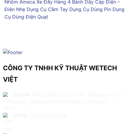
Nhôm Ameca
Xe Đẩy Hàng 4 Bánh
Dây Cáp Điện –
Điện Nhẹ
Dụng Cụ Cầm Tay
Dụng Cụ Dùng Pin
Dụng
Cụ Dùng Điện
Quạt
CÔNG TY TNHH KỸ THUẬT WETECH
VIỆT
Địa chỉ:
616/61/198 Lê Đức Thọ, Phường An Hội
Đông, Thành phố Hồ Chí Minh, Việt Nam
GPKD:
Số 0319086629