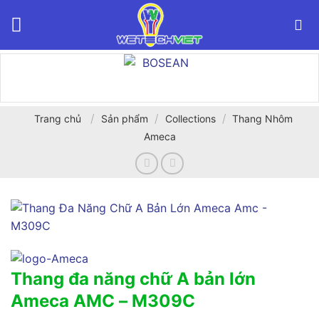
Bỏ
qua
nội
dung
/
/
/
Trang chủ
Sản phẩm
Collections
Thang Nhôm
Ameca
Thang đa năng chữ A bản lớn
Ameca AMC – M309C