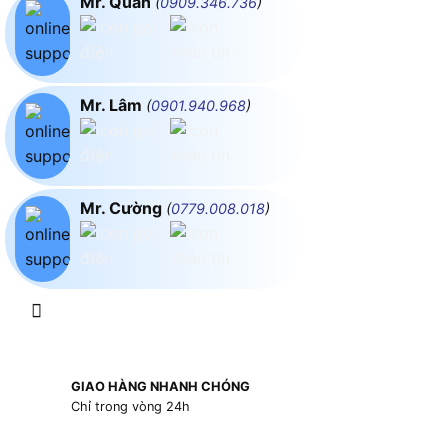
Mr. Quân
(
0909.346.736
)
Mr. Lâm
(
0901.940.968
)
Mr. Cường
(
0779.008.018
)
GIAO HÀNG NHANH CHÓNG
Chỉ trong vòng 24h