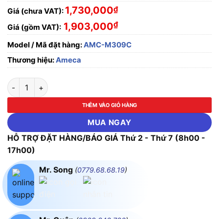
1,730,000
₫
Giá (chưa VAT):
₫
1,903,000
Giá (gồm VAT):
Model / Mã đặt hàng:
AMC-M309C
Thương hiệu:
Ameca
Thang đa năng chữ A bản lớn Ameca AMC - M309C số lượng
THÊM VÀO GIỎ HÀNG
MUA NGAY
HỖ TRỢ ĐẶT HÀNG/BÁO GIÁ Thứ 2 - Thứ 7 (8h00 -
17h00)
Mr. Song
(
0779.68.68.19
)