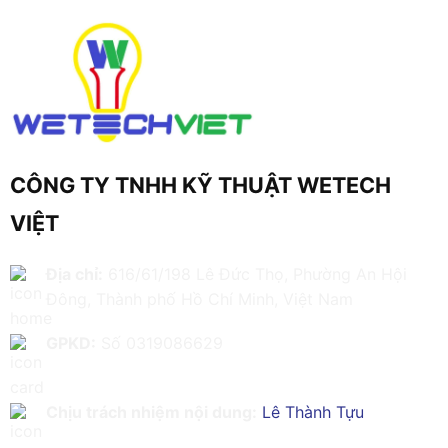
CÔNG TY TNHH KỸ THUẬT WETECH
VIỆT
Địa chỉ:
616/61/198 Lê Đức Thọ, Phường An Hội
Đông, Thành phố Hồ Chí Minh, Việt Nam
GPKD:
Số 0319086629
Chịu trách nhiệm nội dung:
Lê Thành Tựu