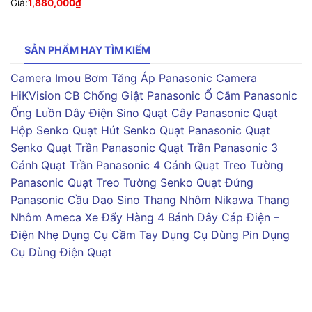
Giá:
1,880,000
₫
SẢN PHẨM HAY TÌM KIẾM
Camera Imou
Bơm Tăng Áp Panasonic
Camera
HiKVision
CB Chống Giật Panasonic
Ổ Cắm Panasonic
Ống Luồn Dây Điện Sino
Quạt Cây Panasonic
Quạt
Hộp Senko
Quạt Hút Senko
Quạt Panasonic
Quạt
Senko
Quạt Trần Panasonic
Quạt Trần Panasonic 3
Cánh
Quạt Trần Panasonic 4 Cánh
Quạt Treo Tường
Panasonic
Quạt Treo Tường Senko
Quạt Đứng
Panasonic
Cầu Dao Sino
Thang Nhôm Nikawa
Thang
Nhôm Ameca
Xe Đẩy Hàng 4 Bánh
Dây Cáp Điện –
Điện Nhẹ
Dụng Cụ Cầm Tay
Dụng Cụ Dùng Pin
Dụng
Cụ Dùng Điện
Quạt