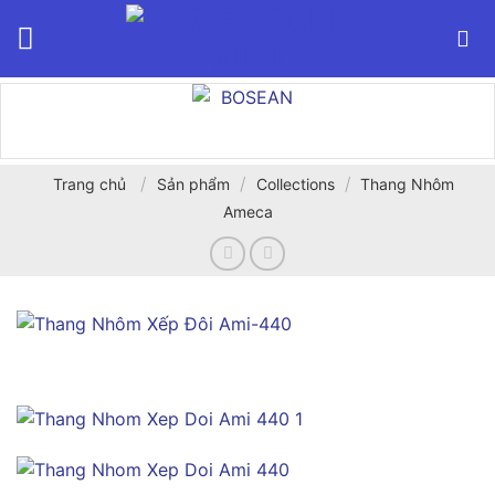
Bỏ
qua
nội
dung
/
/
/
Trang chủ
Sản phẩm
Collections
Thang Nhôm
Ameca