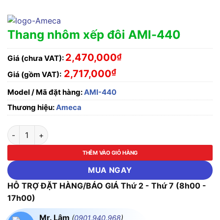
Thang nhôm xếp đôi AMI-440
2,470,000
₫
Giá (chưa VAT):
₫
2,717,000
Giá (gồm VAT):
Model / Mã đặt hàng:
AMI-440
Thương hiệu:
Ameca
Thang nhôm xếp đôi AMI-440 số lượng
THÊM VÀO GIỎ HÀNG
MUA NGAY
HỖ TRỢ ĐẶT HÀNG/BÁO GIÁ Thứ 2 - Thứ 7 (8h00 -
17h00)
Mr. Lâm
(
0901.940.968
)