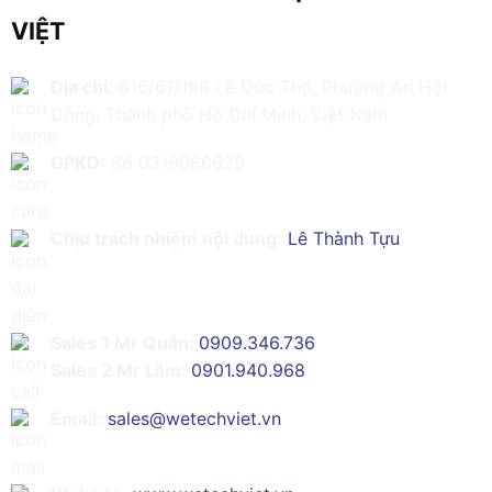
VIỆT
Địa chỉ:
616/61/198 Lê Đức Thọ, Phường An Hội
Đông, Thành phố Hồ Chí Minh, Việt Nam
GPKD:
Số 0319086629
Chịu trách nhiệm nội dung:
Lê Thành Tựu
Sales 1 Mr Quân:
0909.346.736
Sales 2 Mr Lâm:
0901.940.968
Email:
sales@wetechviet.vn