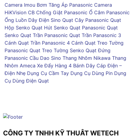
Camera Imou
Bơm Tăng Áp Panasonic
Camera
HiKVision
CB Chống Giật Panasonic
Ổ Cắm Panasonic
Ống Luồn Dây Điện Sino
Quạt Cây Panasonic
Quạt
Hộp Senko
Quạt Hút Senko
Quạt Panasonic
Quạt
Senko
Quạt Trần Panasonic
Quạt Trần Panasonic 3
Cánh
Quạt Trần Panasonic 4 Cánh
Quạt Treo Tường
Panasonic
Quạt Treo Tường Senko
Quạt Đứng
Panasonic
Cầu Dao Sino
Thang Nhôm Nikawa
Thang
Nhôm Ameca
Xe Đẩy Hàng 4 Bánh
Dây Cáp Điện –
Điện Nhẹ
Dụng Cụ Cầm Tay
Dụng Cụ Dùng Pin
Dụng
Cụ Dùng Điện
Quạt
CÔNG TY TNHH KỸ THUẬT WETECH