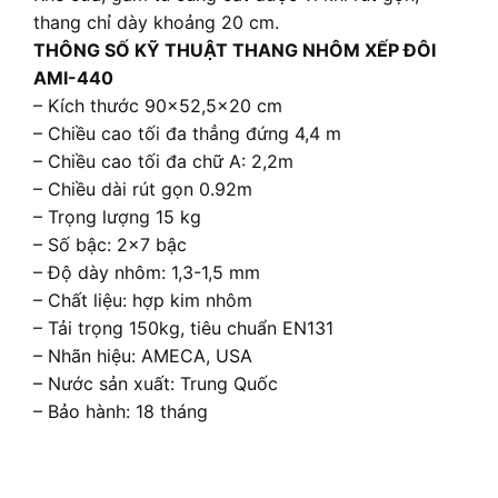
thang chỉ dày khoảng 20 cm.
THÔNG SỐ KỸ THUẬT THANG NHÔM XẾP ĐÔI
AMI-440
– Kích thước 90×52,5×20 cm
– Chiều cao tối đa thẳng đứng 4,4 m
– Chiều cao tối đa chữ A: 2,2m
– Chiều dài rút gọn 0.92m
– Trọng lượng 15 kg
– Số bậc: 2×7 bậc
– Độ dày nhôm: 1,3-1,5 mm
– Chất liệu: hợp kim nhôm
– Tải trọng 150kg, tiêu chuẩn EN131
– Nhãn hiệu: AMECA, USA
– Nước sản xuất: Trung Quốc
– Bảo hành: 18 tháng