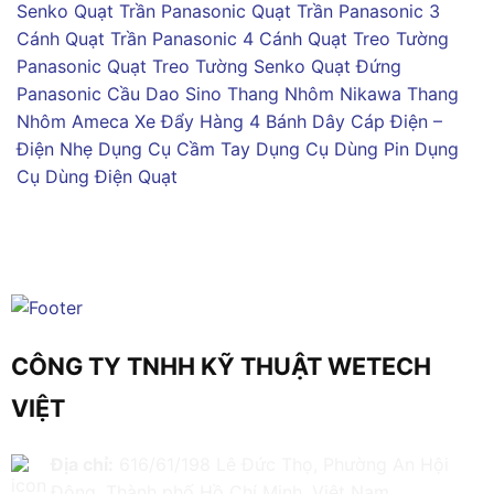
Senko
Quạt Trần Panasonic
Quạt Trần Panasonic 3
Cánh
Quạt Trần Panasonic 4 Cánh
Quạt Treo Tường
Panasonic
Quạt Treo Tường Senko
Quạt Đứng
Panasonic
Cầu Dao Sino
Thang Nhôm Nikawa
Thang
Nhôm Ameca
Xe Đẩy Hàng 4 Bánh
Dây Cáp Điện –
Điện Nhẹ
Dụng Cụ Cầm Tay
Dụng Cụ Dùng Pin
Dụng
Cụ Dùng Điện
Quạt
CÔNG TY TNHH KỸ THUẬT WETECH
VIỆT
Địa chỉ:
616/61/198 Lê Đức Thọ, Phường An Hội
Đông, Thành phố Hồ Chí Minh, Việt Nam