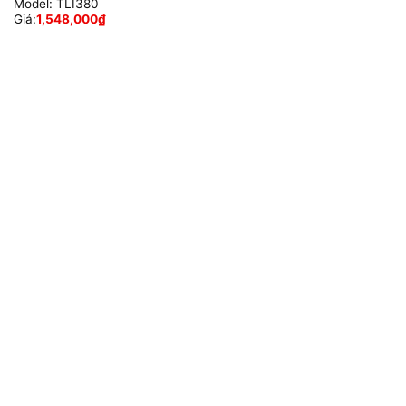
Model:
TLI380
Giá:
1,548,000
₫