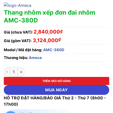
Thang nhôm xếp đơn đai nhôm
AMC-380D
2,840,000
₫
Giá (chưa VAT):
₫
3,124,000
Giá (gồm VAT):
Model / Mã đặt hàng:
AMC-380D
Thương hiệu:
Ameca
Thang nhôm xếp đơn đai nhôm AMC-380D số lượng
THÊM VÀO GIỎ HÀNG
MUA NGAY
HỖ TRỢ ĐẶT HÀNG/BÁO GIÁ Thứ 2 - Thứ 7 (8h00 -
17h00)