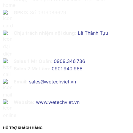
GPKD:
Số 0319086629
Chịu trách nhiệm nội dung:
Lê Thành Tựu
Sales 1 Mr Quân:
0909.346.736
Sales 2 Mr Lâm:
0901.940.968
Email:
sales@wetechviet.vn
Website:
www.wetechviet.vn
HỖ TRỢ KHÁCH HÀNG