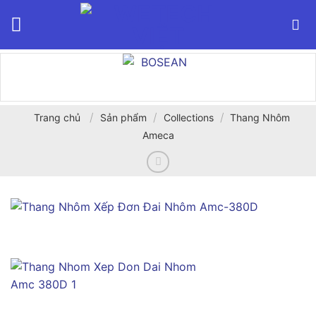
Bỏ
qua
nội
dung
/
/
/
Trang chủ
Sản phẩm
Collections
Thang Nhôm
Ameca