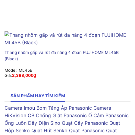
Thang nhôm gấp và rút đa năng 4 đoạn FUJIHOME ML45B
(Black)
Model:
ML45B
Giá:
2,388,000
₫
SẢN PHẨM HAY TÌM KIẾM
Camera Imou
Bơm Tăng Áp Panasonic
Camera
HiKVision
CB Chống Giật Panasonic
Ổ Cắm Panasonic
Ống Luồn Dây Điện Sino
Quạt Cây Panasonic
Quạt
Hộp Senko
Quạt Hút Senko
Quạt Panasonic
Quạt