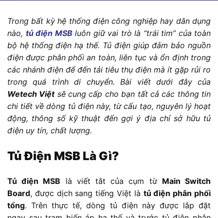
Trong bất kỳ hệ thống điện công nghiệp hay dân dụng
nào,
tủ điện MSB
luôn giữ vai trò là “trái tim” của toàn
bộ hệ thống điện hạ thế. Tủ điện giúp đảm bảo nguồn
điện được phân phối an toàn, liên tục và ổn định trong
các nhánh điện để đến tải tiêu thụ điện mà ít gặp rủi ro
trong quá trình di chuyển. Bài viết dưới đây của
Wetech Việt
sẽ cung cấp cho bạn tất cả các thông tin
chi tiết về dòng tủ điện này, từ cấu tạo, nguyên lý hoạt
động, thông số kỹ thuật đến gợi ý địa chỉ sở hữu tủ
điện uy tín, chất lượng.
Tủ Điện MSB Là Gì?
Tủ điện MSB
là viết tắt của cụm từ
Main Switch
Board
, được dịch sang tiếng Việt là
tủ điện phân phối
tổng
. Trên thực tế, dòng tủ điện này được lắp đặt
ngay sau trạm biến áp hạ thế và trước tủ điện phân