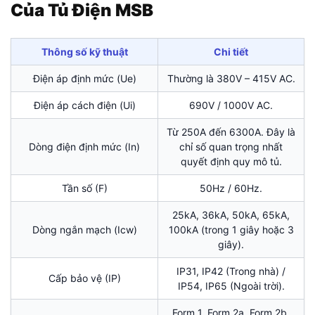
Của Tủ Điện MSB
Thông số kỹ thuật
Chi tiết
Điện áp định mức (Ue)
Thường là 380V – 415V AC.
Điện áp cách điện (Ui)
690V / 1000V AC.
Từ 250A đến 6300A. Đây là
Dòng điện định mức (In)
chỉ số quan trọng nhất
quyết định quy mô tủ.
Tần số (F)
50Hz / 60Hz.
25kA, 36kA, 50kA, 65kA,
Dòng ngắn mạch (Icw)
100kA (trong 1 giây hoặc 3
giây).
IP31, IP42 (Trong nhà) /
Cấp bảo vệ (IP)
IP54, IP65 (Ngoài trời).
Form 1, Form 2a, Form 2b,