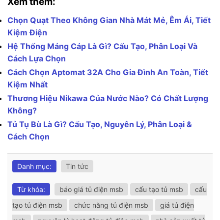
Xem thêm:
Chọn Quạt Theo Không Gian Nhà Mát Mẻ, Êm Ái, Tiết
Kiệm Điện
Hệ Thống Máng Cáp Là Gì? Cấu Tạo, Phân Loại Và
Cách Lựa Chọn
Cách Chọn Aptomat 32A Cho Gia Đình An Toàn, Tiết
Kiệm Nhất
Thương Hiệu Nikawa Của Nước Nào? Có Chất Lượng
Không?
Tủ Tụ Bù Là Gì? Cấu Tạo, Nguyên Lý, Phân Loại &
Cách Chọn
Danh mục:
Tin tức
Từ khóa:
báo giá tủ điện msb
cấu tạo tủ msb
cấu
tạo tủ điện msb
chức năng tủ điện msb
giá tủ điện