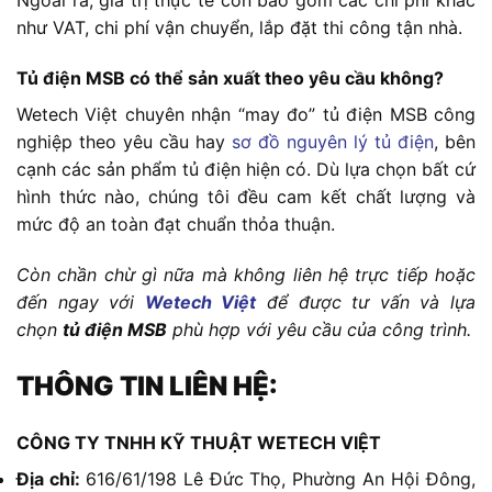
Ngoài ra, giá trị thực tế còn bao gồm các chi phí khác
như VAT, chi phí vận chuyển, lắp đặt thi công tận nhà.
Tủ điện MSB có thể sản xuất theo yêu cầu không?
Wetech Việt chuyên nhận “may đo” tủ điện MSB công
nghiệp theo yêu cầu hay
sơ đồ nguyên lý tủ điện
, bên
cạnh các sản phẩm tủ điện hiện có. Dù lựa chọn bất cứ
hình thức nào, chúng tôi đều cam kết chất lượng và
mức độ an toàn đạt chuẩn thỏa thuận.
Còn chần chừ gì nữa mà không liên hệ trực tiếp hoặc
đến ngay với
Wetech Việt
để được tư vấn và lựa
chọn
tủ điện MSB
phù hợp với yêu cầu của công trình.
THÔNG TIN LIÊN HỆ:
CÔNG TY TNHH KỸ THUẬT WETECH VIỆT
Địa chỉ:
616/61/198 Lê Đức Thọ, Phường An Hội Đông,