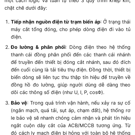
một cách logic và tuần tự theo 3 quy trình khép kín,
chặt chẽ dưới đây:
Tiếp nhận nguồn điện từ trạm biến áp
: Ở trạng thái
máy cắt tổng đóng, cho phép dòng điện đi vào tủ
điện.
Đo lường & phân
phối
: Dòng điện theo hệ thống
thanh cái đồng phân phối đến các thanh cái nhánh
để truyền đến thiết bị đóng cắt nhánh, sau đó đích
đến cuối cùng là tải tiêu thụ điện. Đồng thời, thiết bị
biến dòng sẽ liên tục thu thập tín hiệu để truyền về
đồng hồ đo lường, giúp người dùng dễ dàng theo
dõi các thông số điện (như U, I, P, cosΦ).
Bảo vệ
: Trong quá trình vận hành, nếu xảy ra sự cố
(ngắn mạch, quá tải, sụt áp, chạm đất), hệ thống rơ
le bảo vệ sẽ nhanh chóng cảm nhận và phát tín hiệu
ngắt cuộn dây cắt của ACB/MCCB tương ứng. Từ
đó cách ly mạch điện bị hỏng với toàn bộ hệ thống