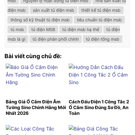
msb
nguyên lý hoạt động tủ điện msb
nhà sản xuất tủ
điện msb
sản xuất tủ điện msb
thiết kế tủ điện msb
thông số kỹ thuật tủ điện msb
tiêu chuẩn tủ điện msb
tủ msb
tủ điện MSB
tủ điện msb hạ thế
tủ điện
msb là gì
tủ điện phân phối chính
tủ điện tổng msb
Bài viết cùng chủ đề:
Bảng Giá Ổ Cắm Điện Âm
Cách Đấu Điện 1 Công Tắc 2
Tường Sino Chính Hãng Mới
Ổ Cắm Sino Đúng Sơ Đồ, An
Nhất 2026
Toàn