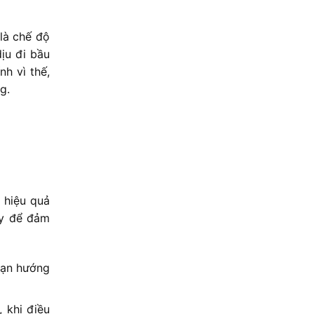
là chế độ
ịu đi bầu
h vì thế,
g.
 hiệu quả
ây để đảm
bạn hướng
 khi điều