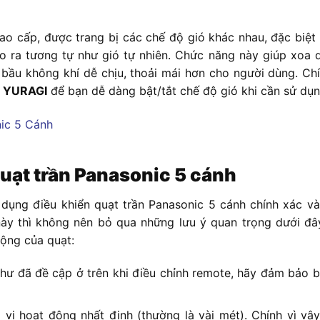
o cấp, được trang bị các chế độ gió khác nhau, đặc biệt 
o ra tương tự như gió tự nhiên. Chức năng này giúp xoa d
ầu không khí dễ chịu, thoải mái hơn cho người dùng. Chín
t
YURAGI
để bạn dễ dàng bật/tắt chế độ gió khi cần sử dụn
quạt trần Panasonic 5 cánh
 dụng điều khiển quạt trần Panasonic 5 cánh chính xác và
ị này thì không nên bỏ qua những lưu ý quan trọng dưới đ
động của quạt:
Như đã đề cập ở trên khi điều chỉnh remote, hãy đảm bảo 
vi hoạt động nhất định (thường là vài mét). Chính vì vậy,