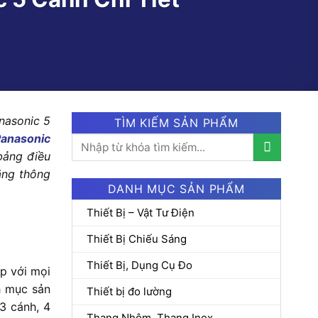
nasonic 5
TÌM KIẾM SẢN PHẨM
Panasonic
Tìm
bảng điều
kiếm:
ăng thông
DANH MỤC SẢN PHẨM
Thiết Bị – Vật Tư Điện
Thiết Bị Chiếu Sáng
Thiết Bị, Dụng Cụ Đo
ợp với mọi
h mục sản
Thiết bị đo lường
3 cánh, 4
Thang Nhôm, Thang Inox