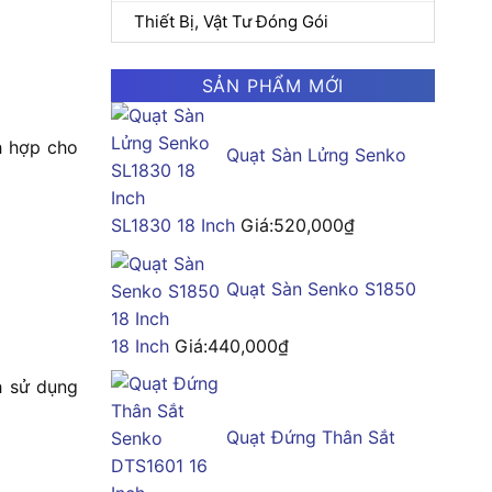
Thiết Bị, Vật Tư Đóng Gói
SẢN PHẨM MỚI
h hợp cho
Quạt Sàn Lửng Senko
SL1830 18 Inch
Giá:
520,000
₫
Quạt Sàn Senko S1850
18 Inch
Giá:
440,000
₫
h sử dụng
Quạt Đứng Thân Sắt