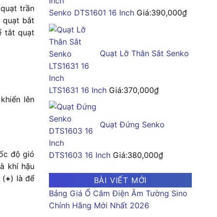
quạt trần
Senko DTS1601 16 Inch
Giá:
390,000
₫
 quạt bắt
 tắt quạt
Quạt Lỡ Thân Sắt Senko
LTS1631 16 Inch
Giá:
370,000
₫
khiển lên
Quạt Đứng Senko
tốc độ gió
DTS1603 16 Inch
Giá:
380,000
₫
à khí hậu
 (
+
) là để
BÀI VIẾT MỚI
Bảng Giá Ổ Cắm Điện Âm Tường Sino
Chính Hãng Mới Nhất 2026