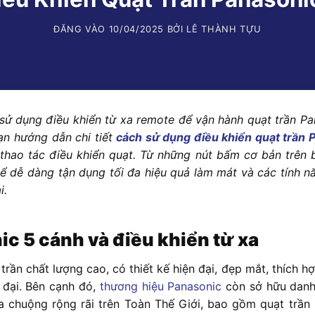
ĐĂNG VÀO
10/04/2025
BỞI
LÊ THÀNH TỰU
 sử dụng điều khiển từ xa remote để vận hành quạt trần Pa
n hướng dẫn chi tiết
cách sử dụng điều khiển quạt trần 
thao tác điều khiển quạt. Từ những nút bấm cơ bản trên 
ể dễ dàng tận dụng tối đa hiệu quả làm mát và các tính n
i.
ic 5 cánh và điều khiển từ xa
rần chất lượng cao, có thiết kế hiện đại, đẹp mắt, thích h
 đại. Bên cạnh đó,
thương hiệu Panasonic
còn sở hữu dan
 chuộng rộng rãi trên Toàn Thế Giới, bao gồm quạt trần 