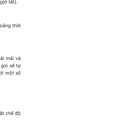
giờ tắt).
hoảng thời
ải mái và
 gió sẽ tự
ới một số
ắt chế độ