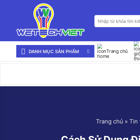
Bỏ
qua
Tìm
nội
kiếm:
dung
Trang chủ
DANH MỤC SẢN PHẨM
Trang chủ
»
Tin 
Cách Sử Dụng Đi