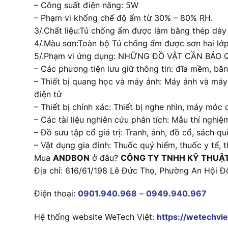
– Công suất điện năng: 5W
– Phạm vi khống chế độ ẩm từ 30% – 80% RH.
3/.Chất liệu:Tủ chống ẩm được làm bằng thép dày
4/.Màu sơn:Toàn bộ Tủ chống ẩm được sơn hai lớp
5/.Phạm vi ứng dụng: NHỮNG ĐỒ VẬT CẦN BẢO QU
– Các phương tiện lưu giữ thông tin: đĩa mềm, bă
– Thiết bị quang học và máy ảnh: Máy ảnh và máy q
điện tử
– Thiết bị chính xác: Thiết bị nghe nhìn, máy móc
– Các tài liệu nghiên cứu phân tích: Mẫu thí nghiệ
– Đồ sưu tập cổ giá trị: Tranh, ảnh, đồ cổ, sách 
– Vật dụng gia đình: Thuốc quý hiếm, thuốc y tế, 
Mua
ANDBON
ở đâu?
CÔNG TY TNHH KỸ THUẬ
Địa chỉ: 616/61/198 Lê Đức Thọ, Phường An Hội Đ
Điện thoại:
0901.940.968
–
0949.940.967
Hệ thống website WeTech Việt:
https://wetechvie