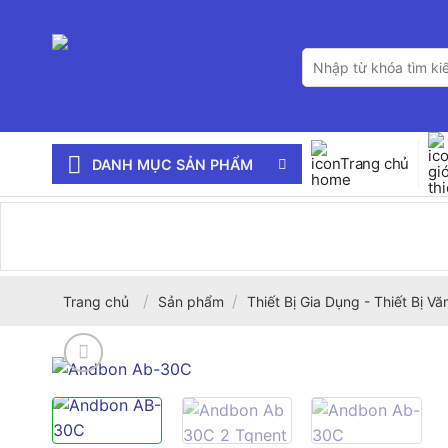
Bỏ
qua
Tìm
nội
kiếm:
dung
Trang chủ
DANH MỤC SẢN PHẨM
/
/
Trang chủ
Sản phẩm
Thiết Bị Gia Dụng - Thiết Bị V