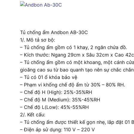
Tủ chống ẩm Andbon AB-30C
1/. Mô tả sơ bộ:
– Tủ chống ẩm gồm có 1 khay, 2 ngăn chứa đồ.
– Kích thước: Ngang 29cm x Sâu 32cm x Cao 42
– Tủ chống ẩm gồm có một khoang, một cánh cửa k
gioăng cao su từ bao quanh tạo nên sự chắc chắn
– Tủ có 01 ổ khóa bảo vệ
– Phạm vi khống chế độ ẩm từ 30% – 80% RH.
– Chế độ H (High): 25%-35%RH
– Chế độ M (Medium): 35%-45%RH
– Chế độ L(Low): 45%-55%RH
2/. Kết cấu:
– Tủ chống ẩm được thiết kế gọn nhẹ, lắp đặt 01 
– Điện áp sử dụng: 110 V – 220 V