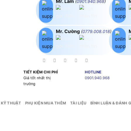
Mr. Lâm
(
0901.940.968
)
Mr. Cường
(
0779.008.018
)
TIẾT KIỆM CHI PHÍ
HOTLINE
g
Giá tốt nhất thị
0901.940.968
trường
 KỸ THUẬT
PHỤ KIỆN MUA THÊM
TÀI LIỆU
BÌNH LUẬN & ĐÁNH G