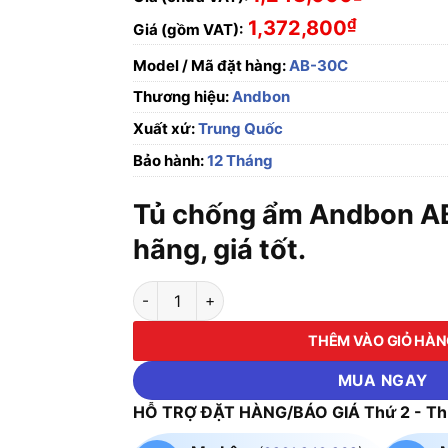
₫
1,372,800
Giá (gồm VAT):
Model / Mã đặt hàng:
AB-30C
Thương hiệu:
Andbon
Xuất xứ:
Trung Quốc
Bảo hành:
12 Tháng
Tủ chống ẩm Andbon A
hãng, giá tốt.
Tủ chống ẩm Andbon AB-30C số lượng
THÊM VÀO GIỎ HÀ
MUA NGAY
HỖ TRỢ ĐẶT HÀNG/BÁO GIÁ Thứ 2 - Thứ