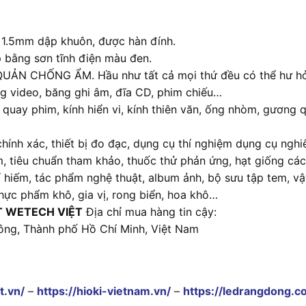
 1.5mm dập khuôn, được hàn đính.
 bằng sơn tĩnh điện màu đen.
ẢN CHỐNG ẨM. Hầu như tất cả mọi thứ đều có thể hư hỏ
ng video, băng ghi âm, đĩa CD, phim chiếu…
uay phim, kính hiển vi, kính thiên văn, ống nhòm, gương q
 chính xác, thiết bị đo đạc, dụng cụ thí nghiệm dụng cụ ngh
m, tiêu chuẩn tham khảo, thuốc thử phản ứng, hạt giống các l
quí hiếm, tác phẩm nghệ thuật, album ảnh, bộ sưu tập tem, v
thực phẩm khô, gia vị, rong biển, hoa khô…
T WETECH VIỆT
Địa chỉ mua hàng tin cậy:
ông, Thành phố Hồ Chí Minh, Việt Nam
t.vn/
–
https://hioki-vietnam.vn/
–
https://ledrangdong.c