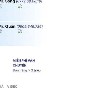
Mr. Song
(
0779.68.68.19
)
Mr. Quân
(
0909.346.736
)
MIỄN PHÍ VẬN
CHUYỂN
Đơn hàng > 3 triệu
IÁ
VIDEO