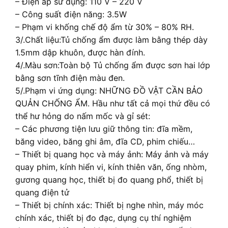
– Điện áp sử dụng: 110 V – 220 V
– Công suất điện năng: 3.5W
– Phạm vi khống chế độ ẩm từ 30% – 80% RH.
3/.Chất liệu:Tủ chống ẩm được làm bằng thép dày
1.5mm dập khuôn, được hàn đính.
4/.Màu sơn:Toàn bộ Tủ chống ẩm được sơn hai lớp
bằng sơn tĩnh điện màu đen.
5/.Phạm vi ứng dụng: NHỮNG ĐỒ VẬT CẦN BẢO
QUẢN CHỐNG ẨM. Hầu như tất cả mọi thứ đều có
thể hư hỏng do nấm mốc và gỉ sét:
– Các phương tiện lưu giữ thông tin: đĩa mềm,
băng video, băng ghi âm, đĩa CD, phim chiếu…
– Thiết bị quang học và máy ảnh: Máy ảnh và máy
quay phim, kính hiển vi, kính thiên văn, ống nhòm,
gương quang học, thiết bị đo quang phổ, thiết bị
quang điện tử
– Thiết bị chính xác: Thiết bị nghe nhìn, máy móc
chính xác, thiết bị đo đạc, dụng cụ thí nghiệm