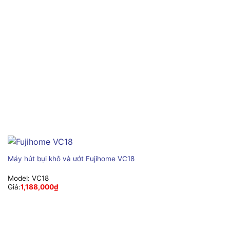
Máy hút bụi khô và ướt Fujihome VC18
Model:
VC18
Giá:
1,188,000
₫