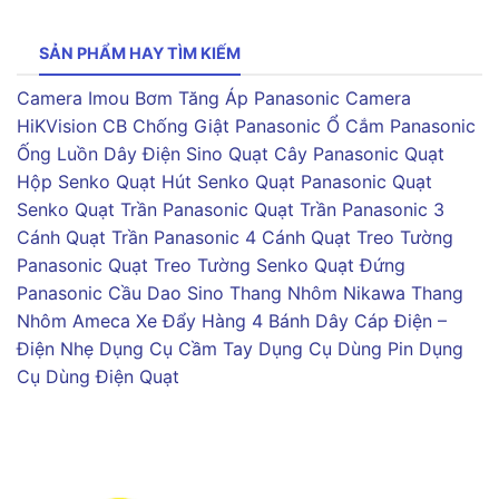
SẢN PHẨM HAY TÌM KIẾM
Camera Imou
Bơm Tăng Áp Panasonic
Camera
HiKVision
CB Chống Giật Panasonic
Ổ Cắm Panasonic
Ống Luồn Dây Điện Sino
Quạt Cây Panasonic
Quạt
Hộp Senko
Quạt Hút Senko
Quạt Panasonic
Quạt
Senko
Quạt Trần Panasonic
Quạt Trần Panasonic 3
Cánh
Quạt Trần Panasonic 4 Cánh
Quạt Treo Tường
Panasonic
Quạt Treo Tường Senko
Quạt Đứng
Panasonic
Cầu Dao Sino
Thang Nhôm Nikawa
Thang
Nhôm Ameca
Xe Đẩy Hàng 4 Bánh
Dây Cáp Điện –
Điện Nhẹ
Dụng Cụ Cầm Tay
Dụng Cụ Dùng Pin
Dụng
Cụ Dùng Điện
Quạt