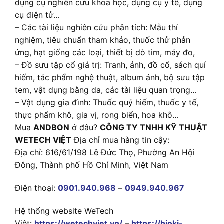
dụng cụ nghiên cứu khoa học, dụng cụ y tế, dụng
cụ điện tử…
– Các tài liệu nghiên cứu phân tích: Mẫu thí
nghiệm, tiêu chuẩn tham khảo, thuốc thử phản
ứng, hạt giống các loại, thiết bị dò tìm, máy đo,
– Đồ sưu tập cổ giá trị: Tranh, ảnh, đồ cổ, sách quí
hiếm, tác phẩm nghệ thuật, album ảnh, bộ sưu tập
tem, vật dụng bằng da, các tài liệu quan trọng…
– Vật dụng gia đình: Thuốc quý hiếm, thuốc y tế,
thực phẩm khô, gia vị, rong biển, hoa khô…
Mua
ANDBON
ở đâu?
CÔNG TY TNHH KỸ THUẬT
WETECH VIỆT
Địa chỉ mua hàng tin cậy:
Địa chỉ: 616/61/198 Lê Đức Thọ, Phường An Hội
Đông, Thành phố Hồ Chí Minh, Việt Nam
Điện thoại:
0901.940.968
–
0949.940.967
Hệ thống website WeTech
Việt:
https://wetechviet.vn/
–
https://hioki-