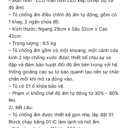
– Màn hình : LCD màn hình LED kép (nhiệt độ và
độ ẩm)
– Tủ chống ẩm điều chỉnh độ ẩm tự động, gồm có
1 khay, 2 ngăn chứa đồ.
– Kích thước: Ngang 29cm x Sâu 32cm x Cao
42cm
– Trọng lượng : 6.5 kg
– Tủ chống ẩm gồm có một khoang, một cánh cửa
kính 2 lớp chống xước được thiết kế chịu sự va
đập và đảm bảo tuyệt đối độ ẩm bên trong với hệ
thống gioăng cao su từ bao quanh tạo nên sự chắc
chắn mỗi khi mở ra đóng vào.
– Tủ có 01 ổ khóa bảo vệ
– Phạm vi khống chế độ ẩm tự đông từ 30% – 80%
RH.
2/. Kết cấu:
– Tủ chống ẩm được thiết kế gọn nhẹ, lắp đặt 01
Block chạy bằng 01 IC làm lạnh và hút ẩm.