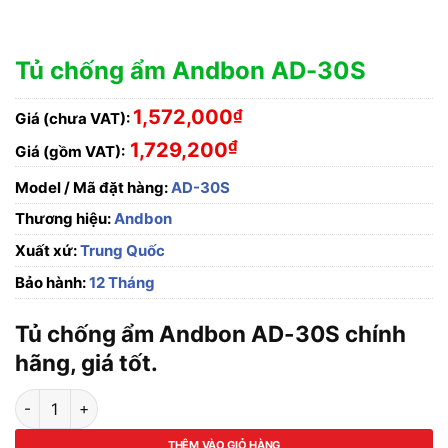
Tủ chống ẩm Andbon AD-30S
1,572,000
₫
Giá (chưa VAT):
₫
1,729,200
Giá (gồm VAT):
Model / Mã đặt hàng:
AD-30S
Thương hiệu:
Andbon
Xuất xứ:
Trung Quốc
Bảo hành:
12 Tháng
Tủ chống ẩm Andbon AD-30S chính
hãng, giá tốt.
Tủ chống ẩm Andbon AD-30S số lượng
THÊM VÀO GIỎ HÀNG