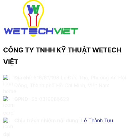
CÔNG TY TNHH KỸ THUẬT WETECH
VIỆT
Địa chỉ:
616/61/198 Lê Đức Thọ, Phường An Hội
Đông, Thành phố Hồ Chí Minh, Việt Nam
GPKD:
Số 0319086629
Chịu trách nhiệm nội dung:
Lê Thành Tựu