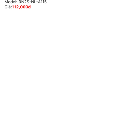
Model:
RN2S-NL-A115
Giá:
112,000
₫