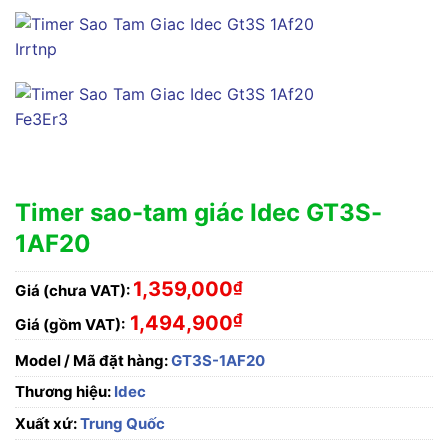
Timer sao-tam giác Idec GT3S-
1AF20
1,359,000
₫
Giá (chưa VAT):
₫
1,494,900
Giá (gồm VAT):
Model / Mã đặt hàng:
GT3S-1AF20
Thương hiệu:
Idec
Xuất xứ:
Trung Quốc