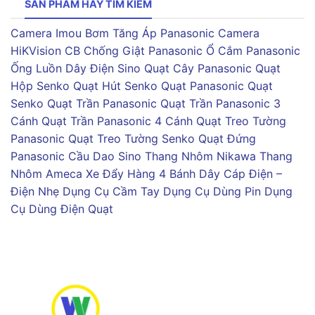
SẢN PHẨM HAY TÌM KIẾM
Camera Imou
Bơm Tăng Áp Panasonic
Camera
HiKVision
CB Chống Giật Panasonic
Ổ Cắm Panasonic
Ống Luồn Dây Điện Sino
Quạt Cây Panasonic
Quạt
Hộp Senko
Quạt Hút Senko
Quạt Panasonic
Quạt
Senko
Quạt Trần Panasonic
Quạt Trần Panasonic 3
Cánh
Quạt Trần Panasonic 4 Cánh
Quạt Treo Tường
Panasonic
Quạt Treo Tường Senko
Quạt Đứng
Panasonic
Cầu Dao Sino
Thang Nhôm Nikawa
Thang
Nhôm Ameca
Xe Đẩy Hàng 4 Bánh
Dây Cáp Điện –
Điện Nhẹ
Dụng Cụ Cầm Tay
Dụng Cụ Dùng Pin
Dụng
Cụ Dùng Điện
Quạt