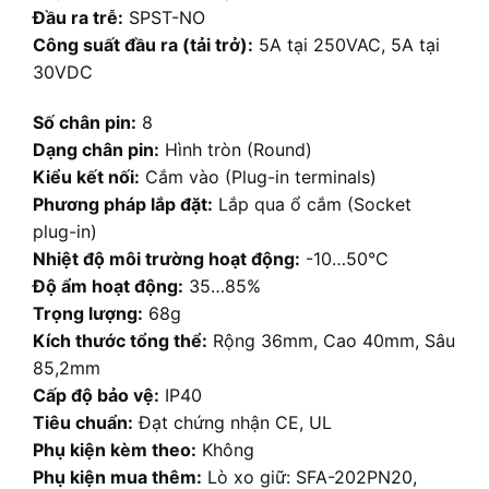
Đầu ra trễ:
SPST-NO
Công suất đầu ra (tải trở):
5A tại 250VAC, 5A tại
30VDC
Số chân pin:
8
Dạng chân pin:
Hình tròn (Round)
Kiểu kết nối:
Cắm vào (Plug-in terminals)
Phương pháp lắp đặt:
Lắp qua ổ cắm (Socket
plug-in)
Nhiệt độ môi trường hoạt động:
-10…50°C
Độ ẩm hoạt động:
35…85%
Trọng lượng:
68g
Kích thước tổng thể:
Rộng 36mm, Cao 40mm, Sâu
85,2mm
Cấp độ bảo vệ:
IP40
Tiêu chuẩn:
Đạt chứng nhận CE, UL
Phụ kiện kèm theo:
Không
Phụ kiện mua thêm:
Lò xo giữ: SFA-202PN20,