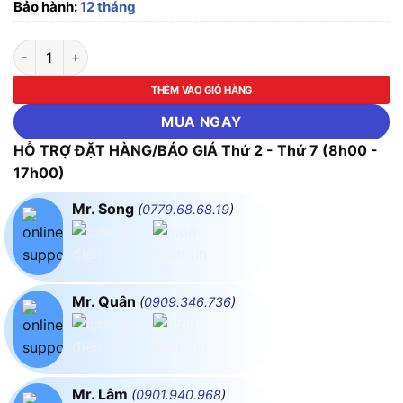
Bảo hành:
12 tháng
Timer sao-tam giác Idec GT3S-1AF20 số lượng
THÊM VÀO GIỎ HÀNG
MUA NGAY
HỖ TRỢ ĐẶT HÀNG/BÁO GIÁ Thứ 2 - Thứ 7 (8h00 -
17h00)
Mr. Song
(
0779.68.68.19
)
Mr. Quân
(
0909.346.736
)
Mr. Lâm
(
0901.940.968
)