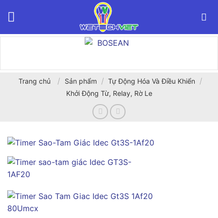
Bỏ
qua
nội
dung
/
/
/
Trang chủ
Sản phẩm
Tự Động Hóa Và Điều Khiển
Khởi Động Từ, Relay, Rờ Le