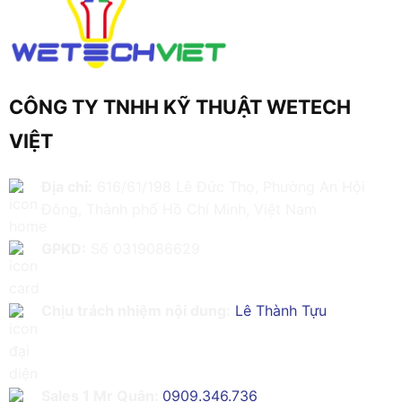
CÔNG TY TNHH KỸ THUẬT WETECH
VIỆT
Địa chỉ:
616/61/198 Lê Đức Thọ, Phường An Hội
Đông, Thành phố Hồ Chí Minh, Việt Nam
GPKD:
Số 0319086629
Chịu trách nhiệm nội dung:
Lê Thành Tựu
Sales 1 Mr Quân:
0909.346.736