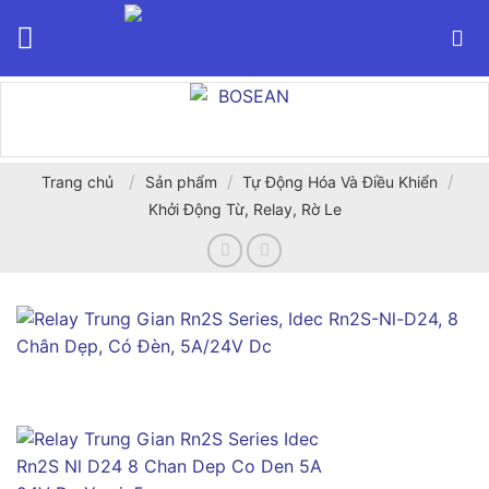
Bỏ
qua
nội
dung
/
/
/
Trang chủ
Sản phẩm
Tự Động Hóa Và Điều Khiển
Khởi Động Từ, Relay, Rờ Le