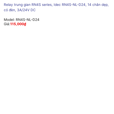
Relay trung gian RN4S series, Idec RN4S-NL-D24, 14 chân dẹp,
có đèn, 3A/24V DC
Model:
RN4S-NL-D24
Giá:
115,000
₫