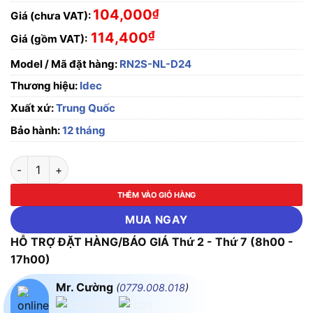
104,000
₫
Giá (chưa VAT):
₫
114,400
Giá (gồm VAT):
Model / Mã đặt hàng:
RN2S-NL-D24
Thương hiệu:
Idec
Xuất xứ:
Trung Quốc
Bảo hành:
12 tháng
Relay trung gian RN2S series, Idec RN2S-NL-D24, 8 chân dẹp,
THÊM VÀO GIỎ HÀNG
MUA NGAY
HỖ TRỢ ĐẶT HÀNG/BÁO GIÁ Thứ 2 - Thứ 7 (8h00 -
17h00)
Mr. Cường
(
0779.008.018
)