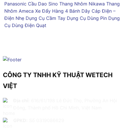
Panasonic
Cầu Dao Sino
Thang Nhôm Nikawa
Thang
Nhôm Ameca
Xe Đẩy Hàng 4 Bánh
Dây Cáp Điện –
Điện Nhẹ
Dụng Cụ Cầm Tay
Dụng Cụ Dùng Pin
Dụng
Cụ Dùng Điện
Quạt
CÔNG TY TNHH KỸ THUẬT WETECH
VIỆT
Địa chỉ:
616/61/198 Lê Đức Thọ, Phường An Hội
Đông, Thành phố Hồ Chí Minh, Việt Nam
GPKD:
Số 0319086629