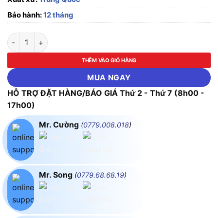
Bảo hành:
12 tháng
Đế Relay trung gian Idec SJ1S-05B, dùng cho dòng RJ1S series
THÊM VÀO GIỎ HÀNG
MUA NGAY
HỖ TRỢ ĐẶT HÀNG/BÁO GIÁ Thứ 2 - Thứ 7 (8h00 -
17h00)
Mr. Cường
(
0779.008.018
)
Mr. Song
(
0779.68.68.19
)