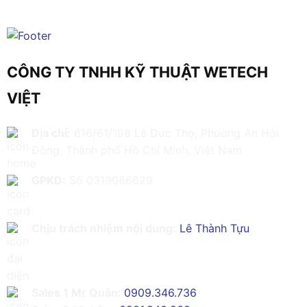
CÔNG TY TNHH KỸ THUẬT WETECH
VIỆT
Địa chỉ:
616/61/198 Lê Đức Thọ, Phường An Hội
Đông, Thành phố Hồ Chí Minh, Việt Nam
GPKD:
Số 0319086629
Chịu trách nhiệm nội dung:
Lê Thành Tựu
Sales 1 Mr Quân:
0909.346.736