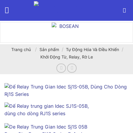
Bỏ
qua
nội
dung
/
/
/
Trang chủ
Sản phẩm
Tự Động Hóa Và Điều Khiển
Khởi Động Từ, Relay, Rờ Le