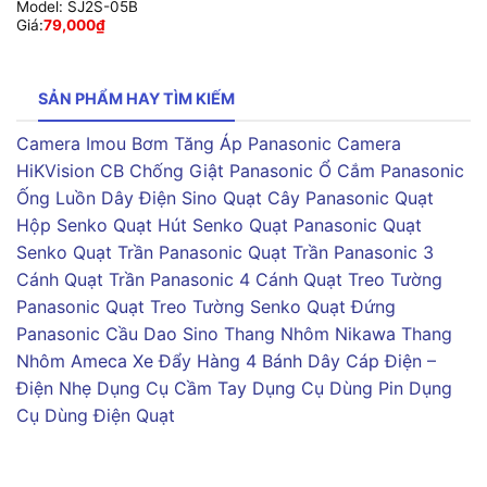
Model:
SJ2S-05B
Giá:
79,000
₫
SẢN PHẨM HAY TÌM KIẾM
Camera Imou
Bơm Tăng Áp Panasonic
Camera
HiKVision
CB Chống Giật Panasonic
Ổ Cắm Panasonic
Ống Luồn Dây Điện Sino
Quạt Cây Panasonic
Quạt
Hộp Senko
Quạt Hút Senko
Quạt Panasonic
Quạt
Senko
Quạt Trần Panasonic
Quạt Trần Panasonic 3
Cánh
Quạt Trần Panasonic 4 Cánh
Quạt Treo Tường
Panasonic
Quạt Treo Tường Senko
Quạt Đứng
Panasonic
Cầu Dao Sino
Thang Nhôm Nikawa
Thang
Nhôm Ameca
Xe Đẩy Hàng 4 Bánh
Dây Cáp Điện –
Điện Nhẹ
Dụng Cụ Cầm Tay
Dụng Cụ Dùng Pin
Dụng
Cụ Dùng Điện
Quạt