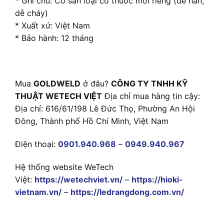
* Ghi chú: Có sẵn loại có thuốc mồi riêng (dễ hàn,
dễ cháy)
* Xuất xứ: Việt Nam
* Bảo hành: 12 tháng
Mua
GOLDWELD
ở đâu?
CÔNG TY TNHH KỸ
THUẬT WETECH VIỆT
Địa chỉ mua hàng tin cậy:
Địa chỉ: 616/61/198 Lê Đức Thọ, Phường An Hội
Đông, Thành phố Hồ Chí Minh, Việt Nam
Điện thoại:
0901.940.968
–
0949.940.967
Hệ thống website WeTech
Việt:
https://wetechviet.vn/
–
https://hioki-
vietnam.vn/
–
https://ledrangdong.com.vn/