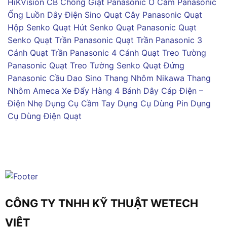
HiKVision
CB Chống Giật Panasonic
Ổ Cắm Panasonic
Ống Luồn Dây Điện Sino
Quạt Cây Panasonic
Quạt
Hộp Senko
Quạt Hút Senko
Quạt Panasonic
Quạt
Senko
Quạt Trần Panasonic
Quạt Trần Panasonic 3
Cánh
Quạt Trần Panasonic 4 Cánh
Quạt Treo Tường
Panasonic
Quạt Treo Tường Senko
Quạt Đứng
Panasonic
Cầu Dao Sino
Thang Nhôm Nikawa
Thang
Nhôm Ameca
Xe Đẩy Hàng 4 Bánh
Dây Cáp Điện –
Điện Nhẹ
Dụng Cụ Cầm Tay
Dụng Cụ Dùng Pin
Dụng
Cụ Dùng Điện
Quạt
CÔNG TY TNHH KỸ THUẬT WETECH
VIỆT