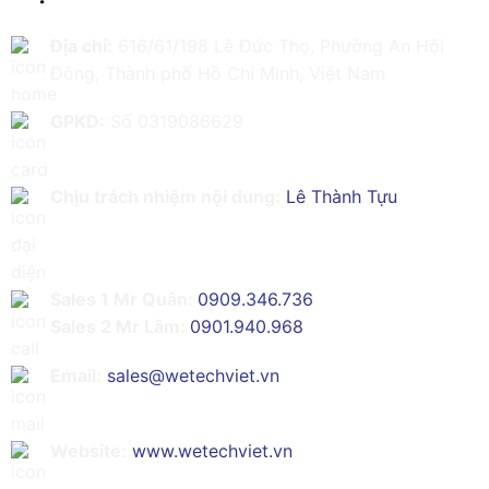
Địa chỉ:
616/61/198 Lê Đức Thọ, Phường An Hội
Đông, Thành phố Hồ Chí Minh, Việt Nam
GPKD:
Số 0319086629
Chịu trách nhiệm nội dung:
Lê Thành Tựu
Sales 1 Mr Quân:
0909.346.736
Sales 2 Mr Lâm:
0901.940.968
Email:
sales@wetechviet.vn
Website:
www.wetechviet.vn