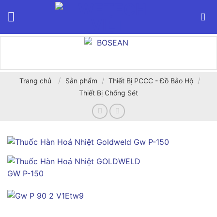
Bỏ
qua
nội
dung
/
/
/
Trang chủ
Sản phẩm
Thiết Bị PCCC - Đồ Bảo Hộ
Thiết Bị Chống Sét