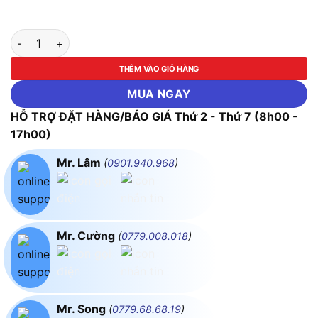
Mặt nạ hàn cao cấp chống UV ASAKI-AK-2034 số lượng
THÊM VÀO GIỎ HÀNG
MUA NGAY
HỖ TRỢ ĐẶT HÀNG/BÁO GIÁ Thứ 2 - Thứ 7 (8h00 -
17h00)
Mr. Lâm
(
0901.940.968
)
Mr. Cường
(
0779.008.018
)
Mr. Song
(
0779.68.68.19
)