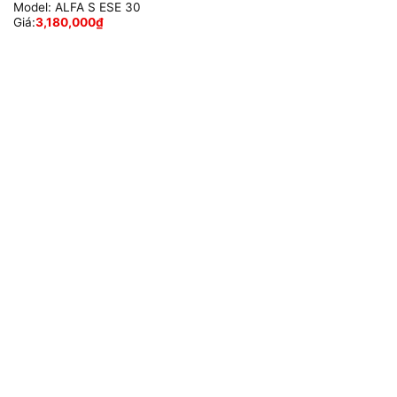
Model:
ALFA S ESE 30
Giá:
3,180,000
₫