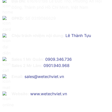
Địa chỉ:
616/61/198 Lê Đức Thọ, Phường An Hội
Đông, Thành phố Hồ Chí Minh, Việt Nam
GPKD:
Số 0319086629
Chịu trách nhiệm nội dung:
Lê Thành Tựu
Sales 1 Mr Quân:
0909.346.736
Sales 2 Mr Lâm:
0901.940.968
Email:
sales@wetechviet.vn
Website:
www.wetechviet.vn