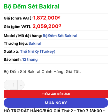
Bộ Đếm Sét Bakiral
1,872,000
₫
Giá (chưa VAT):
₫
2,059,200
Giá (gồm VAT):
Model / Mã đặt hàng:
Bộ Đếm Sét Bakiral
Thương hiệu:
Bakiral
Xuất xứ:
Thổ Nhĩ Kỳ (Turkey)
Bảo hành:
12 tháng
Bộ Đếm Sét Bakiral Chính Hãng, Giá Tốt.
Bộ Đếm Sét Bakiral số lượng
THÊM VÀO GIỎ HÀNG
MUA NGAY
HỖ TRỢ ĐẶT HÀNG/BÁO GIÁ Thứ 2 - Thứ 7 (8h00 -