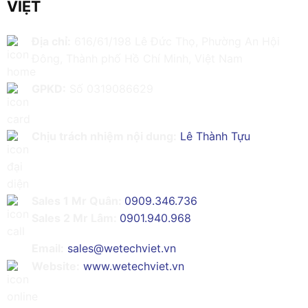
VIỆT
Địa chỉ:
616/61/198 Lê Đức Thọ, Phường An Hội
Đông, Thành phố Hồ Chí Minh, Việt Nam
GPKD:
Số 0319086629
Chịu trách nhiệm nội dung:
Lê Thành Tựu
Sales 1 Mr Quân:
0909.346.736
Sales 2 Mr Lâm:
0901.940.968
Email:
sales@wetechviet.vn
Website:
www.wetechviet.vn