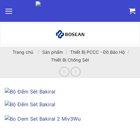
Bỏ
qua
nội
dung
/
/
/
Trang chủ
Sản phẩm
Thiết Bị PCCC - Đồ Bảo Hộ
Thiết Bị Chống Sét