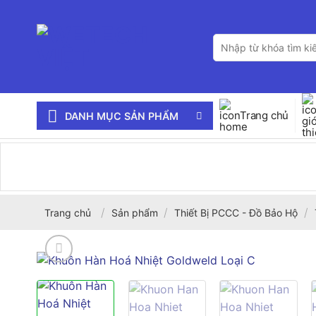
Bỏ
qua
Tìm
nội
kiếm:
dung
Trang chủ
DANH MỤC SẢN PHẨM
/
/
/
Trang chủ
Sản phẩm
Thiết Bị PCCC - Đồ Bảo Hộ