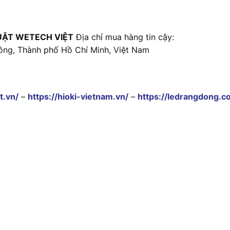
UẬT WETECH VIỆT
Địa chỉ mua hàng tin cậy:
ông, Thành phố Hồ Chí Minh, Việt Nam
t.vn/
–
https://hioki-vietnam.vn/
–
https://ledrangdong.c