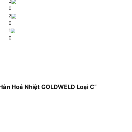
3
0
2
0
1
0
n Hàn Hoá Nhiệt GOLDWELD Loại C”