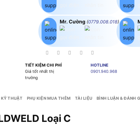
Mr. Cường
(
0779.008.018
)
TIẾT KIỆM CHI PHÍ
HOTLINE
g
Giá tốt nhất thị
0901.940.968
trường
 KỸ THUẬT
PHỤ KIỆN MUA THÊM
TÀI LIỆU
BÌNH LUẬN & ĐÁNH G
OLDWELD Loại C