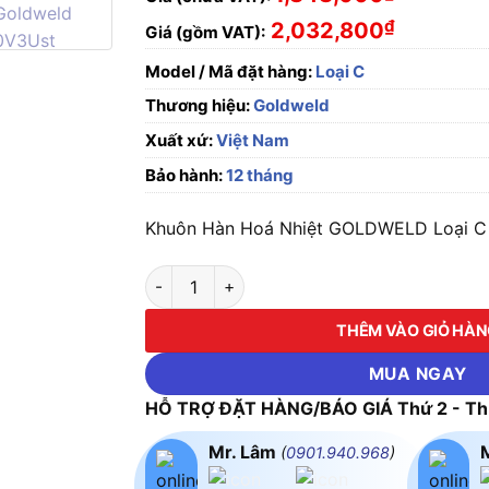
₫
2,032,800
Giá (gồm VAT):
Model / Mã đặt hàng:
Loại C
Thương hiệu:
Goldweld
Xuất xứ:
Việt Nam
Bảo hành:
12 tháng
Khuôn Hàn Hoá Nhiệt GOLDWELD Loại C C
Khuôn Hàn Hoá Nhiệt GOLDWELD Loại C số l
THÊM VÀO GIỎ HÀ
MUA NGAY
HỖ TRỢ ĐẶT HÀNG/BÁO GIÁ Thứ 2 - Thứ
Mr. Lâm
(
0901.940.968
)