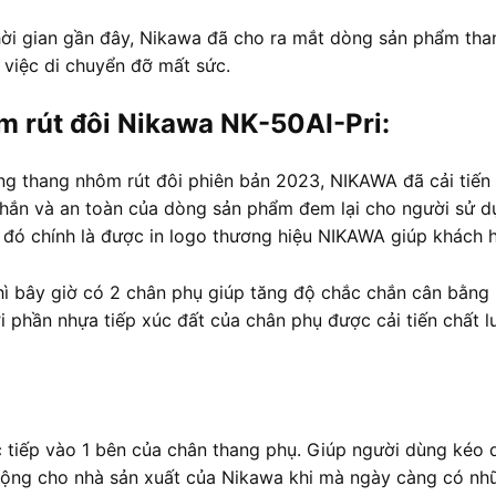
hời gian gần đây, Nikawa đã cho ra mắt dòng sản phẩm than
 việc di chuyển đỡ mất sức.
m rút đôi Nikawa NK-50AI-Pri:
òng thang nhôm rút đôi phiên bản 2023, NIKAWA đã cải tiến
hắn và an toàn của dòng sản phẩm đem lại cho người sử d
đó chính là được in logo thương hiệu NIKAWA giúp khách h
thì bây giờ có 2 chân phụ giúp tăng độ chắc chắn cân bằng 
i phần nhựa tiếp xúc đất của chân phụ được cải tiến chất lư
c tiếp vào 1 bên của chân thang phụ. Giúp người dùng kéo
ộng cho nhà sản xuất của Nikawa khi mà ngày càng có nhữn