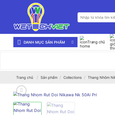
Bỏ
qua
Tìm
nội
kiếm:
dung
Trang chủ
DANH MỤC SẢN PHẨM
/
/
/
Trang chủ
Sản phẩm
Collections
Thang Nhôm Ni