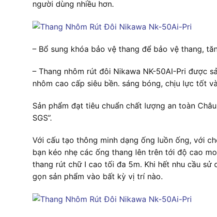
người dùng nhiều hơn.
– Bổ sung khóa bảo vệ thang để bảo vệ thang, tăn
– Thang nhôm rút đôi Nikawa NK-50AI-Pri được sả
nhôm cao cấp siêu bền. sáng bóng, chịu lực tốt và
Sản phẩm đạt tiêu chuẩn chất lượng an toàn Châ
SGS”.
Với cấu tạo thông minh dạng ống luồn ống, với ch
bạn kéo nhẹ các ống thang lên trên tới độ cao m
thang rút chữ I cao tối đa 5m. Khi hết nhu cầu s
gọn sản phẩm vào bất kỳ vị trí nào.