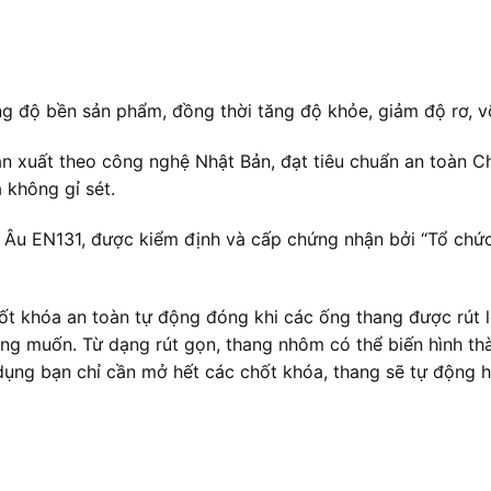
g độ bền sản phẩm, đồng thời tăng độ khỏe, giảm độ rơ, v
n xuất theo công nghệ Nhật Bản, đạt tiêu chuẩn an toàn C
 không gỉ sét.
u Âu EN131, được kiểm định và cấp chứng nhận bởi “Tổ ch
ốt khóa an toàn tự động đóng khi các ống thang được rút 
ong muốn. Từ dạng rút gọn, thang nhôm có thể biến hình t
ử dụng bạn chỉ cần mở hết các chốt khóa, thang sẽ tự động