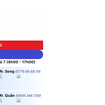
lượng
NG
 7 (8h00 - 17h00)
Mr. Song
(
0779.68.68.19
)
Mr. Quân
(
0909.346.736
)