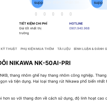
TIẾT KIỆM CHI PHÍ
HOTLINE
g
Giá tốt nhất thị
0901.940.968
trường
 KỸ THUẬT
PHỤ KIỆN MUA THÊM
TÀI LIỆU
BÌNH LUẬN & ĐÁNH G
ÔI NIKAWA NK-50AI-PRI
 NKB, thang nhôm ghế hay thang nhôm công nghiệp. Thang
gọn và tiện dụng. Hai loại thang rút Nikawa phổ biến nhất 
ội hơn so với thang đơn về cách sử dụng, độ linh hoạt cao