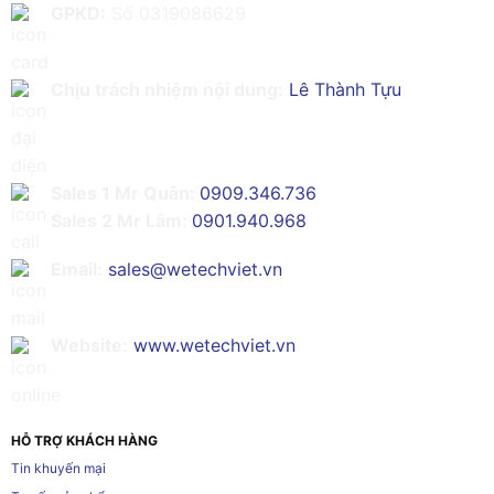
GPKD:
Số 0319086629
Chịu trách nhiệm nội dung:
Lê Thành Tựu
Sales 1 Mr Quân:
0909.346.736
Sales 2 Mr Lâm:
0901.940.968
Email:
sales@wetechviet.vn
Website:
www.wetechviet.vn
HỖ TRỢ KHÁCH HÀNG
Tin khuyến mại