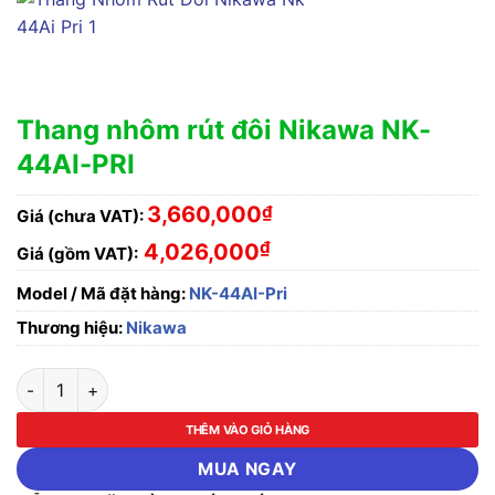
Thang nhôm rút đôi Nikawa NK-
44AI-PRI
3,660,000
₫
Giá (chưa VAT):
₫
4,026,000
Giá (gồm VAT):
Model / Mã đặt hàng:
NK-44AI-Pri
Thương hiệu:
Nikawa
Thang nhôm rút đôi Nikawa NK-44AI-PRI số lượng
THÊM VÀO GIỎ HÀNG
MUA NGAY