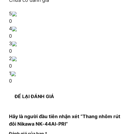
Chưa có đánh giá
5
0
4
0
3
0
2
0
1
0
ĐỂ LẠI ĐÁNH GIÁ
Hãy là người đầu tiên nhận xét “Thang nhôm rút
đôi Nikawa NK-44AI-PRI”
Đánh giá của bạn
*