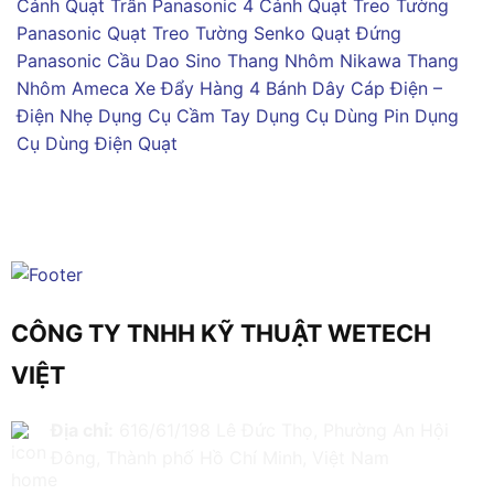
Cánh
Quạt Trần Panasonic 4 Cánh
Quạt Treo Tường
Panasonic
Quạt Treo Tường Senko
Quạt Đứng
Panasonic
Cầu Dao Sino
Thang Nhôm Nikawa
Thang
Nhôm Ameca
Xe Đẩy Hàng 4 Bánh
Dây Cáp Điện –
Điện Nhẹ
Dụng Cụ Cầm Tay
Dụng Cụ Dùng Pin
Dụng
Cụ Dùng Điện
Quạt
CÔNG TY TNHH KỸ THUẬT WETECH
VIỆT
Địa chỉ:
616/61/198 Lê Đức Thọ, Phường An Hội
Đông, Thành phố Hồ Chí Minh, Việt Nam