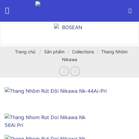
Bỏ
qua
nội
dung
/
/
/
Trang chủ
Sản phẩm
Collections
Thang Nhôm
Nikawa