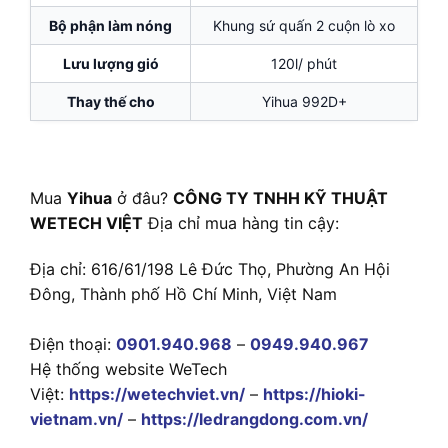
Bộ phận làm nóng
Khung sứ quấn 2 cuộn lò xo
Lưu lượng gió
120l/ phút
Thay thế cho
Yihua 992D+
Mua
Yihua
ở đâu?
CÔNG TY TNHH KỸ THUẬT
WETECH VIỆT
Địa chỉ mua hàng tin cậy:
Địa chỉ: 616/61/198 Lê Đức Thọ, Phường An Hội
Đông, Thành phố Hồ Chí Minh, Việt Nam
Điện thoại:
0901.940.968
–
0949.940.967
Hệ thống website WeTech
Việt:
https://wetechviet.vn/
–
https://hioki-
vietnam.vn/
–
https://ledrangdong.com.vn/