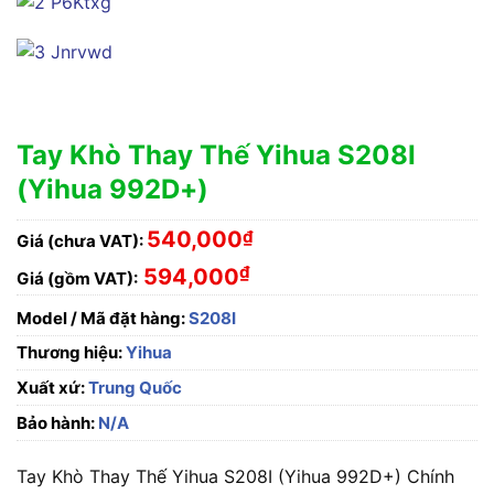
Tay Khò Thay Thế Yihua S208I
(Yihua 992D+)
540,000
₫
Giá (chưa VAT):
₫
594,000
Giá (gồm VAT):
Model / Mã đặt hàng:
S208I
Thương hiệu:
Yihua
Xuất xứ:
Trung Quốc
Bảo hành:
N/A
Tay Khò Thay Thế Yihua S208I (Yihua 992D+) Chính