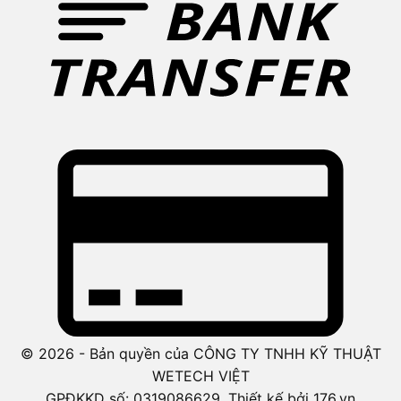
© 2026 - Bản quyền của CÔNG TY TNHH KỸ THUẬT
WETECH VIỆT
GPĐKKD số: 0319086629. Thiết kế bởi 176.vn