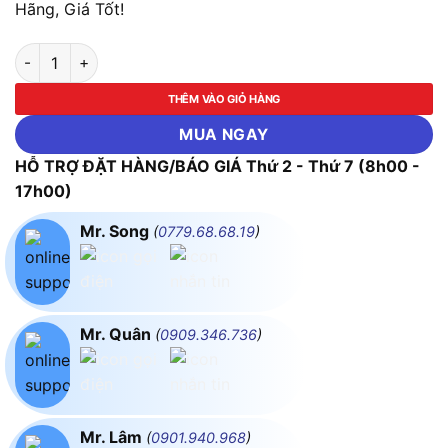
Hãng, Giá Tốt!
Tay Khò Thay Thế Yihua S208I (Yihua 992D+) số lượng
THÊM VÀO GIỎ HÀNG
MUA NGAY
HỖ TRỢ ĐẶT HÀNG/BÁO GIÁ Thứ 2 - Thứ 7 (8h00 -
17h00)
Mr. Song
(
0779.68.68.19
)
Mr. Quân
(
0909.346.736
)
Mr. Lâm
(
0901.940.968
)