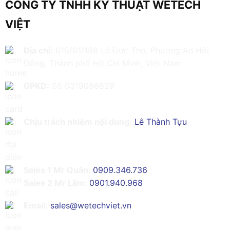
CÔNG TY TNHH KỸ THUẬT WETECH
VIỆT
Địa chỉ:
616/61/198 Lê Đức Thọ, Phường An Hội
Đông, Thành phố Hồ Chí Minh, Việt Nam
GPKD:
Số 0319086629
Chịu trách nhiệm nội dung:
Lê Thành Tựu
Sales 1 Mr Quân:
0909.346.736
Sales 2 Mr Lâm:
0901.940.968
Email:
sales@wetechviet.vn