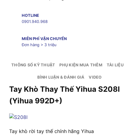
HOTLINE
0901.940.968
MIỄN PHÍ VẬN CHUYỂN
Đơn hàng > 3 triệu
THÔNG SỐ KỸ THUẬT
PHỤ KIỆN MUA THÊM
TÀI LIỆU
BÌNH LUẬN & ĐÁNH GIÁ
VIDEO
Tay Khò Thay Thế Yihua S208I
(Yihua 992D+)
Tay khò rời tay thế chính hãng Yihua