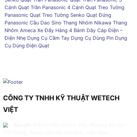
Cánh
Quạt Trần Panasonic 4 Cánh
Quạt Treo Tường
Panasonic
Quạt Treo Tường Senko
Quạt Đứng
Panasonic
Cầu Dao Sino
Thang Nhôm Nikawa
Thang
Nhôm Ameca
Xe Đẩy Hàng 4 Bánh
Dây Cáp Điện –
Điện Nhẹ
Dụng Cụ Cầm Tay
Dụng Cụ Dùng Pin
Dụng
Cụ Dùng Điện
Quạt
CÔNG TY TNHH KỸ THUẬT WETECH
VIỆT
Địa chỉ:
616/61/198 Lê Đức Thọ, Phường An Hội
Đông, Thành phố Hồ Chí Minh, Việt Nam