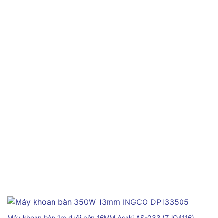
Máy khoan bàn 1m đuôi côn 16MM Asaki AS-033 (ZJQ4116)