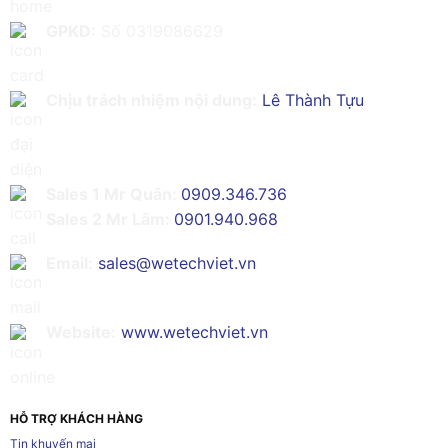
GPKD:
Số 0319086629
Chịu trách nhiệm nội dung:
Lê Thành Tựu
Sales 1 Mr Quân:
0909.346.736
Sales 2 Mr Lâm:
0901.940.968
Email:
sales@wetechviet.vn
Website:
www.wetechviet.vn
HỖ TRỢ KHÁCH HÀNG
Tin khuyến mại