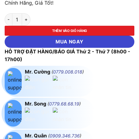
Chính Hãng, Giá Tốt!
Máy Cấp Nguồn 30V 10A Yihua 3010D III (Switching) số lượng
THÊM VÀO GIỎ HÀNG
MUA NGAY
HỖ TRỢ ĐẶT HÀNG/BÁO GIÁ Thứ 2 - Thứ 7 (8h00 -
17h00)
Mr. Cường
(
0779.008.018
)
Mr. Song
(
0779.68.68.19
)
Mr. Quân
(
0909.346.736
)