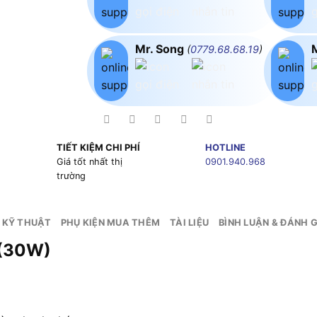
Mr. Song
(
0779.68.68.19
)
TIẾT KIỆM CHI PHÍ
HOTLINE
g
Giá tốt nhất thị
0901.940.968
trường
 KỸ THUẬT
PHỤ KIỆN MUA THÊM
TÀI LIỆU
BÌNH LUẬN & ĐÁNH G
 (30W)