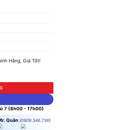
nh Hãng, Giá Tốt!
ợng
NG
 7 (8h00 - 17h00)
Mr. Quân
(
0909.346.736
)