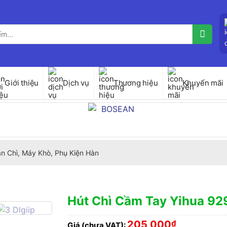
Giới thiệu
Dịch vụ
Thương hiệu
Khuyến mãi
n Chì, Máy Khò, Phụ Kiện Hàn
Hút Chì Cầm Tay Yihua 9
205,000
₫
Giá (chưa VAT):