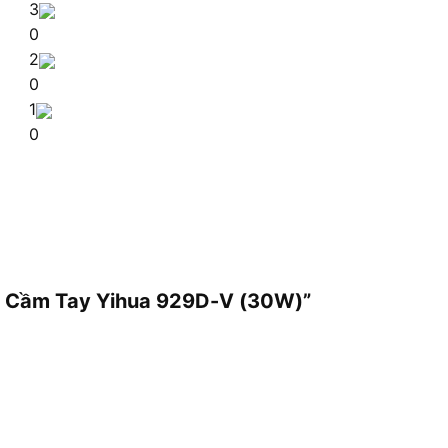
3
0
2
0
1
0
Chì Cầm Tay Yihua 929D-V (30W)”