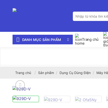
Bỏ
qua
Tìm
nội
kiếm:
dung
Trang chủ
DANH MỤC SẢN PHẨM
/
/
/
Trang chủ
Sản phẩm
Dụng Cụ Dùng Điện
Máy Hà