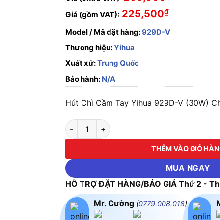
₫
225,500
Giá (gồm VAT):
Model / Mã đặt hàng:
929D-V
Thương hiệu:
Yihua
Xuất xứ:
Trung Quốc
Bảo hành:
N/A
Hút Chì Cầm Tay Yihua 929D-V (30W) Chí
Hút Chì Cầm Tay Yihua 929D-V (30W) số lư
THÊM VÀO GIỎ HÀ
MUA NGAY
HỖ TRỢ ĐẶT HÀNG/BÁO GIÁ Thứ 2 - Thứ
Mr. Cường
(
0779.008.018
)