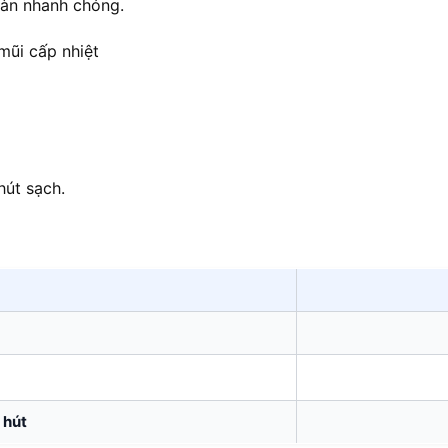
 hàn nhanh chóng.
mũi cấp nhiệt
hút sạch.
 hút