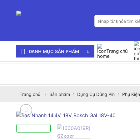
Bỏ
qua
Tìm
nội
kiếm:
dung
Trang chủ
DANH MỤC SẢN PHẨM
/
/
/
Trang chủ
Sản phẩm
Dụng Cụ Dùng Pin
Phụ Kiện