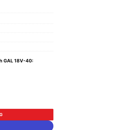
sch GAL 18V-40:
lượng
NG