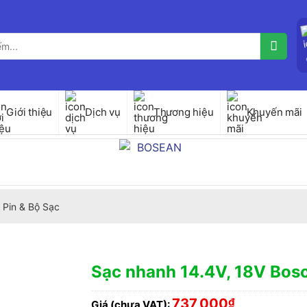
Giới thiệu
Dịch vụ
Thương hiệu
Khuyến mãi
 Pin & Bộ Sạc
Sạc nhanh 14.4V, 18V Bos
737,000
₫
Giá (chưa VAT):