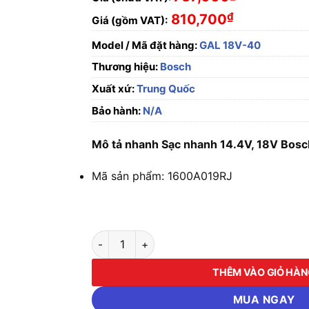
₫
810,700
Giá (gồm VAT):
Model / Mã đặt hàng:
GAL 18V-40
Thương hiệu:
Bosch
Xuất xứ:
Trung Quốc
Bảo hành:
N/A
Mô tả nhanh Sạc nhanh 14.4V, 18V Bo
Mã sản phẩm: 1600A019RJ
Sạc nhanh 14.4V, 18V Bosch GAL 18V-40 số 
THÊM VÀO GIỎ HÀ
MUA NGAY