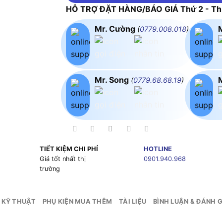
HỖ TRỢ ĐẶT HÀNG/BÁO GIÁ Thứ 2 - Thứ
Mr. Cường
(
0779.008.018
)
Mr. Song
(
0779.68.68.19
)
TIẾT KIỆM CHI PHÍ
HOTLINE
g
Giá tốt nhất thị
0901.940.968
trường
 KỸ THUẬT
PHỤ KIỆN MUA THÊM
TÀI LIỆU
BÌNH LUẬN & ĐÁNH G