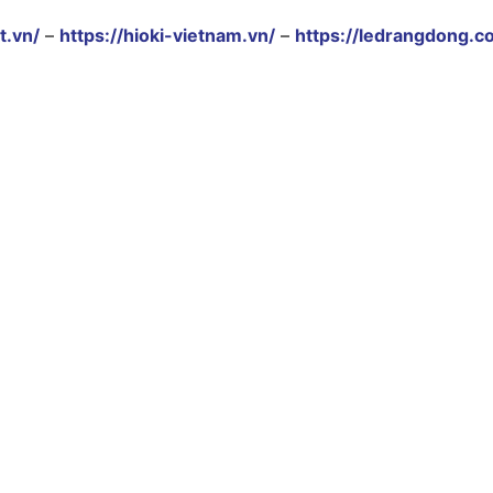
t.vn/
–
https://hioki-vietnam.vn/
–
https://ledrangdong.c