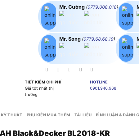
Mr. Cường
(
0779.008.018
)
Mr. Song
(
0779.68.68.19
)
TIẾT KIỆM CHI PHÍ
HOTLINE
g
Giá tốt nhất thị
0901.940.968
trường
 KỸ THUẬT
PHỤ KIỆN MUA THÊM
TÀI LIỆU
BÌNH LUẬN & ĐÁNH G
 2AH Black&Decker BL2018-KR