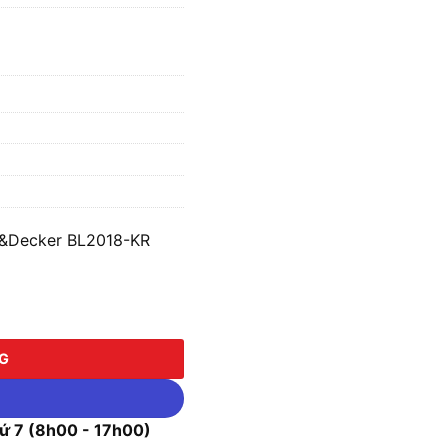
ck&Decker BL2018-KR
cker BL2018-KR số lượng
NG
 7 (8h00 - 17h00)