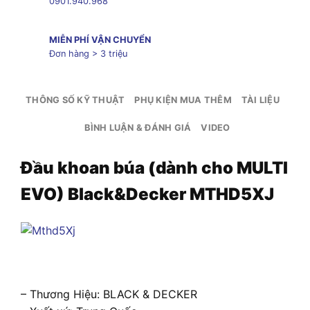
0901.940.968
MIỄN PHÍ VẬN CHUYỂN
Đơn hàng > 3 triệu
THÔNG SỐ KỸ THUẬT
PHỤ KIỆN MUA THÊM
TÀI LIỆU
BÌNH LUẬN & ĐÁNH GIÁ
VIDEO
Đầu khoan búa (dành cho MULTI
EVO) Black&Decker MTHD5XJ
– Thương Hiệu: BLACK & DECKER