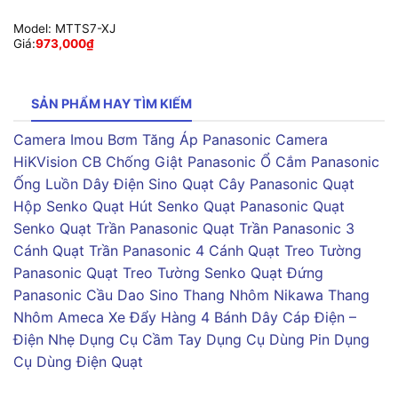
Model:
MTTS7-XJ
Giá:
973,000
₫
SẢN PHẨM HAY TÌM KIẾM
Camera Imou
Bơm Tăng Áp Panasonic
Camera
HiKVision
CB Chống Giật Panasonic
Ổ Cắm Panasonic
Ống Luồn Dây Điện Sino
Quạt Cây Panasonic
Quạt
Hộp Senko
Quạt Hút Senko
Quạt Panasonic
Quạt
Senko
Quạt Trần Panasonic
Quạt Trần Panasonic 3
Cánh
Quạt Trần Panasonic 4 Cánh
Quạt Treo Tường
Panasonic
Quạt Treo Tường Senko
Quạt Đứng
Panasonic
Cầu Dao Sino
Thang Nhôm Nikawa
Thang
Nhôm Ameca
Xe Đẩy Hàng 4 Bánh
Dây Cáp Điện –
Điện Nhẹ
Dụng Cụ Cầm Tay
Dụng Cụ Dùng Pin
Dụng
Cụ Dùng Điện
Quạt