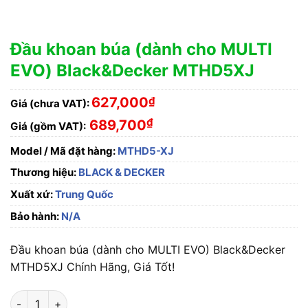
Đầu khoan búa (dành cho MULTI
EVO) Black&Decker MTHD5XJ
627,000
₫
Giá (chưa VAT):
₫
689,700
Giá (gồm VAT):
Model / Mã đặt hàng:
MTHD5-XJ
Thương hiệu:
BLACK & DECKER
Xuất xứ:
Trung Quốc
Bảo hành:
N/A
Đầu khoan búa (dành cho MULTI EVO) Black&Decker
MTHD5XJ Chính Hãng, Giá Tốt!
Đầu khoan búa (dành cho MULTI EVO) Black&Decker MTHD5XJ