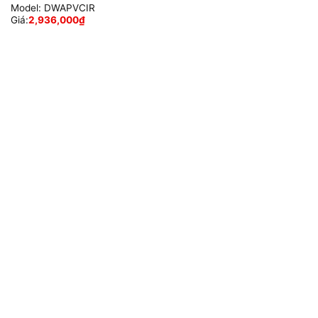
Model:
DWAPVCIR
Giá:
2,936,000
₫