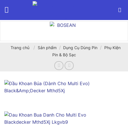
Bỏ
qua
nội
dung
/
/
/
Trang chủ
Sản phẩm
Dụng Cụ Dùng Pin
Phụ Kiện
Pin & Bộ Sạc