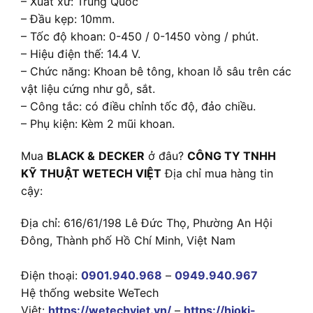
– Xuất xứ: Trung Quốc
– Đầu kẹp: 10mm.
– Tốc độ khoan: 0-450 / 0-1450 vòng / phút.
– Hiệu điện thế: 14.4 V.
– Chức năng: Khoan bê tông, khoan lỗ sâu trên các
vật liệu cứng như gỗ, sắt.
– Công tắc: có điều chỉnh tốc độ, đảo chiều.
– Phụ kiện: Kèm 2 mũi khoan.
Mua
BLACK
&
DECKER
ở đâu?
CÔNG TY TNHH
KỸ THUẬT WETECH VIỆT
Địa chỉ mua hàng tin
cậy:
Địa chỉ: 616/61/198 Lê Đức Thọ, Phường An Hội
Đông, Thành phố Hồ Chí Minh, Việt Nam
Điện thoại:
0901.940.968
–
0949.940.967
Hệ thống website WeTech
Việt:
https://wetechviet.vn/
–
https://hioki-