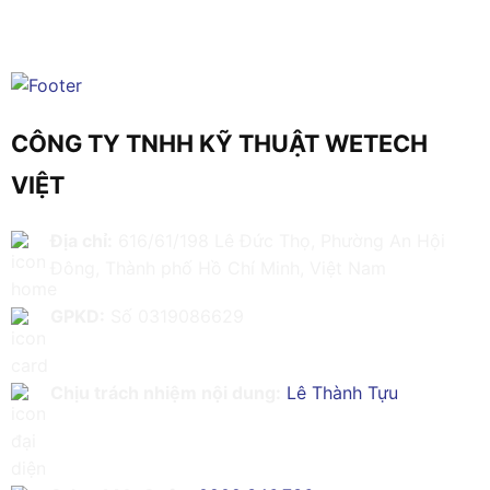
CÔNG TY TNHH KỸ THUẬT WETECH
VIỆT
Địa chỉ:
616/61/198 Lê Đức Thọ, Phường An Hội
Đông, Thành phố Hồ Chí Minh, Việt Nam
GPKD:
Số 0319086629
Chịu trách nhiệm nội dung:
Lê Thành Tựu