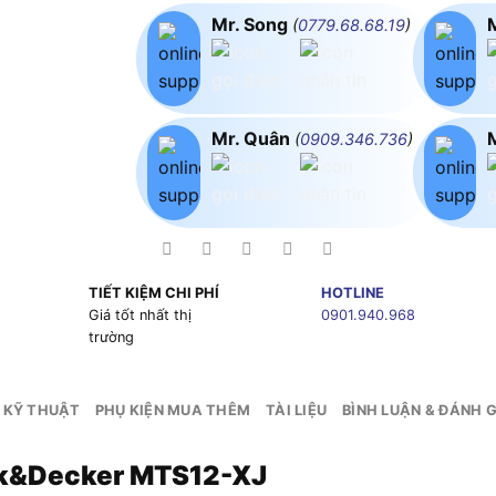
Mr. Song
(
0779.68.68.19
)
Mr. Quân
(
0909.346.736
)
TIẾT KIỆM CHI PHÍ
HOTLINE
g
Giá tốt nhất thị
0901.940.968
trường
 KỸ THUẬT
PHỤ KIỆN MUA THÊM
TÀI LIỆU
BÌNH LUẬN & ĐÁNH G
ack&Decker MTS12-XJ