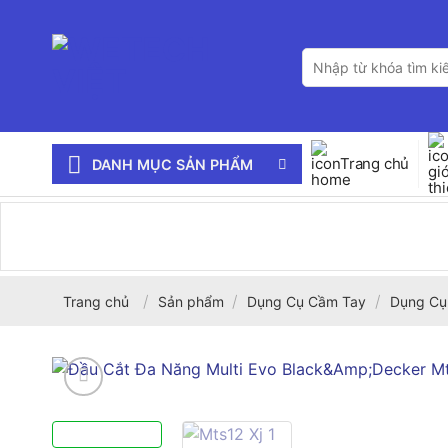
Bỏ
qua
Tìm
nội
kiếm:
dung
Trang chủ
DANH MỤC SẢN PHẨM
/
/
/
Trang chủ
Sản phẩm
Dụng Cụ Cầm Tay
Dụng Cụ