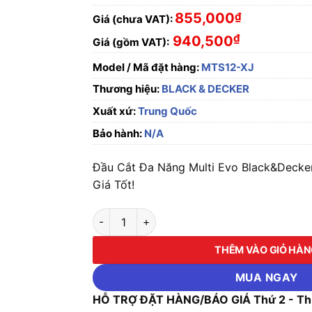
855,000
₫
Giá (chưa VAT):
₫
940,500
Giá (gồm VAT):
Model / Mã đặt hàng:
MTS12-XJ
Thương hiệu:
BLACK & DECKER
Xuất xứ:
Trung Quốc
Bảo hành:
N/A
Đầu Cắt Đa Năng Multi Evo Black&Decke
Giá Tốt!
Đầu Cắt Đa Năng Multi Evo Black&Decker MT
THÊM VÀO GIỎ HÀ
MUA NGAY
HỖ TRỢ ĐẶT HÀNG/BÁO GIÁ Thứ 2 - Thứ