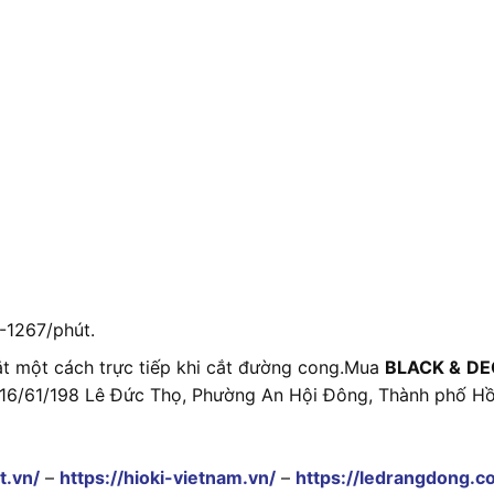
0-1267/phút.
ắt một cách trực tiếp khi cắt đường cong.Mua
BLACK
&
DE
 616/61/198 Lê Đức Thọ, Phường An Hội Đông, Thành phố Hồ
t.vn/
–
https://hioki-vietnam.vn/
–
https://ledrangdong.c