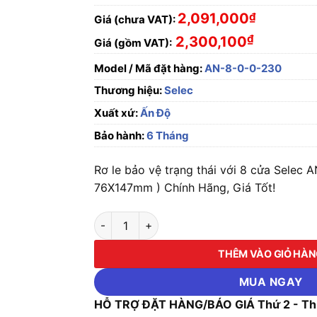
2,091,000
₫
Giá (chưa VAT):
₫
2,300,100
Giá (gồm VAT):
Model / Mã đặt hàng:
AN-8-0-0-230
Thương hiệu:
Selec
Xuất xứ:
Ấn Độ
Bảo hành:
6 Tháng
Rơ le bảo vệ trạng thái với 8 cửa Selec 
76X147mm ) Chính Hãng, Giá Tốt!
Rơ le bảo vệ trạng thái với 8 cửa Selec AN-
THÊM VÀO GIỎ HÀ
MUA NGAY
HỖ TRỢ ĐẶT HÀNG/BÁO GIÁ Thứ 2 - Thứ