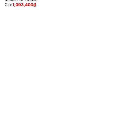
Giá:
1,093,400
₫