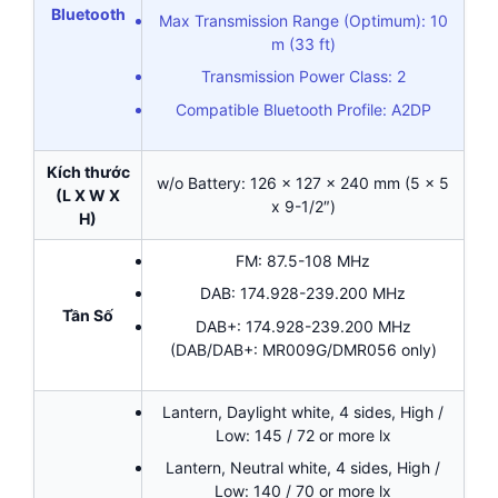
Bluetooth
Max Transmission Range (Optimum): 10
m (33 ft)
Transmission Power Class: 2
Compatible Bluetooth Profile: A2DP
Kích thước
w/o Battery: 126 x 127 x 240 mm (5 x 5
(L X W X
x 9-1/2″)
H)
FM: 87.5-108 MHz
DAB: 174.928-239.200 MHz
Tần Số
DAB+: 174.928-239.200 MHz
(DAB/DAB+: MR009G/DMR056 only)
Lantern, Daylight white, 4 sides, High /
Low: 145 / 72 or more lx
Lantern, Neutral white, 4 sides, High /
Low: 140 / 70 or more lx