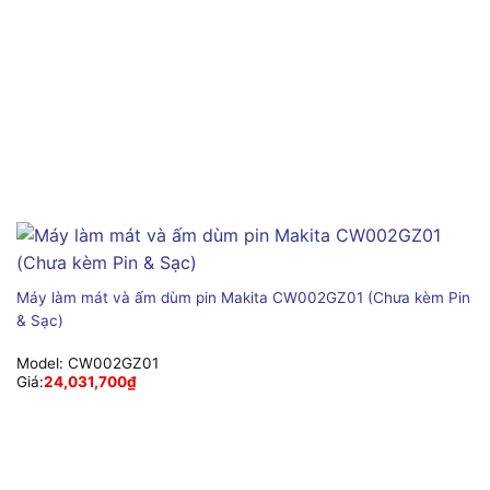
Máy làm mát và ấm dùm pin Makita CW002GZ01 (Chưa kèm Pin
& Sạc)
Model:
CW002GZ01
Giá:
24,031,700
₫