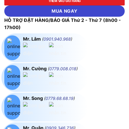
THÊM VÀO GIỎ HÀNG
MUA NGAY
HỖ TRỢ ĐẶT HÀNG/BÁO GIÁ Thứ 2 - Thứ 7 (8h00 -
17h00)
Mr. Lâm
(
0901.940.968
)
Mr. Cường
(
0779.008.018
)
Mr. Song
(
0779.68.68.19
)
Mr. Quân
(
0909.346.736
)