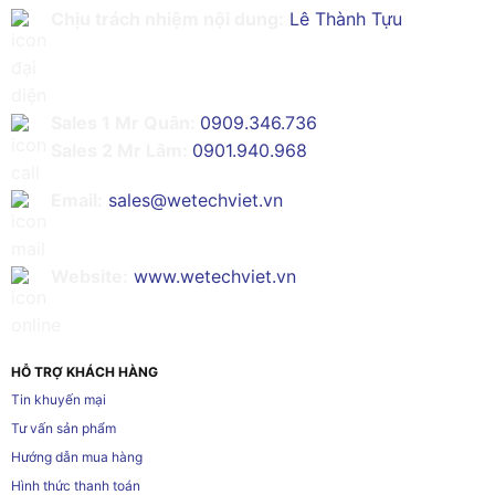
Chịu trách nhiệm nội dung:
Lê Thành Tựu
Sales 1 Mr Quân:
0909.346.736
Sales 2 Mr Lâm:
0901.940.968
Email:
sales@wetechviet.vn
Website:
www.wetechviet.vn
HỖ TRỢ KHÁCH HÀNG
Tin khuyến mại
Tư vấn sản phẩm
Hướng dẫn mua hàng
Hình thức thanh toán