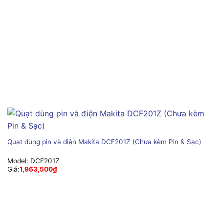
Quạt dùng pin và điện Makita DCF201Z (Chưa kèm Pin & Sạc)
Model:
DCF201Z
Giá:
1,963,500
₫