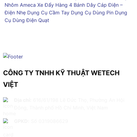
Nhôm Ameca
Xe Đẩy Hàng 4 Bánh
Dây Cáp Điện –
Điện Nhẹ
Dụng Cụ Cầm Tay
Dụng Cụ Dùng Pin
Dụng
Cụ Dùng Điện
Quạt
CÔNG TY TNHH KỸ THUẬT WETECH
VIỆT
Địa chỉ:
616/61/198 Lê Đức Thọ, Phường An Hội
Đông, Thành phố Hồ Chí Minh, Việt Nam
GPKD:
Số 0319086629