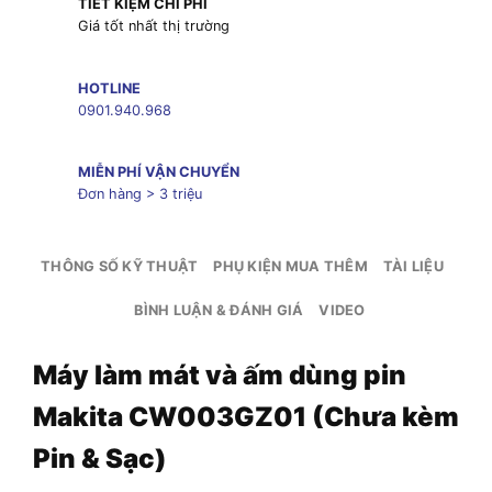
TIẾT KIỆM CHI PHÍ
Giá tốt nhất thị trường
HOTLINE
0901.940.968
MIỄN PHÍ VẬN CHUYỂN
Đơn hàng > 3 triệu
THÔNG SỐ KỸ THUẬT
PHỤ KIỆN MUA THÊM
TÀI LIỆU
BÌNH LUẬN & ĐÁNH GIÁ
VIDEO
Máy làm mát và ấm dùng pin
Makita CW003GZ01 (Chưa kèm
Pin & Sạc)