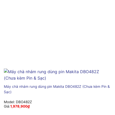
Máy chà nhám rung dùng pin Makita DBO482Z (Chưa kèm Pin &
Sạc)
Model:
DBO482Z
Giá:
1,978,900
₫