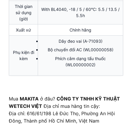
Thời gian
With BL4040, -18 / 5 / 60°C: 5.5 / 13.5 /
sử dụng
5.5h
(giờ)
Xuất xứ
Chính hãng
Dây đeo vai (A-71093)
Bộ chuyển đổi AC (WL00000058)
Phụ kiện đi
Phích cắm dạng tẩu thuốc
kèm
(WL00000002)
Mua
MAKITA
ở đâu?
CÔNG TY TNHH KỸ THUẬT
WETECH VIỆT
Địa chỉ mua hàng tin cậy:
Địa chỉ: 616/61/198 Lê Đức Thọ, Phường An Hội
Đông, Thành phố Hồ Chí Minh, Việt Nam