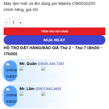
Máy làm mát và ấm dùng pin Makita CW003GZ01
chính hãng, giá tốt.
Máy làm mát và ấm dùng pin Makita CW003GZ01 (Chưa kèm Pi
THÊM VÀO GIỎ HÀNG
MUA NGAY
HỖ TRỢ ĐẶT HÀNG/BÁO GIÁ Thứ 2 - Thứ 7 (8h00 -
17h00)
Mr. Quân
(
0909.346.736
)
Mr. Lâm
(
0901.940.968
)