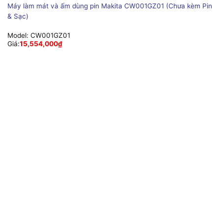
Máy làm mát và ấm dùng pin Makita CW001GZ01 (Chưa kèm Pin
& Sạc)
Model:
CW001GZ01
Giá:
15,554,000
₫