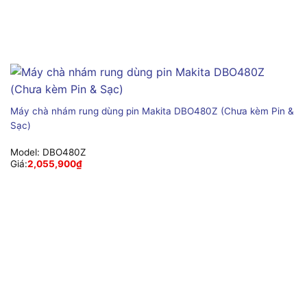
Máy chà nhám rung dùng pin Makita DBO480Z (Chưa kèm Pin &
Sạc)
Model:
DBO480Z
Giá:
2,055,900
₫