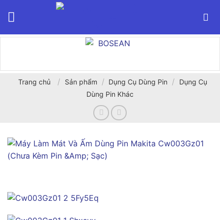
Bỏ
qua
nội
dung
/
/
/
Trang chủ
Sản phẩm
Dụng Cụ Dùng Pin
Dụng Cụ
Dùng Pin Khác