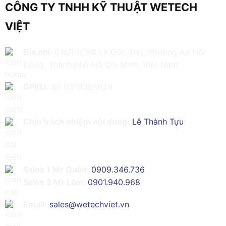
CÔNG TY TNHH KỸ THUẬT WETECH
VIỆT
Địa chỉ:
616/61/198 Lê Đức Thọ, Phường An Hội
Đông, Thành phố Hồ Chí Minh, Việt Nam
GPKD:
Số 0319086629
Chịu trách nhiệm nội dung:
Lê Thành Tựu
Sales 1 Mr Quân:
0909.346.736
Sales 2 Mr Lâm:
0901.940.968
Email:
sales@wetechviet.vn