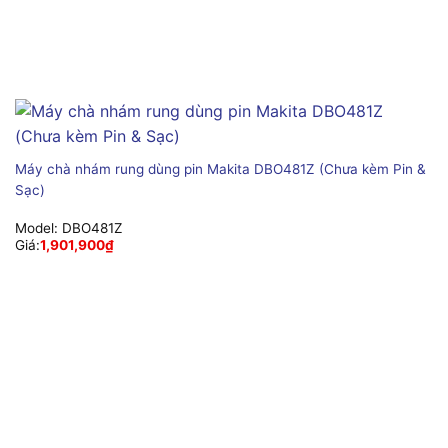
Máy chà nhám rung dùng pin Makita DBO481Z (Chưa kèm Pin &
Sạc)
Model:
DBO481Z
Giá:
1,901,900
₫