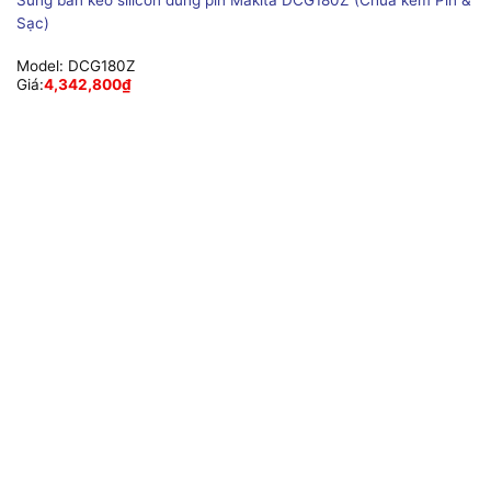
Súng bắn keo silicon dùng pin Makita DCG180Z (Chưa kèm Pin &
Sạc)
Model:
DCG180Z
Giá:
4,342,800
₫