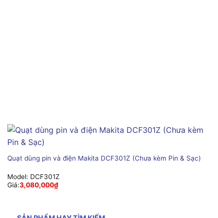
Quạt dùng pin và điện Makita DCF301Z (Chưa kèm Pin & Sạc)
Model:
DCF301Z
Giá:
3,080,000
₫
SẢN PHẨM HAY TÌM KIẾM