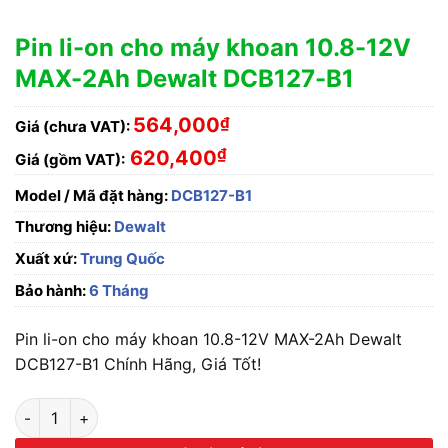
Pin li-on cho máy khoan 10.8-12V
MAX-2Ah Dewalt DCB127-B1
564,000
₫
Giá (chưa VAT):
₫
620,400
Giá (gồm VAT):
Model / Mã đặt hàng:
DCB127-B1
Thương hiệu:
Dewalt
Xuất xứ:
Trung Quốc
Bảo hành:
6 Tháng
Pin li-on cho máy khoan 10.8-12V MAX-2Ah Dewalt
DCB127-B1 Chính Hãng, Giá Tốt!
Pin li-on cho máy khoan 10.8-12V MAX-2Ah Dewalt DCB127-B