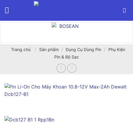
Bỏ
qua
nội
dung
/
/
/
Trang chủ
Sản phẩm
Dụng Cụ Dùng Pin
Phụ Kiện
Pin & Bộ Sạc