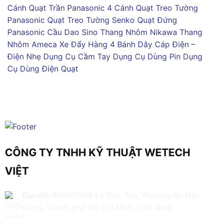
Cánh
Quạt Trần Panasonic 4 Cánh
Quạt Treo Tường
Panasonic
Quạt Treo Tường Senko
Quạt Đứng
Panasonic
Cầu Dao Sino
Thang Nhôm Nikawa
Thang
Nhôm Ameca
Xe Đẩy Hàng 4 Bánh
Dây Cáp Điện –
Điện Nhẹ
Dụng Cụ Cầm Tay
Dụng Cụ Dùng Pin
Dụng
Cụ Dùng Điện
Quạt
CÔNG TY TNHH KỸ THUẬT WETECH
VIỆT
Địa chỉ:
616/61/198 Lê Đức Thọ, Phường An Hội
Đông, Thành phố Hồ Chí Minh, Việt Nam