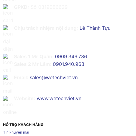
GPKD:
Số 0319086629
Chịu trách nhiệm nội dung:
Lê Thành Tựu
Sales 1 Mr Quân:
0909.346.736
Sales 2 Mr Lâm:
0901.940.968
Email:
sales@wetechviet.vn
Website:
www.wetechviet.vn
HỖ TRỢ KHÁCH HÀNG
Tin khuyến mại