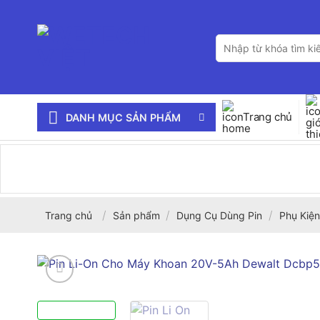
Bỏ
qua
Tìm
nội
kiếm:
dung
Trang chủ
DANH MỤC SẢN PHẨM
/
/
/
Trang chủ
Sản phẩm
Dụng Cụ Dùng Pin
Phụ Kiện