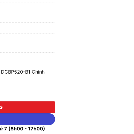
t DCBP520-B1 Chính
BP520-B1 số lượng
NG
 7 (8h00 - 17h00)