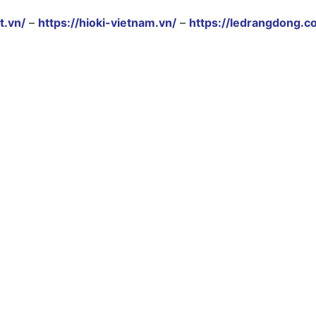
t.vn/
–
https://hioki-vietnam.vn/
–
https://ledrangdong.c