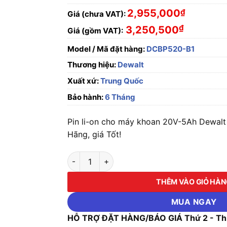
2,955,000
₫
Giá (chưa VAT):
₫
3,250,500
Giá (gồm VAT):
Model / Mã đặt hàng:
DCBP520-B1
Thương hiệu:
Dewalt
Xuất xứ:
Trung Quốc
Bảo hành:
6 Tháng
Pin li-on cho máy khoan 20V-5Ah Dewal
Hãng, giá Tốt!
Pin li-on cho máy khoan 20V-5Ah Dewalt DC
THÊM VÀO GIỎ HÀ
MUA NGAY
HỖ TRỢ ĐẶT HÀNG/BÁO GIÁ Thứ 2 - Thứ