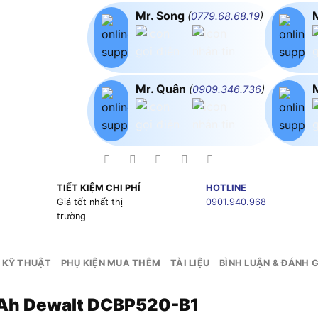
Mr. Song
(
0779.68.68.19
)
Mr. Quân
(
0909.346.736
)
TIẾT KIỆM CHI PHÍ
HOTLINE
g
Giá tốt nhất thị
0901.940.968
trường
 KỸ THUẬT
PHỤ KIỆN MUA THÊM
TÀI LIỆU
BÌNH LUẬN & ĐÁNH G
5Ah Dewalt DCBP520-B1