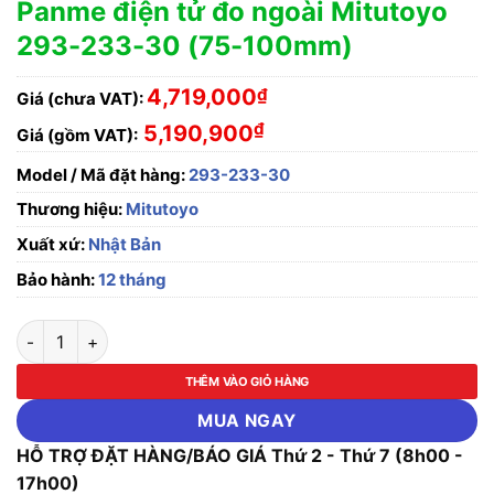
Panme điện tử đo ngoài Mitutoyo
293-233-30 (75-100mm)
4,719,000
₫
Giá (chưa VAT):
₫
5,190,900
Giá (gồm VAT):
Model / Mã đặt hàng:
293-233-30
Thương hiệu:
Mitutoyo
Xuất xứ:
Nhật Bản
Bảo hành:
12 tháng
Panme điện tử đo ngoài Mitutoyo 293-233-30 (75-100mm) số
THÊM VÀO GIỎ HÀNG
MUA NGAY
HỖ TRỢ ĐẶT HÀNG/BÁO GIÁ Thứ 2 - Thứ 7 (8h00 -
17h00)