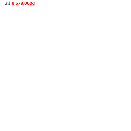
Giá:
6,578,000
₫