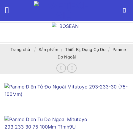
Bỏ
qua
nội
dung
/
/
/
Trang chủ
Sản phẩm
Thiết Bị, Dụng Cụ Đo
Panme
Đo Ngoài