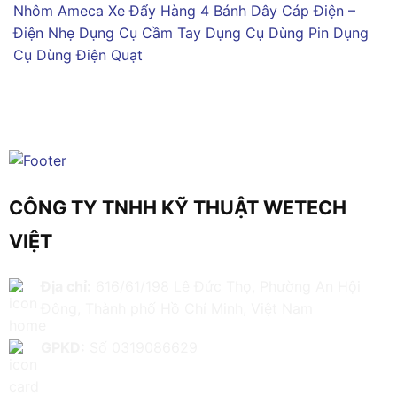
Nhôm Ameca
Xe Đẩy Hàng 4 Bánh
Dây Cáp Điện –
Điện Nhẹ
Dụng Cụ Cầm Tay
Dụng Cụ Dùng Pin
Dụng
Cụ Dùng Điện
Quạt
CÔNG TY TNHH KỸ THUẬT WETECH
VIỆT
Địa chỉ:
616/61/198 Lê Đức Thọ, Phường An Hội
Đông, Thành phố Hồ Chí Minh, Việt Nam
GPKD:
Số 0319086629