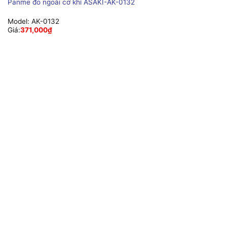
Panme đo ngoài cơ khí ASAKI-AK-0132
Model:
AK-0132
Giá:
371,000
₫