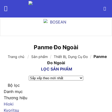
Bỏ
qua
nội
dung
Panme Đo Ngoài
/
/
/
Panme
Trang chủ
Sản phẩm
Thiết Bị, Dụng Cụ Đo
Đo Ngoài
LỌC SẢN PHẨM
Bộ lọc
Danh mục
Thương hiệu
Hioki
Kyoritsu