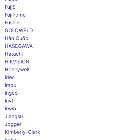
FujiE
Fujihome
Fushin
GOLDWELD
Hàn Quốc
HASEGAWA
Hatachi
HIKVISION
Honeywell
Idec
Imou
Ingco
Invt
Irwin
Jiangsu
Jogger
Kimberly-Clark
kohaz