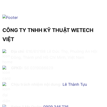
CÔNG TY TNHH KỸ THUẬT WETECH
VIỆT
Địa chỉ:
616/61/198 Lê Đức Thọ, Phường An Hội
Đông, Thành phố Hồ Chí Minh, Việt Nam
GPKD:
Số 0319086629
Chịu trách nhiệm nội dung:
Lê Thành Tựu
Sales 1 Mr Quân:
0909.346.736