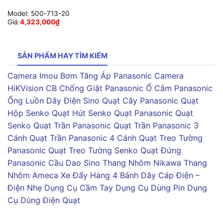
Model:
500-713-20
Giá:
4,323,000
₫
SẢN PHẨM HAY TÌM KIẾM
Camera Imou
Bơm Tăng Áp Panasonic
Camera
HiKVision
CB Chống Giật Panasonic
Ổ Cắm Panasonic
Ống Luồn Dây Điện Sino
Quạt Cây Panasonic
Quạt
Hộp Senko
Quạt Hút Senko
Quạt Panasonic
Quạt
Senko
Quạt Trần Panasonic
Quạt Trần Panasonic 3
Cánh
Quạt Trần Panasonic 4 Cánh
Quạt Treo Tường
Panasonic
Quạt Treo Tường Senko
Quạt Đứng
Panasonic
Cầu Dao Sino
Thang Nhôm Nikawa
Thang
Nhôm Ameca
Xe Đẩy Hàng 4 Bánh
Dây Cáp Điện –
Điện Nhẹ
Dụng Cụ Cầm Tay
Dụng Cụ Dùng Pin
Dụng
Cụ Dùng Điện
Quạt