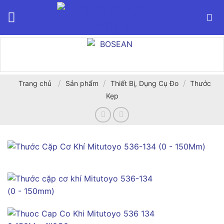
Bỏ
qua
nội
dung
/
/
/
Trang chủ
Sản phẩm
Thiết Bị, Dụng Cụ Đo
Thước
Kẹp