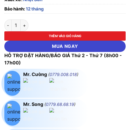
Bảo hành:
12 tháng
Thước cặp cơ khí Mitutoyo 536-134 (0 - 150mm) số lượng
THÊM VÀO GIỎ HÀNG
MUA NGAY
HỖ TRỢ ĐẶT HÀNG/BÁO GIÁ Thứ 2 - Thứ 7 (8h00 -
17h00)
Mr. Cường
(
0779.008.018
)
Mr. Song
(
0779.68.68.19
)