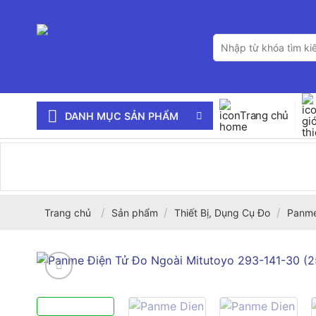
Bỏ
qua
Tìm
nội
kiếm:
dung
Trang chủ
DANH MỤC SẢN PHẨM
/
/
/
Trang chủ
Sản phẩm
Thiết Bị, Dụng Cụ Đo
Panme