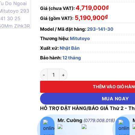
4,719,000
₫
Giá (chưa VAT):
₫
5,190,900
Giá (gồm VAT):
Model / Mã đặt hàng:
293-141-30
Thương hiệu:
Mitutoyo
Xuất xứ:
Nhật Bản
Bảo hành:
12 tháng
Panme điện tử đo ngoài Mitutoyo 293-141-3
THÊM VÀO GIỎ HÀ
MUA NGAY
HỖ TRỢ ĐẶT HÀNG/BÁO GIÁ Thứ 2 - Thứ
Mr. Cường
(
0779.008.018
)