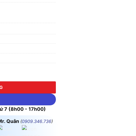
0 (25-50mm) số lượng
NG
 7 (8h00 - 17h00)
Mr. Quân
(
0909.346.736
)