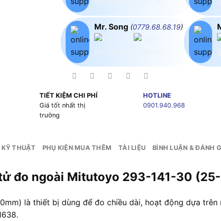
Mr. Song
(
0779.68.68.19
)
TIẾT KIỆM CHI PHÍ
HOTLINE
g
Giá tốt nhất thị
0901.940.968
trường
 KỸ THUẬT
PHỤ KIỆN MUA THÊM
TÀI LIỆU
BÌNH LUẬN & ĐÁNH G
n tử đo ngoài Mitutoyo 293-141-30 (2
mm) là thiết bị dùng để đo chiều dài, hoạt động dựa trên 
1638.