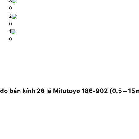
3
0
2
0
1
0
 đo bán kính 26 lá Mitutoyo 186-902 (0.5 – 15