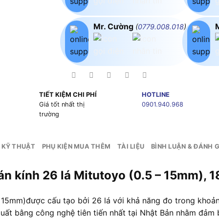
Mr. Cường
(
0779.008.018
)
TIẾT KIỆM CHI PHÍ
HOTLINE
g
Giá tốt nhất thị
0901.940.968
trường
 KỸ THUẬT
PHỤ KIỆN MUA THÊM
TÀI LIỆU
BÌNH LUẬN & ĐÁNH G
án kính 26 lá Mitutoyo (0.5 – 15mm), 
 15mm)được cấu tạo bởi 26 lá với khả năng đo trong khoả
 xuất bằng công nghệ tiên tiến nhất tại Nhật Bản nhằm đảm