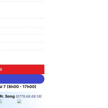
0.5 - 15mm) số lượng
NG
 7 (8h00 - 17h00)
Mr. Song
(
0779.68.68.19
)