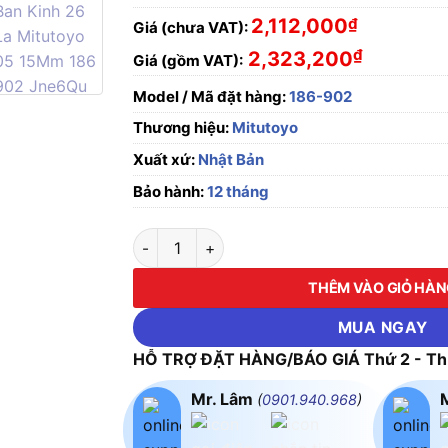
2,112,000
₫
Giá (chưa VAT):
₫
2,323,200
Giá (gồm VAT):
Model / Mã đặt hàng:
186-902
Thương hiệu:
Mitutoyo
Xuất xứ:
Nhật Bản
Bảo hành:
12 tháng
Dưỡng đo bán kính 26 lá Mitutoyo 186-902 (
THÊM VÀO GIỎ HÀ
MUA NGAY
HỖ TRỢ ĐẶT HÀNG/BÁO GIÁ Thứ 2 - Thứ
Mr. Lâm
(
0901.940.968
)