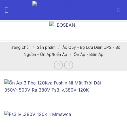
Bỏ
qua
nội
dung
/
/
Trang chủ
Sản phẩm
Ắc Quy - Bộ Lưu Điện UPS - Bộ
/
Nguồn - Ổn Áp/Biến Áp
Ổn Áp - Biến Áp