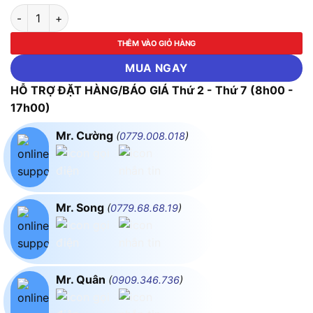
Ổn Áp 3 Pha 120KVA FUSHIN NL Mặt Trời Dải 350V~500V Ra 
THÊM VÀO GIỎ HÀNG
MUA NGAY
HỖ TRỢ ĐẶT HÀNG/BÁO GIÁ Thứ 2 - Thứ 7 (8h00 -
17h00)
Mr. Cường
(
0779.008.018
)
Mr. Song
(
0779.68.68.19
)
Mr. Quân
(
0909.346.736
)