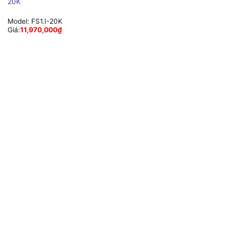
20K
Model:
FS1.I-20K
Giá:
11,970,000
₫