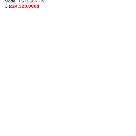
Model:
FS1.I.30K-TN
Giá:
24,320,000
₫