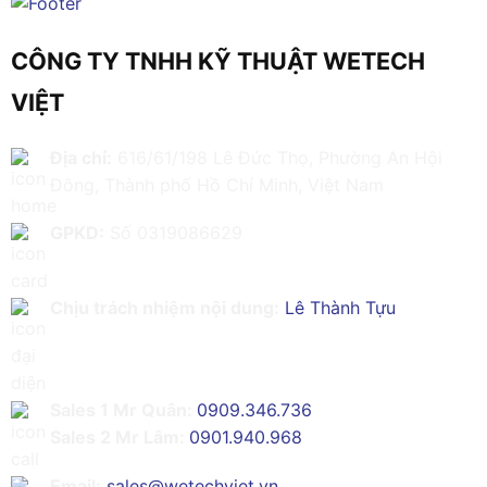
CÔNG TY TNHH KỸ THUẬT WETECH
VIỆT
Địa chỉ:
616/61/198 Lê Đức Thọ, Phường An Hội
Đông, Thành phố Hồ Chí Minh, Việt Nam
GPKD:
Số 0319086629
Chịu trách nhiệm nội dung:
Lê Thành Tựu
Sales 1 Mr Quân:
0909.346.736
Sales 2 Mr Lâm:
0901.940.968
Email:
sales@wetechviet.vn