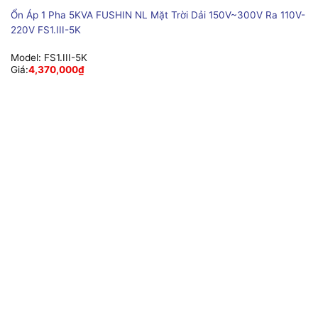
Ổn Áp 1 Pha 5KVA FUSHIN NL Mặt Trời Dải 150V~300V Ra 110V-
220V FS1.III-5K
Model:
FS1.III-5K
Giá:
4,370,000
₫