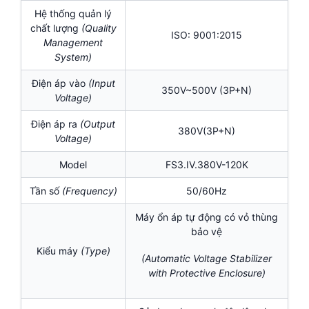
Hệ thống quản lý
chất lượng
(Quality
ISO: 9001:2015
Management
System)
Điện áp vào
(Input
350V~500V (3P+N)
Voltage)
Điện áp ra
(Output
380V(3P+N)
Voltage)
Model
FS3.IV.380V-120K
Tần số
(Frequency)
50/60Hz
Máy ổn áp tự động có vỏ thùng
bảo vệ
Kiểu máy
(Type)
(Automatic Voltage Stabilizer
with Protective Enclosure)