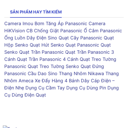
SẢN PHẨM HAY TÌM KIẾM
Camera Imou
Bơm Tăng Áp Panasonic
Camera
HiKVision
CB Chống Giật Panasonic
Ổ Cắm Panasonic
Ống Luồn Dây Điện Sino
Quạt Cây Panasonic
Quạt
Hộp Senko
Quạt Hút Senko
Quạt Panasonic
Quạt
Senko
Quạt Trần Panasonic
Quạt Trần Panasonic 3
Cánh
Quạt Trần Panasonic 4 Cánh
Quạt Treo Tường
Panasonic
Quạt Treo Tường Senko
Quạt Đứng
Panasonic
Cầu Dao Sino
Thang Nhôm Nikawa
Thang
Nhôm Ameca
Xe Đẩy Hàng 4 Bánh
Dây Cáp Điện –
Điện Nhẹ
Dụng Cụ Cầm Tay
Dụng Cụ Dùng Pin
Dụng
Cụ Dùng Điện
Quạt