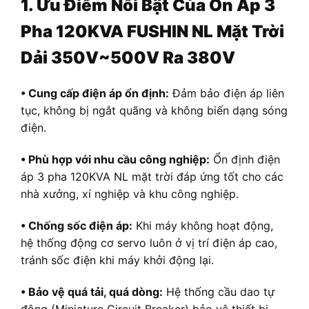
1. Ưu Điểm Nổi Bật Của
Ổn Áp 3
Pha 120KVA FUSHIN NL Mặt Trời
Dải 350V~500V Ra 380V
• Cung cấp điện áp ổn định:
Đảm bảo điện áp liên
tục, không bị ngắt quãng và không biến dạng sóng
điện.
• Phù hợp với nhu cầu công nghiệp:
Ổn định điện
áp 3 pha 120KVA NL mặt trời đáp ứng tốt cho các
nhà xưởng, xí nghiệp và khu công nghiệp.
• Chống sốc điện áp:
Khi máy không hoạt động,
hệ thống động cơ servo luôn ở vị trí điện áp cao,
tránh sốc điện khi máy khởi động lại.
• Bảo vệ quá tải, quá dòng:
Hệ thống cầu dao tự
động (Miniature Circuit Breaker) bảo vệ thiết bị.