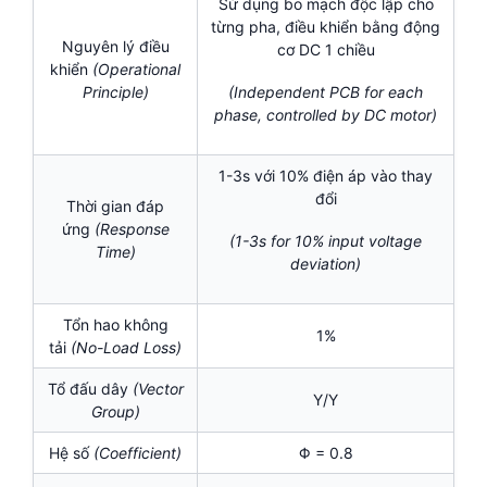
Sử dụng bo mạch độc lập cho
từng pha, điều khiển bằng động
Nguyên lý điều
cơ DC 1 chiều
khiển
(Operational
Principle)
(Independent PCB for each
phase, controlled by DC motor)
1-3s với 10% điện áp vào thay
đổi
Thời gian đáp
ứng
(Response
(1-3s for 10% input voltage
Time)
deviation)
Tổn hao không
1%
tải
(No-Load Loss)
Tổ đấu dây
(Vector
Y/Y
Group)
Hệ số
(Coefficient)
Φ = 0.8