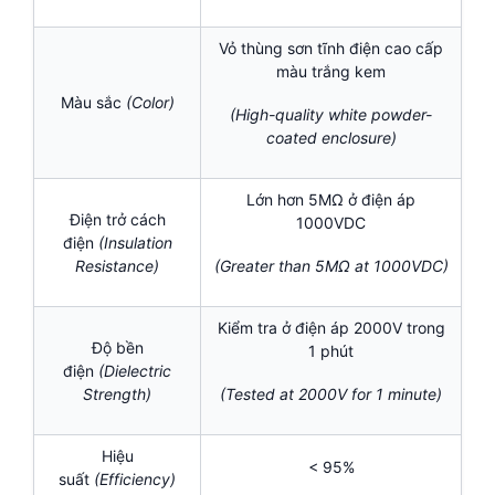
Vỏ thùng sơn tĩnh điện cao cấp
màu trắng kem
Màu sắc
(Color)
(High-quality white powder-
coated enclosure)
Lớn hơn 5MΩ ở điện áp
Điện trở cách
1000VDC
điện
(Insulation
Resistance)
(Greater than 5MΩ at 1000VDC)
Kiểm tra ở điện áp 2000V trong
Độ bền
1 phút
điện
(Dielectric
Strength)
(Tested at 2000V for 1 minute)
Hiệu
< 95%
suất
(Efficiency)