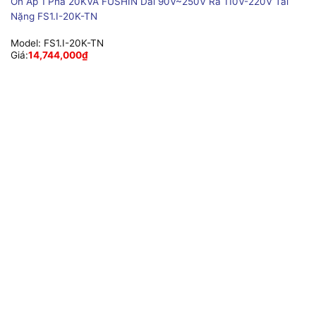
Ổn Áp 1 Pha 20KVA FUSHIN Dải 90V~250V Ra 110V-220V Tải
Nặng FS1.I-20K-TN
Model:
FS1.I-20K-TN
Giá:
14,744,000
₫