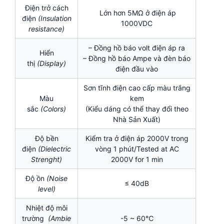
Điện trở cách
Lớn hơn 5MΩ ở điện áp
điện
(Insulation
1000VDC
resistance)
– Đồng hồ báo volt điện áp ra
Hiển
– Đồng hồ báo Ampe và đèn báo
thị
(Display)
điện đầu vào
Sơn tĩnh điện cao cấp màu trắng
Màu
kem
sắc
(Colors)
(Kiểu dáng có thể thay đổi theo
Nhà Sản Xuất)
Độ bền
Kiểm tra ở điện áp 2000V trong
điện
(Dielectric
vòng 1 phút/Tested at AC
Strenght)
2000V for 1 min
Độ ồn
(Noise
≤ 40dB
level)
Nhiệt độ môi
trường
(Ambie
-5 ~ 60℃