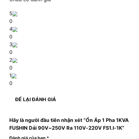
5
0
4
0
3
0
2
0
1
0
ĐỂ LẠI ĐÁNH GIÁ
Hãy là người đầu tiên nhận xét “Ổn Áp 1 Pha 1KVA
FUSHIN Dải 90V~250V Ra 110V-220V FS1.I-1K”
Đánh giá của bạn
*