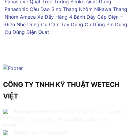
Panasonic
Quạt Treo Tường Senko
Quạt Đứng
Panasonic
Cầu Dao Sino
Thang Nhôm Nikawa
Thang
Nhôm Ameca
Xe Đẩy Hàng 4 Bánh
Dây Cáp Điện –
Điện Nhẹ
Dụng Cụ Cầm Tay
Dụng Cụ Dùng Pin
Dụng
Cụ Dùng Điện
Quạt
CÔNG TY TNHH KỸ THUẬT WETECH
VIỆT
Địa chỉ:
616/61/198 Lê Đức Thọ, Phường An Hội
Đông, Thành phố Hồ Chí Minh, Việt Nam
GPKD:
Số 0319086629