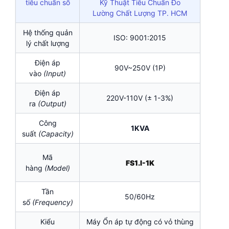
tiêu chuẩn số
Kỹ Thuật Tiêu Chuẩn Đo
Lường Chất Lượng TP. HCM
Hệ thống quản
ISO: 9001:2015
lý chất lượng
Điện áp
90V~250V (1P)
vào
(Input)
Điện áp
220V-110V (± 1-3%)
ra
(Output)
Công
1KVA
suất
(Capacity)
Mã
FS1.I-1K
hàng
(Model)
Tần
50/60Hz
số
(Frequency)
Kiểu
Máy Ổn áp tự động có vỏ thùng