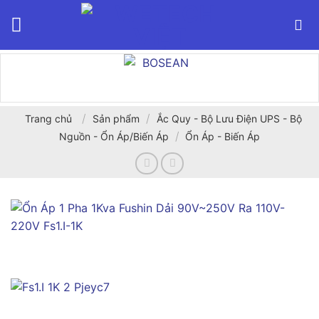
Bỏ
qua
nội
dung
/
/
Trang chủ
Sản phẩm
Ắc Quy - Bộ Lưu Điện UPS - Bộ
/
Nguồn - Ổn Áp/Biến Áp
Ổn Áp - Biến Áp