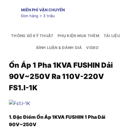
MIỄN PHÍ VẬN CHUYỂN
Đơn hàng > 3 triệu
THÔNG SỐ KỸ THUẬT
PHỤ KIỆN MUA THÊM
TÀI LIỆU
BÌNH LUẬN & ĐÁNH GIÁ
VIDEO
Ổn Áp 1 Pha 1KVA FUSHIN Dải
90V~250V Ra 110V-220V
FS1.I-1K
1. Đặc Điểm Ổn Áp 1KVA FUSHIN 1 Pha Dải
90V~250V