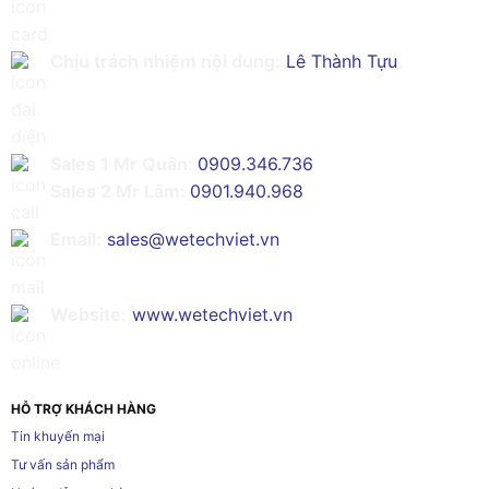
Chịu trách nhiệm nội dung:
Lê Thành Tựu
Sales 1 Mr Quân:
0909.346.736
Sales 2 Mr Lâm:
0901.940.968
Email:
sales@wetechviet.vn
Website:
www.wetechviet.vn
HỖ TRỢ KHÁCH HÀNG
Tin khuyến mại
Tư vấn sản phẩm