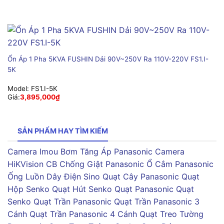
Ổn Áp 1 Pha 5KVA FUSHIN Dải 90V~250V Ra 110V-220V FS1.I-
5K
Model:
FS1.I-5K
Giá:
3,895,000
₫
SẢN PHẨM HAY TÌM KIẾM
Camera Imou
Bơm Tăng Áp Panasonic
Camera
HiKVision
CB Chống Giật Panasonic
Ổ Cắm Panasonic
Ống Luồn Dây Điện Sino
Quạt Cây Panasonic
Quạt
Hộp Senko
Quạt Hút Senko
Quạt Panasonic
Quạt
Senko
Quạt Trần Panasonic
Quạt Trần Panasonic 3
Cánh
Quạt Trần Panasonic 4 Cánh
Quạt Treo Tường