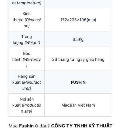
nt temperature)
Kích
thước
(Dimensi
172x235x196(mm)
on)
Trọng
6.5Kg
lượng
(Weight)
Bảo
hành
(Warranty
36 tháng từ ngày giao hàng
)
Hãng sản
xuất
(Manufact
FUSHIN
urer)
Nơi sản
xuất
(Productio
Made In Viet Nam
n site)
Mua
Fushin
ở đâu?
CÔNG TY TNHH KỸ THUẬT