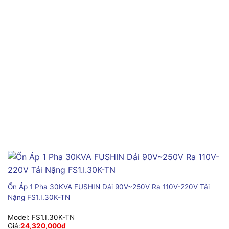
Ổn Áp 1 Pha 30KVA FUSHIN Dải 90V~250V Ra 110V-220V Tải
Nặng FS1.I.30K-TN
Model:
FS1.I.30K-TN
Giá:
24,320,000
₫