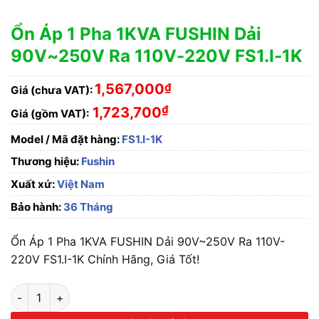
Ổn Áp 1 Pha 1KVA FUSHIN Dải
90V~250V Ra 110V-220V FS1.I-1K
1,567,000
₫
Giá (chưa VAT):
₫
1,723,700
Giá (gồm VAT):
Model / Mã đặt hàng:
FS1.I-1K
Thương hiệu:
Fushin
Xuất xứ:
Việt Nam
Bảo hành:
36 Tháng
Ổn Áp 1 Pha 1KVA FUSHIN Dải 90V~250V Ra 110V-
220V FS1.I-1K Chính Hãng, Giá Tốt!
Ổn Áp 1 Pha 1KVA FUSHIN Dải 90V~250V Ra 110V-220V FS1.I-