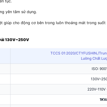
ên tục.
àng yên tâm sử dụng.
iệt giúp cho động cơ bên trong luôn thoáng mát trong suốt 
a Dải 130V~250V
TCCS 01:2020/CTYFUSHIN./Trung
Lường Chất Lư
ISO: 900
130V~250
220V-110V 
1KV