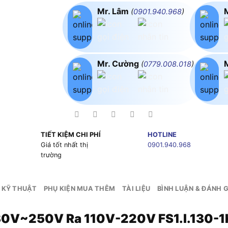
Mr. Lâm
(
0901.940.968
)
Mr. Cường
(
0779.008.018
)
TIẾT KIỆM CHI PHÍ
HOTLINE
g
Giá tốt nhất thị
0901.940.968
trường
 KỸ THUẬT
PHỤ KIỆN MUA THÊM
TÀI LIỆU
BÌNH LUẬN & ĐÁNH G
130V~250V Ra 110V-220V FS1.I.130-1