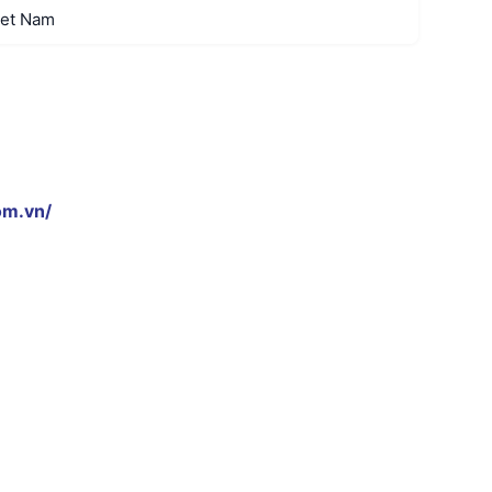
iet Nam
om.vn/