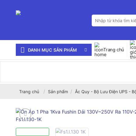
Bỏ
qua
Tìm
nội
kiếm:
dung
Trang chủ
DANH MỤC SẢN PHẨM
/
/
Trang chủ
Sản phẩm
Ắc Quy - Bộ Lưu Điện UPS - B