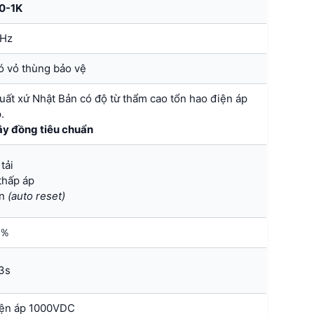
30-1K
0Hz
ó vỏ thùng bảo vệ
xuất xứ Nhật Bản có độ từ thẩm cao tổn hao điện áp
.
y đồng tiêu chuẩn
tải
thấp áp
ện
(auto reset)
 ％
3s
iện áp 1000VDC