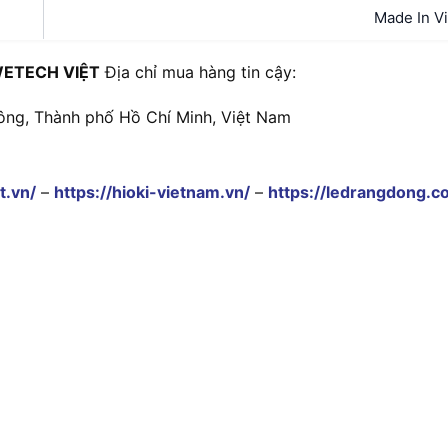
Made In V
ETECH VIỆT
Địa chỉ mua hàng tin cậy:
ông, Thành phố Hồ Chí Minh, Việt Nam
t.vn/
–
https://hioki-vietnam.vn/
–
https://ledrangdong.c