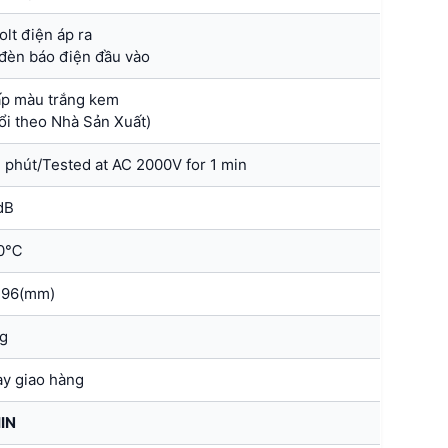
lt điện áp ra
đèn báo điện đầu vào
ấp màu trắng kem
ổi theo Nhà Sản Xuất)
 phút/Tested at AC 2000V for 1 min
dB
60℃
196(mm)
g
ày giao hàng
IN