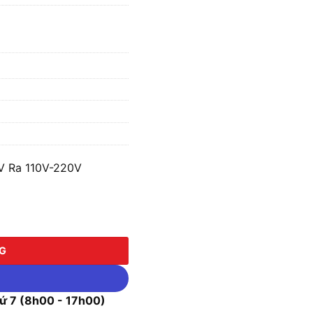
V Ra 110V-220V
110V-220V FS1.I.130-1K số lượng
NG
 7 (8h00 - 17h00)