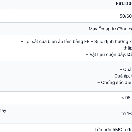
FS1.I.1
50/6
Máy Ổn áp tự động c
– Lõi sắt của biến áp làm bằng FE – Silic định hướng 
thấp
– Vật liệu cuộn dây:
Dâ
– Quá 
– Quá áp, 
– Chống sốc đi
< 95
hay
Từ 1-
Lớn hơn 5MΩ ở đ