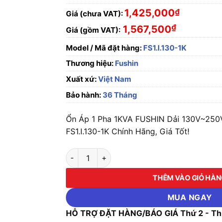
1,425,000
₫
Giá (chưa VAT):
₫
1,567,500
Giá (gồm VAT):
Model / Mã đặt hàng:
FS1.I.130-1K
Thương hiệu:
Fushin
Xuất xứ:
Việt Nam
Bảo hành:
36 Tháng
Ổn Áp 1 Pha 1KVA FUSHIN Dải 130V~250
FS1.I.130-1K Chính Hãng, Giá Tốt!
Ổn Áp 1 Pha 1KVA FUSHIN Dải 130V~250V Ra 
THÊM VÀO GIỎ HÀ
MUA NGAY
HỖ TRỢ ĐẶT HÀNG/BÁO GIÁ Thứ 2 - Thứ