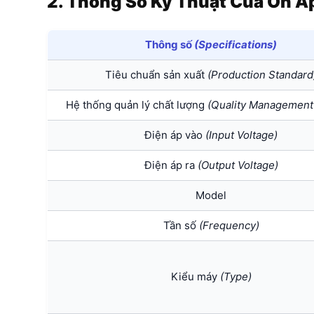
2. Thông Số Kỹ Thuật Của Ổn Á
Thông số
(Specifications)
Tiêu chuẩn sản xuất
(Production Standard
Hệ thống quản lý chất lượng
(Quality Management
Điện áp vào
(Input Voltage)
Điện áp ra
(Output Voltage)
Model
Tần số
(Frequency)
Kiểu máy
(Type)