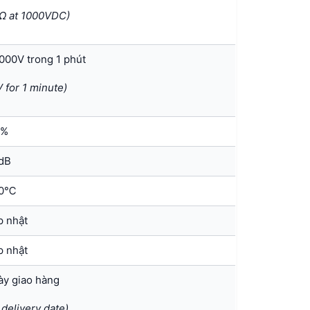
MΩ at 1000VDC)
2000V trong 1 phút
 for 1 minute)
5%
dB
60℃
p nhật
p nhật
ày giao hàng
delivery date)