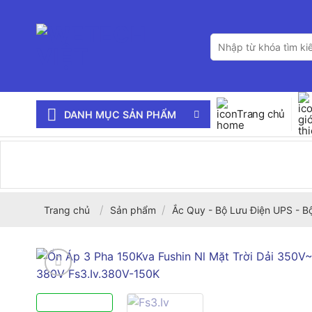
Bỏ
qua
Tìm
nội
kiếm:
dung
Trang chủ
DANH MỤC SẢN PHẨM
/
/
Trang chủ
Sản phẩm
Ắc Quy - Bộ Lưu Điện UPS - B