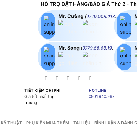
HỖ TRỢ ĐẶT HÀNG/BÁO GIÁ Thứ 2 - Thứ
Mr. Cường
(
0779.008.018
)
Mr. Song
(
0779.68.68.19
)
TIẾT KIỆM CHI PHÍ
HOTLINE
g
Giá tốt nhất thị
0901.940.968
trường
 KỸ THUẬT
PHỤ KIỆN MUA THÊM
TÀI LIỆU
BÌNH LUẬN & ĐÁNH G