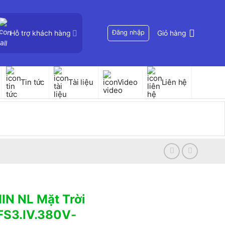
Hỗ trợ khách hàng
Đăng nhập
Giỏ hàng
Tin tức
Tài liệu
Video
Liên hệ
N NL Mặt Trời
FS3.IV.380V-