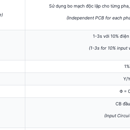
Sử dụng bo mạch độc lập cho từng pha,
e)
(Independent PCB for each pha
1-3s với 10% điện
(1-3s for 10% input 
1%
Y/
Φ = 
CB đầu
(Input Circui