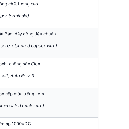
ồng chất lượng cao
pper terminals)
hật Bản, dây đồng tiêu chuẩn
 core, standard copper wire)
mạch, chống sốc điện
cuit, Auto Reset)
cao cấp màu trắng kem
der-coated enclosure)
iện áp 1000VDC