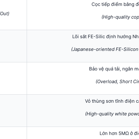
Cọc tiếp điểm bằng đ
/Out)
(High-quality co
Lõi sắt FE-Silic định hướng N
(Japanese-oriented FE-Silicon
Bảo vệ quá tải, ngắn 
(Overload, Short Cir
Vỏ thùng sơn tĩnh điện 
(High-quality white pow
Lớn hơn 5MΩ ở đ