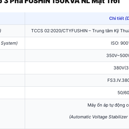
p 3 Pha FUSHIN 150KVA NL Mặt Trời
Chi tiết
(D
)
TCCS 02:2020/CTYFUSHIN – Trung tâm Kỹ Thuậ
 System)
ISO: 900
350V~500V
380V(3
FS3.IV.38
50/6
Máy ổn áp tự động c
(Automatic Voltage Stabilizer