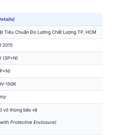
etails)
t Tiêu Chuẩn Đo Lường Chất Lượng TP. HCM
1:2015
 (3P+N)
P+N)
0V-150K
0Hz
ó vỏ thùng bảo vệ
 with Protective Enclosure)