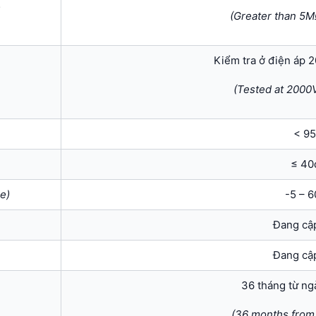
)
(Greater than 5
Kiểm tra ở điện áp 
(Tested at 2000V
< 9
≤ 40
e)
-5 – 
Đang cậ
Đang cậ
36 tháng từ ng
(36 months from 