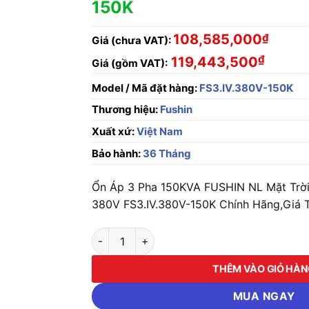
150K
108,585,000
₫
Giá (chưa VAT):
₫
119,443,500
Giá (gồm VAT):
Model / Mã đặt hàng:
FS3.IV.380V-150K
Thương hiệu:
Fushin
Xuất xứ:
Việt Nam
Bảo hành:
36 Tháng
Ổn Áp 3 Pha 150KVA FUSHIN NL Mặt Trờ
380V FS3.IV.380V-150K Chính Hãng,Giá T
Ổn Áp 3 Pha 150KVA FUSHIN NL Mặt Trời Dả
THÊM VÀO GIỎ HÀ
MUA NGAY