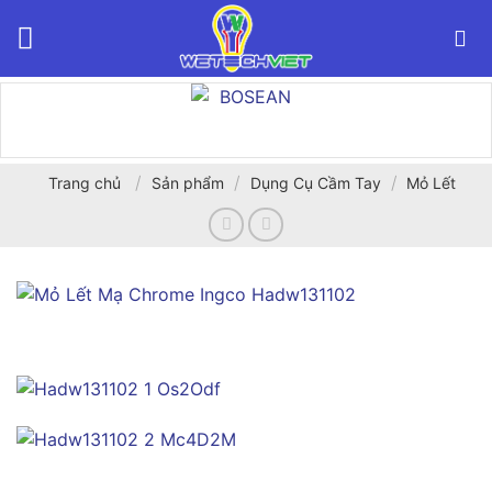
Bỏ
qua
nội
dung
/
/
/
Trang chủ
Sản phẩm
Dụng Cụ Cầm Tay
Mỏ Lết