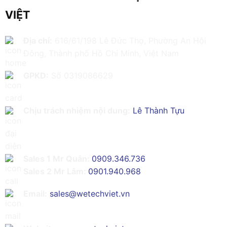
VIỆT
Địa chỉ:
616/61/198 Lê Đức Thọ, Phường An Hội
Đông, Thành phố Hồ Chí Minh, Việt Nam
GPKD:
Số 0319086629
Chịu trách nhiệm nội dung:
Lê Thành Tựu
Sales 1 Mr Quân:
0909.346.736
Sales 2 Mr Lâm:
0901.940.968
Email:
sales@wetechviet.vn