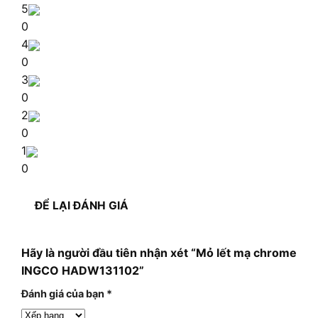
5
0
4
0
3
0
2
0
1
0
ĐỂ LẠI ĐÁNH GIÁ
Hãy là người đầu tiên nhận xét “Mỏ lết mạ chrome
INGCO HADW131102”
Đánh giá của bạn
*