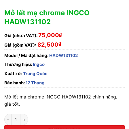
Mỏ lết mạ chrome INGCO
HADW131102
75,000
₫
Giá (chưa VAT):
₫
82,500
Giá (gồm VAT):
Model / Mã đặt hàng:
HADW131102
Thương hiệu:
Ingco
Xuất xứ:
Trung Quốc
Bảo hành:
12 Tháng
Mỏ lết mạ chrome INGCO HADW131102 chính hãng,
giá tốt.
Mỏ lết mạ chrome INGCO HADW131102 số lượng