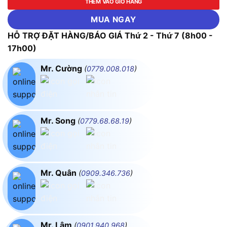
THÊM VÀO GIỎ HÀNG
MUA NGAY
HỖ TRỢ ĐẶT HÀNG/BÁO GIÁ Thứ 2 - Thứ 7 (8h00 -
17h00)
Mr. Cường
(
0779.008.018
)
Mr. Song
(
0779.68.68.19
)
Mr. Quân
(
0909.346.736
)
Mr. Lâm
(
0901.940.968
)