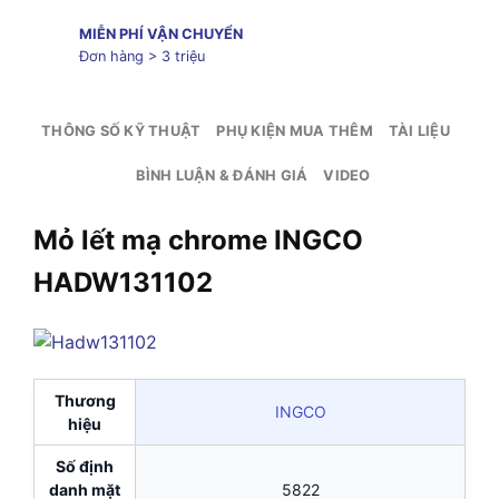
MIỄN PHÍ VẬN CHUYỂN
Đơn hàng > 3 triệu
THÔNG SỐ KỸ THUẬT
PHỤ KIỆN MUA THÊM
TÀI LIỆU
BÌNH LUẬN & ĐÁNH GIÁ
VIDEO
Mỏ lết mạ chrome INGCO
HADW131102
Thương
INGCO
hiệu
Số định
danh mặt
5822