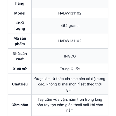
hàng
Model
HADW131102
Khối
464 grams
lượng
Mã sản
HADW131102
phẩm
Nhà sản
INGCO
xuất
Xuất xứ
Trung Quốc
Được làm từ thép chrome nên có độ cứng
Chất liệu
cao, không bị mài mòn rỉ sét theo thời
gian
Tay cầm vừa vặn, nằm trọn trong lòng
Cầm nắm
bàn tay tạo cảm giác thoải mái khi cầm
nắm