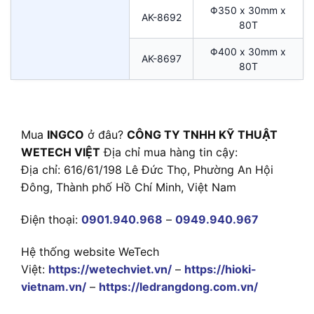
Φ350 x 30mm x
AK-8692
80T
Φ400 x 30mm x
AK-8697
80T
Mua
INGCO
ở đâu?
CÔNG TY TNHH KỸ THUẬT
WETECH VIỆT
Địa chỉ mua hàng tin cậy:
Địa chỉ: 616/61/198 Lê Đức Thọ, Phường An Hội
Đông, Thành phố Hồ Chí Minh, Việt Nam
Điện thoại:
0901.940.968
–
0949.940.967
Hệ thống website WeTech
Việt:
https://wetechviet.vn/
–
https://hioki-
vietnam.vn/
–
https://ledrangdong.com.vn/