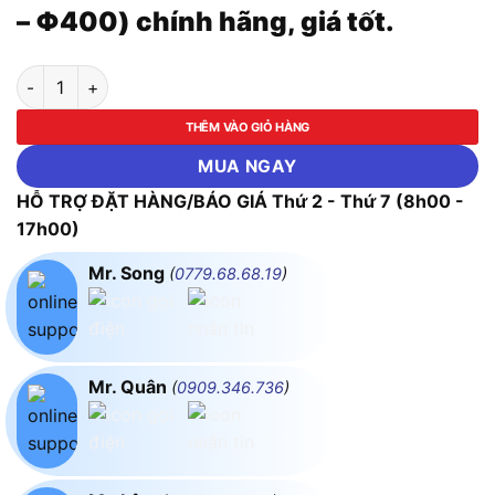
– Φ400) chính hãng, giá tốt.
Lưỡi cắt gỗ cao cấp ASAKI-AK-8675 đến AK-8697 (Size từ Φ2
THÊM VÀO GIỎ HÀNG
MUA NGAY
HỖ TRỢ ĐẶT HÀNG/BÁO GIÁ Thứ 2 - Thứ 7 (8h00 -
17h00)
Mr. Song
(
0779.68.68.19
)
Mr. Quân
(
0909.346.736
)