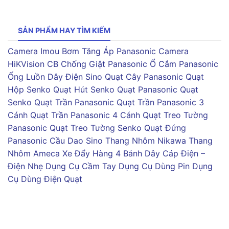
SẢN PHẨM HAY TÌM KIẾM
Camera Imou
Bơm Tăng Áp Panasonic
Camera
HiKVision
CB Chống Giật Panasonic
Ổ Cắm Panasonic
Ống Luồn Dây Điện Sino
Quạt Cây Panasonic
Quạt
Hộp Senko
Quạt Hút Senko
Quạt Panasonic
Quạt
Senko
Quạt Trần Panasonic
Quạt Trần Panasonic 3
Cánh
Quạt Trần Panasonic 4 Cánh
Quạt Treo Tường
Panasonic
Quạt Treo Tường Senko
Quạt Đứng
Panasonic
Cầu Dao Sino
Thang Nhôm Nikawa
Thang
Nhôm Ameca
Xe Đẩy Hàng 4 Bánh
Dây Cáp Điện –
Điện Nhẹ
Dụng Cụ Cầm Tay
Dụng Cụ Dùng Pin
Dụng
Cụ Dùng Điện
Quạt