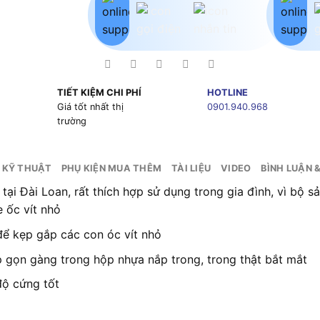
TIẾT KIỆM CHI PHÍ
HOTLINE
g
Giá tốt nhất thị
0901.940.968
trường
 KỸ THUẬT
PHỤ KIỆN MUA THÊM
TÀI LIỆU
VIDEO
BÌNH LUẬN 
tại Đài Loan, rất thích hợp sử dụng trong gia đình, vì bộ 
 ốc vít nhỏ
ể kẹp gắp các con óc vít nhỏ
 gọn gàng trong hộp nhựa nắp trong, trong thật bắt mắt
độ cứng tốt