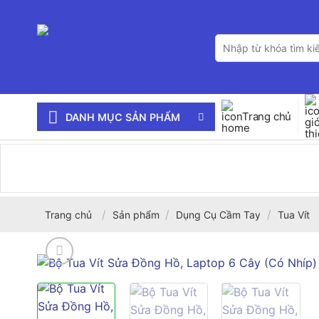
Bỏ
qua
Tìm
nội
kiếm:
dung
Trang chủ
DANH MỤC SẢN PHẨM
/
/
/
Trang chủ
Sản phẩm
Dụng Cụ Cầm Tay
Tua Vít