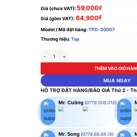
59,000
₫
Giá (chưa VAT):
₫
64,900
Giá (gồm VAT):
Model / Mã đặt hàng:
TPD-30007
Thương hiệu:
Top
Bộ Tua Vít Sửa Đồng Hồ, Laptop 6 Cây (Có N
THÊM VÀO GIỎ HÀ
MUA NGAY
HỖ TRỢ ĐẶT HÀNG/BÁO GIÁ Thứ 2 - Thứ
Mr. Cường
(
0779.008.018
)
Mr. Song
(
0779.68.68.19
)