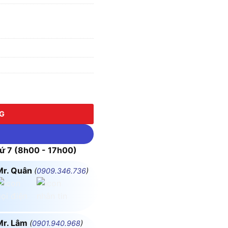
híp) - TPD-30007 số lượng
NG
 7 (8h00 - 17h00)
Mr. Quân
(
0909.346.736
)
Mr. Lâm
(
0901.940.968
)