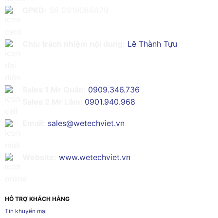
GPKD:
Số 0319086629
Chịu trách nhiệm nội dung:
Lê Thành Tựu
Sales 1 Mr Quân:
0909.346.736
Sales 2 Mr Lâm:
0901.940.968
Email:
sales@wetechviet.vn
Website:
www.wetechviet.vn
HỖ TRỢ KHÁCH HÀNG
Tin khuyến mại