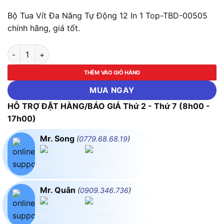
Bộ Tua Vít Đa Năng Tự Động 12 In 1 Top-TBD-00505
chính hãng, giá tốt.
Bộ Tua Vít Đa Năng Tự Động 12 In 1 Top-TBD-00505 số lượng
THÊM VÀO GIỎ HÀNG
MUA NGAY
HỖ TRỢ ĐẶT HÀNG/BÁO GIÁ Thứ 2 - Thứ 7 (8h00 -
17h00)
Mr. Song
(
0779.68.68.19
)
Mr. Quân
(
0909.346.736
)