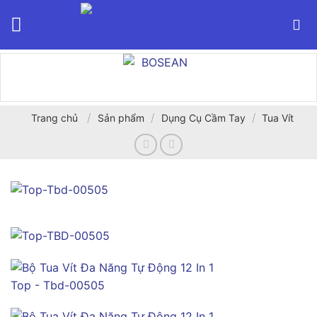
Bỏ
qua
nội
dung
/
/
/
Trang chủ
Sản phẩm
Dụng Cụ Cầm Tay
Tua Vít