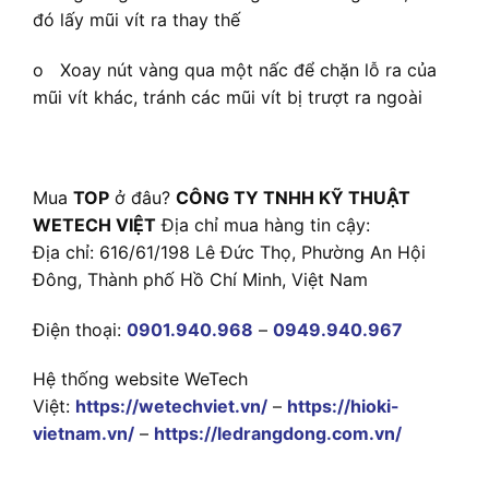
đó lấy mũi vít ra thay thế
o Xoay nút vàng qua một nấc để chặn lỗ ra của
mũi vít khác, tránh các mũi vít bị trượt ra ngoài
Mua
TOP
ở đâu?
CÔNG TY TNHH KỸ THUẬT
WETECH VIỆT
Địa chỉ mua hàng tin cậy:
Địa chỉ: 616/61/198 Lê Đức Thọ, Phường An Hội
Đông, Thành phố Hồ Chí Minh, Việt Nam
Điện thoại:
0901.940.968
–
0949.940.967
Hệ thống website WeTech
Việt:
https://wetechviet.vn/
–
https://hioki-
vietnam.vn/
–
https://ledrangdong.com.vn/