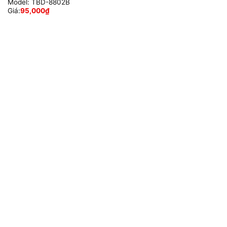
Model:
TBD-8802B
Giá:
95,000
₫