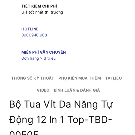
TIẾT KIỆM CHI PHÍ
Giá tốt nhất thị trường
HOTLINE
0901.940.968
MIỄN PHÍ VẬN CHUYỂN
Đơn hàng > 3 triệu
THÔNG SỐ KỸ THUẬT
PHỤ KIỆN MUA THÊM
TÀI LIỆU
VIDEO
BÌNH LUẬN & ĐÁNH GIÁ
Bộ Tua Vít Đa Năng Tự
Động 12 In 1 Top-TBD-
00505