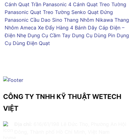
Cánh
Quạt Trần Panasonic 4 Cánh
Quạt Treo Tường
Panasonic
Quạt Treo Tường Senko
Quạt Đứng
Panasonic
Cầu Dao Sino
Thang Nhôm Nikawa
Thang
Nhôm Ameca
Xe Đẩy Hàng 4 Bánh
Dây Cáp Điện –
Điện Nhẹ
Dụng Cụ Cầm Tay
Dụng Cụ Dùng Pin
Dụng
Cụ Dùng Điện
Quạt
CÔNG TY TNHH KỸ THUẬT WETECH
VIỆT
Địa chỉ:
616/61/198 Lê Đức Thọ, Phường An Hội
Đông, Thành phố Hồ Chí Minh, Việt Nam