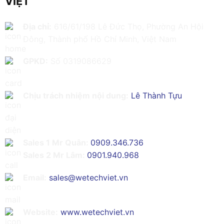
VIỆT
Địa chỉ:
616/61/198 Lê Đức Thọ, Phường An Hội
Đông, Thành phố Hồ Chí Minh, Việt Nam
GPKD:
Số 0319086629
Chịu trách nhiệm nội dung:
Lê Thành Tựu
Sales 1 Mr Quân:
0909.346.736
Sales 2 Mr Lâm:
0901.940.968
Email:
sales@wetechviet.vn
Website:
www.wetechviet.vn