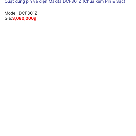
Quạt dùng pin và điện Makita DCF301Z (Chưa kèm Pin & Sạc)
Model:
DCF301Z
Giá:
3,080,000
₫