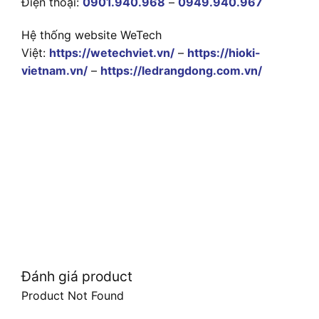
Điện thoại:
0901.940.968
–
0949.940.967
Hệ thống website WeTech
Việt:
https://wetechviet.vn/
–
https://hioki-
vietnam.vn/
–
https://ledrangdong.com.vn/
Đánh giá product
Product Not Found