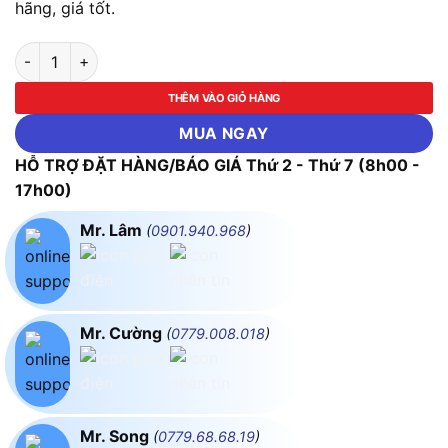
hãng, giá tốt.
Máy tán đinh rivet dùng pin Makita DRV150Z (Chưa kèm Pin & 
THÊM VÀO GIỎ HÀNG
MUA NGAY
HỖ TRỢ ĐẶT HÀNG/BÁO GIÁ Thứ 2 - Thứ 7 (8h00 -
17h00)
Mr. Lâm
(
0901.940.968
)
Mr. Cường
(
0779.008.018
)
Mr. Song
(
0779.68.68.19
)