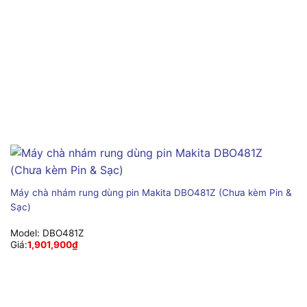
Máy chà nhám rung dùng pin Makita DBO481Z (Chưa kèm Pin &
Sạc)
Model:
DBO481Z
Giá:
1,901,900
₫