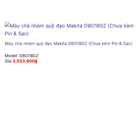
Máy chà nhám quỹ đạo Makita DBO180Z (Chưa kèm Pin & Sạc)
Model:
DBO180Z
Giá:
3,033,800
₫