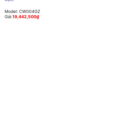
Model:
CW004GZ
Giá:
19,442,500
₫