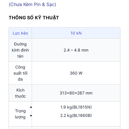
THÔNG SỐ KỸ THUẬT
Lực kéo
10 kN
Đường
kính đinh
2.4 – 4.8 mm
tán
Công
suất tối
360 W
đa
Kích
313x80x287 mm
thước
1.9 kg(BL1815N)
Trọng
2.2 kg(BL1860B)
lượng