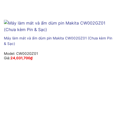
Máy làm mát và ấm dùm pin Makita CW002GZ01 (Chưa kèm Pin
& Sạc)
Model:
CW002GZ01
Giá:
24,031,700
₫