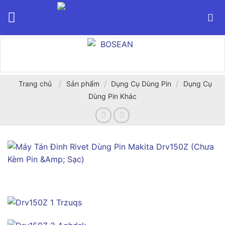
Bỏ
qua
nội
dung
/
/
/
Trang chủ
Sản phẩm
Dụng Cụ Dùng Pin
Dụng Cụ
Dùng Pin Khác